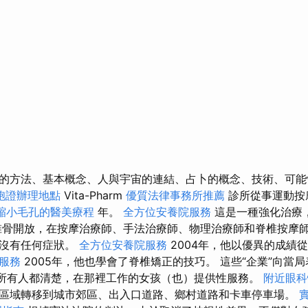
的方法、基本概念、人與宇宙的連結、占卜的概念、技術、可
胞證辦理地點
Vita-Pharm
優質法律事務所推薦
診所從事運動按
縮小毛孔的醫美療程
年。
全方位安養院服務
這是一種強化治療
椎骨開放，在按摩治療師、手法治療師、物理治療師和脊椎按摩
活沒有任何症狀。
全方位安養院服務
2004年，他以優異的成績
服務
2005年，他也學會了脊椎矯正的技巧。 這些“企業”向當
但所有人都清楚，在那裡工作的女孩（也）提供性服務。
附近眼科
區域轉移到城市郊區、出入口道路、鄉村道路和卡車停車場。