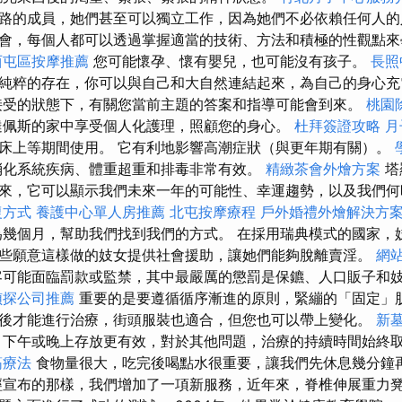
路的成員，她們甚至可以獨立工作，因為她們不必依賴任何人的
會，每個人都可以透過掌握適當的技術、方法和積極的性觀點
西屯區按摩推薦
您可能懷孕、懷有嬰兒，也可能沒有孩子。
長照
純粹的存在，你可以與自己和大自然連結起來，為自己的身心
接受的狀態下，有關您當前主題的答案和指導可能會到來。
桃園
佩斯的家中享受個人化護理，照顧您的身心。
杜拜簽證攻略
月
床上等期間使用。 它有利地影響高潮症狀（與更年期有關）。
消化系統疾病、體重超重和排毒非常有效。
精緻茶會外燴方案
塔
來，它可以顯示我們未來一年的可能性、幸運趨勢，以及我們何
復方式
養護中心單人房推薦
北屯按摩療程
戶外婚禮外燴解決方
幾個月，幫助我們找到我們的方式。 在採用瑞典模式的國家，
些願意這樣做的妓女提供社會援助，讓她們能夠脫離賣淫。
網站
客可能面臨罰款或監禁，其中最嚴厲的懲罰是保鑣、人口販子和
偵探公司推薦
重要的是要遵循循序漸進的原則，緊繃的「固定」
後才能進行治療，街頭服裝也適合，但您也可以帶上變化。
新
下午或晚上存放更有效，對於其他問題，治療的持續時間始終
筋療法
食物量很大，吃完後喝點水很重要，讓我們先休息幾分鐘
宣布的那樣，我們增加了一項新服務，近年來，脊椎伸展重力