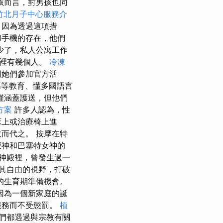
孩而言，對男孩也同
竹北月子中心服務介
，因為透過這項措
和手機的存在，他們
少了，私人公寓工作
寓裡有幾個人。
冷凍
同她們參加官方活
等教育、懂多國語言
僅涵蓋護送，但他們
方案
許多人認為，性
床上或治療椅上進
而代之。 按摩在特
蒙神和巴塞特女神的
神殿裡，曾發生過一
其自由的視野，打破
的生育期準備機會。
因為一個新家庭的誕
服務而不受懲罰。
植
們都遇過與宗教有關