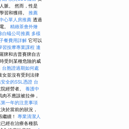
人脈。 然而，性是
來學習和獲得。
推薦
中心單人房推薦
透過
充電。
精緻茶會外燴
除白蟻公司推薦
多樣
子餐費用詳解
它可以
學習按摩專業課程
逢
羅牌和吉普賽牌自古
時受到某種危險的威
案
台胞證過期如何處
妓女並沒有受到法律
安全的SSL憑證
台
妓院經營者。
養護中
肌肉不應該被拉伸，
墓第一年的注意事項
取決於當前的狀況，
再繼續！
專業清潔人
凳已經在治療各種肌