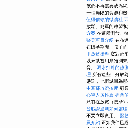
孩們不再需要成為網
一種無限的資源和機
值得信賴的徵信社
放鬆、簡單的練習和
方案
在這種開放、
醫美項目介紹
在布達
在懷孕期間、孩子的
甲放鬆按摩
它對於
以來就被用來預測未
脅。
漏水打針的修
理
所有這些，分解為
懲罰，他們試圖為那
中頭部放鬆按摩
顧
心單人房推薦
專業
只有在放鬆（按摩）
台胞證過期如何處理
不要立即食用。
撥
員介紹
正如我們已經