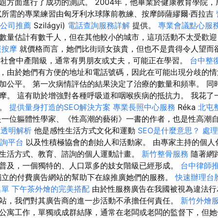
題方面進行了成功的測試。 2004年，他畢業於健康教育學院
試所需的專業練習由匈牙利水球隊前教練、按摩師薩繆爾·西拉吉
公司推薦
Szilágyi)
電話查詢服務詳解
提供。
專業會議點心服
數量估計有數千人，但在其他較小的城市，這項活動不太受歡迎
緩按摩
就價格而言，她們比街頭女孩貴，但也不是貴得令人望而
社會中產階級，通常有男朋友或丈夫，可能正在學習。
台中整
，由於她們有方便的地址和電話號碼，因此在可能出現分歧的情
加公平。 第一次病情評估的結果決定了治療的數量和頻率。 同
摩。 這有助於增強對各種呼吸道和咽喉疾病的抵抗力。 我花了
識。
提供量身打造的SEO解決方案
專業長照中心服務
Réka
北屯
一位軀體性學家、《性高潮的藝術》一書的作者，也是性高潮
價格透明解析
他是感性生活方式文化和運動
SEO是什麼意思？
處理
詢平台
以及性積極協會的創始人和活動家。 由專家主持的個人
生活方式、教育、諮詢的個人運動計畫。
新竹整骨服務
隨著網
普及，一個獨特的、人口眾多的妓女階級已經形成。
台中律師
獨立的付費廣告網站的幫助下在線推廣她們的服務。
快速辦理台
名單
下午茶外燴的完美搭配
由於性服務廣告在我國被視為違法行
站，我們對其廣告商的進一步活動不承擔任何責任。
新竹外燴
公寓工作，單獨或成群結隊，通常在老闆或老闆的監督下，但她