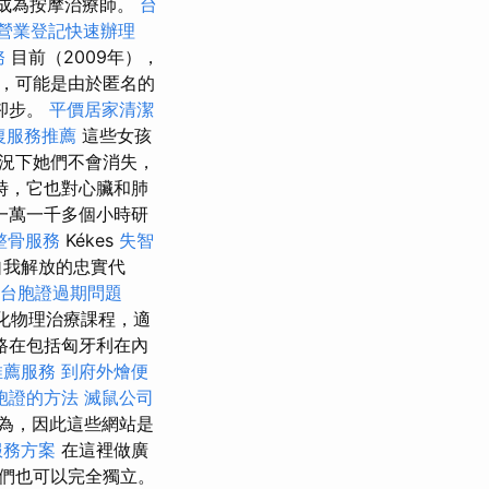
，成為按摩治療師。
台
營業登記快速辦理
務
目前（2009年），
，可能是由於匿名的
卻步。
平價居家清潔
復服務推薦
這些女孩
況下她們不會消失，
時，它也對心臟和肺
一萬一千多個小時研
整骨服務
Kékes
失智
自我解放的忠實代
台胞證過期問題
化物理治療課程，適
路在包括匈牙利在內
推薦服務
到府外燴便
胞證的方法
滅鼠公司
為，因此這些網站是
服務方案
在這裡做廣
們也可以完全獨立。