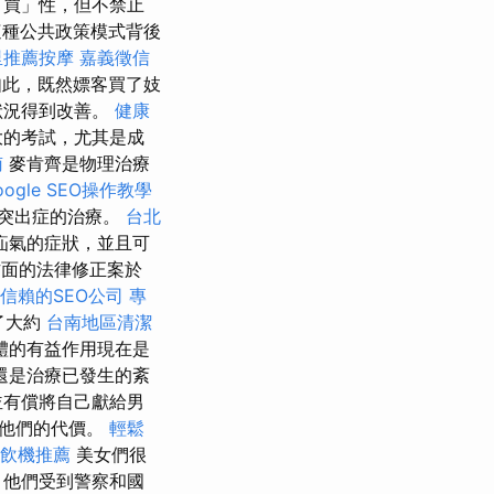
「買」性，但不禁止
種公共政策模式背後
里推薦按摩
嘉義徵信
此，既然嫖客買了妓
狀況得到改善。
健康
大的考試，尤其是成
南
麥肯齊是物理治療
oogle SEO操作教學
突出症的治療。
台北
疝氣的症狀，並且可
方面的法律修正案於
信賴的SEO公司
專
了大約
台南地區清潔
體的有益作用現在是
還是治療已發生的紊
並有償將自己獻給男
他們的代價。
輕鬆
飲機推薦
美女們很
 他們受到警察和國