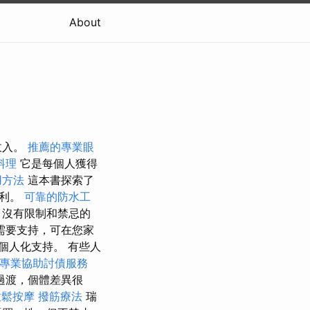
About
收入。
推薦的專業眼
料理
它是每個人獲得
用方法
這本書探索了
權利。
可靠的防水工
、沒有限制和禁忌的
需要支持，可在您家
個人化支持。 有些人
專業協助討債服務
過渡，個體差異很
放鬆按摩
撥筋療法
瑞