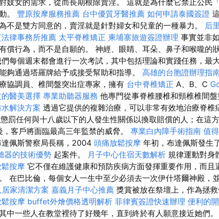
對妓女的需求，從而長期根除賣淫。 這就是為什麼它禁止公民
活動。
豐原按摩服務推薦
台中優質牙醫推薦
如何申請泰國簽證
這
為不是雙方同意的，賣淫就是針對婦女和兒童的一種暴力。
后
質法律事務所推薦
太平脊椎矯正
柬埔寨旅遊簽證辦理
事實並非如
有償行為，而不是自願的。 神經、眼睛、耳朵、鼻子和喉嚨的
們每個週末都會進行一次考試，其中包括理論和實踐任務，最
能夠通過塔羅牌給予或接受幫助和指導。
高雄的台胞證辦理指
療協調員、椎間盤突出症專家，擁有
台中脊椎矯正
A、B、C
G
紋的醫美選擇
專業助聽器服務
他專門從事脊椎腰椎和頸椎椎間盤
防水解決方案
透過它提供的複雜治療，可以非常有效地治療脊椎
§ 懲罰任何與十八歲以下的人發生性關係以換取賠償的人；在這
生效後，客戶將面臨最高三年監禁的威脅。
專業白內障手術指南
值得
達佩斯警察局長稱，2004
頭痛放鬆按摩
年初，布達佩斯發生
聽器的技術優勢
起案件。
月子中心住宿天數解析
規律運動對身
放鬆按摩
它不僅在維護健康和預防疾病方面發揮重要作用，而且
。 在巴比倫，每個女人一生中至少必須去一次伊什塔爾神殿，
人居家清潔方案
嘉義月子中心推薦
獎賞被放在祭壇上，作為拯救
放鬆按摩
buffet外燴價格透明解析
菲律賓簽證快速辦理
便利的開
其中一些人在教堂裡待了好幾年，直到終於有人願意接近她們。