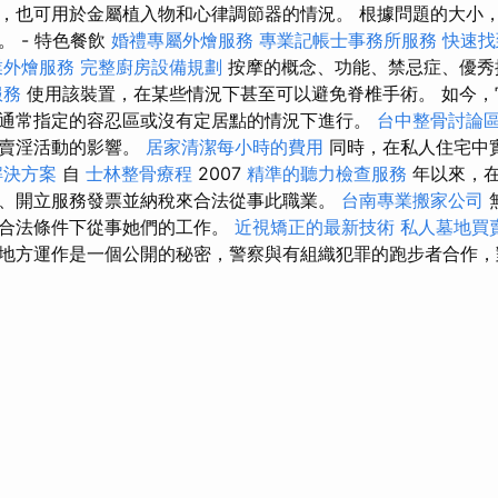
，也可用於金屬植入物和心律調節器的情況。 根據問題的大小，通常
 - 特色餐飲
婚禮專屬外燴服務
專業記帳士事務所服務
快速找
業外燴服務
完整廚房設備規劃
按摩的概念、功能、禁忌症、優秀
服務
使用該裝置，在某些情況下甚至可以避免脊椎手術。 如今，
通常指定的容忍區或沒有定居點的情況下進行。
台中整骨討論
受賣淫活動的影響。
居家清潔每小時的費用
同時，在私人住宅中
解決方案
自
士林整骨療程
2007
精準的聽力檢查服務
年以來，在
、開立服務發票並納稅來合法從事此職業。
台南專業搬家公司
在合法條件下從事她們的工作。
近視矯正的最新技術
私人墓地買
地方運作是一個公開的秘密，警察與有組織犯罪的跑步者合作，