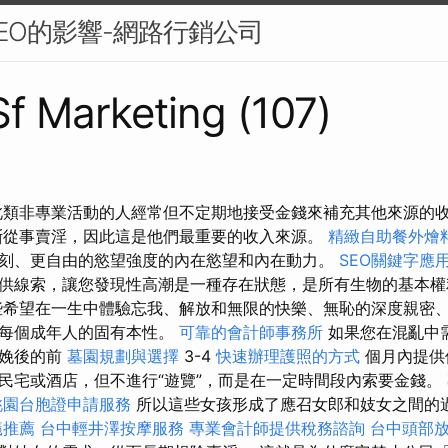
EO的影響-網路行銷公司
 Sf Marketing (107)
此類非專業活動的人經常但不定期地接受金錢來補充其他來源的
斷從事賣淫，因此這是他們最重要的收入來源。
精緻自助餐外燴
刻、更自由的慾望強度的內在慾望和內在動力。
SEO關鍵字應
供線索，讓您發現性高潮是一種存在狀態，是所有生物的基本
希望在一生中體驗忘我、解放和無限的快樂、無恥的深度親密
是每個成年人的固有本性。
可靠的會計師事務所
如果您在混亂中
分娩後的前
墓園規劃與選擇
3-4
快速辦理護照的方式
個月內提供
民宅或酒店，但不進行“遊覽”，而是在一定時間段內索要金錢。
桃園台胞證申請服務
所以這些女孩形成了應召女郎和妓女之間的
蟻推薦
台中輕井澤按摩服務
專業會計師提供稅務諮詢
台中頭部