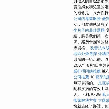
典模式的目標是消除
賣淫婦女和兒童的
的觀念是，只要性行
公司的專業服務
優
女，那麼他就參與了
坐月子的最佳選擇
我
績，將是我們第一次
師、殘奧會團隊的醫
級資格。
改善法令
地區外燴選擇
外牆
以預防手術治療。 
2007年6月1日
業打掃阿姨推薦
據布
公司推薦
10
藍芽助
無可爭議的。
足底
亂和疾病的有效工具
人。 - 料理示範
私
搬家解決方案
大腿
快就逃離了那裡，但