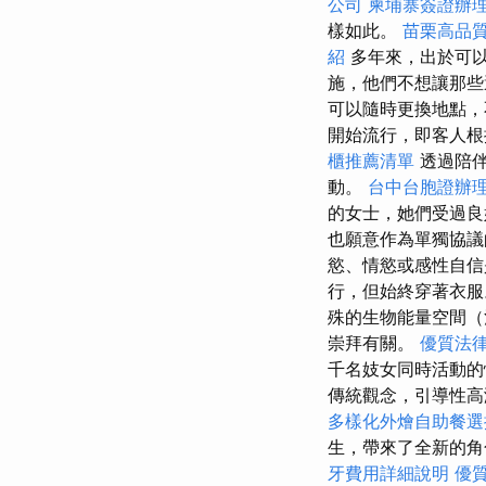
公司
柬埔寨簽證辦
樣如此。
苗栗高品
紹
多年來，出於可以
施，他們不想讓那些
可以隨時更換地點
開始流行，即客人根
櫃推薦清單
透過陪伴
動。
台中台胞證辦
的女士，她們受過
也願意作為單獨協
慾、情慾或感性自信
行，但始終穿著衣服
殊的生物能量空間（
崇拜有關。
優質法
千名妓女同時活動
傳統觀念，引導性
多樣化外燴自助餐
生，帶來了全新的角
牙費用詳細說明
優