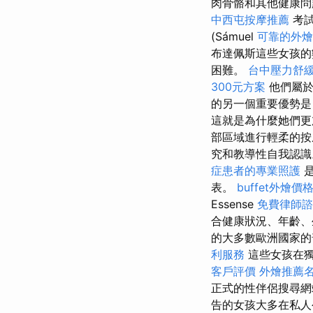
肉骨骼和其他健康問
中西屯按摩推薦
考
(Sámuel
可靠的外燴
布達佩斯這些女孩的
困難。
台中壓力舒
300元方案
他們屬於
的另一個重要優勢是
這就是為什麼她們更
部區域進行輕柔的按
究和教導性自我認
症患者的專業照護
是
表。
buffet外燴
Essense
免費律師諮
合健康狀況、年齡、
的大多數歐洲國家的
利服務
這些女孩在
客戶評價
外燴推薦
正式的性伴侶搜尋網
告的女孩大多在私人