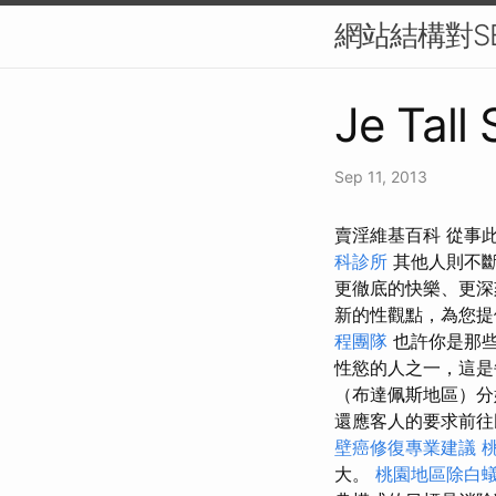
網站結構對S
Je Tall
Sep 11, 2013
賣淫維基百科 從事
科診所
其他人則不
更徹底的快樂、更深
新的性觀點，為您提
程團隊
也許你是那些
性慾的人之一，這
（布達佩斯地區）
還應客人的要求前往
壁癌修復專業建議
大。
桃園地區除白