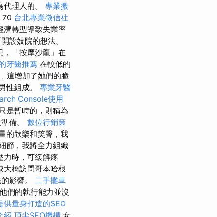
為代理人的。
專業搬
70
台北專業徵信社
經濟轉型導致失業率
新開設妓院的想法。
況，「按摩沙龍」在
的牙醫推薦
在較低的
，這增加了她們的脆
男性組成。
專業牙醫
earch Console使用
只是暫時的，則稱為
做準備。
數位行銷策
量的歡樂和笑聲，我
細節，我將全力組織
壓力時，可緩解疼
峽大橋訪問哥本哈根
統的影響。
二手攤車
他們的執行能力並沒
提供量身打造的SEO
介紹
頂尖SEO機構
女