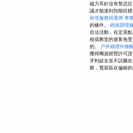
磁力耳針沒有禁忌症
議才能達到預期目標。
骨塔服務與選擇
專
的條件。
經絡調理
合法活動，在定居點
校或教堂的遊客免
的。
戶外婚禮外燴
獲得獨資經營許可證
牙利妓女並不試圖
斯，寬容區在偏僻的