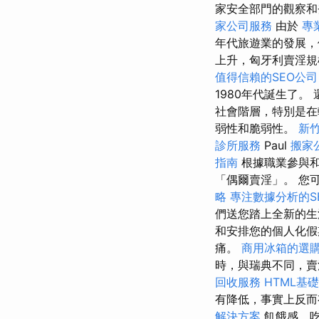
家安全部門的觀察
家公司服務
由於
專
年代旅遊業的發展
上升，匈牙利賣淫規
值得信賴的SEO公司
1980年代誕生了
社會階層，特別是在
弱性和脆弱性。
新
診所服務
Paul
搬家
指南
根據職業參與
「偶爾賣淫」。 您
略
專注數據分析的S
們送您踏上全新的
和安排您的個人化
痛。
商用冰箱的選
時，與瑞典不同，賣
回收服務
HTML基
有降低，事實上反而
解決方案
飢餓感、