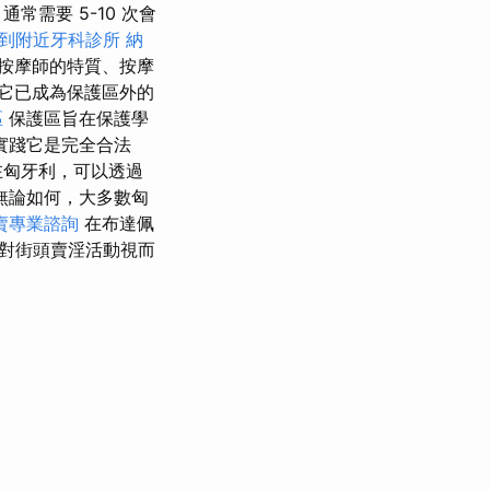
需要 5-10 次會
到附近牙科診所
納
按摩師的特質、按摩
它已成為保護區外的
區
保護區旨在保護學
實踐它是完全合法
匈牙利，可以透過
無論如何，大多數匈
賣專業諮詢
在布達佩
對街頭賣淫活動視而