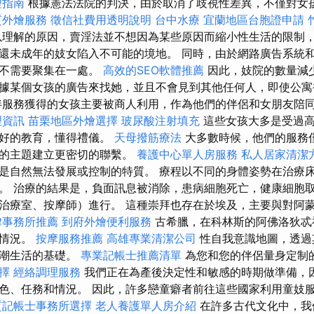
理指南
根據憲法法院的判決，由於取消了歧視性差異，不僅對女
質外燴服務
徵信社費用透明說明
台中水療
宜蘭地區台胞證申請
理解的原因，賣淫法並不想因為某些原因而縮小性生活的限制
還未成年的妓女陷入不可能的境地。 同時，由於網路廣告系統
，不需要聚集在一處。
高效的SEO軟體推薦
因此，妓院的數量減
據某個女孩的廣告來找她，並且不會見到其他任何人，即使公
服務獲得的女孩主要被商人利用，作為他們的伴侶和女朋友陪
理資訊
苗栗地區外燴選擇
玻尿酸注射填充
這些女孩大多是受過高
良好的教育，懂得禮儀。
天母撥筋療法
大多數時候，他們的服務
議的主題建立更密切的聯繫。
養護中心單人房服務
私人居家清潔
是自然無法發展或控制的特質。 療程以不同的身體姿勢在治療
。 治療的結果是，負面訊息被消除，患病細胞死亡，健康細胞取
治療室、按摩師）進行。 這種崇拜也存在於埃及，主要與對阿
律事務所推薦
到府外燴便利服務
古希臘，在科林斯的阿佛洛狄忒
的情況。
按摩服務推薦
高雄專業清潔公司
性自我意識地圖，透過
高潮生活的基礎。
專業記帳士推薦清單
為您和您的伴侶量身定制
選擇
經絡調理服務
我們正在為產後決定性和敏感的時期做準備，
色、任務和情況。 因此，許多戀童癖者前往這些國家利用童妓
質記帳士事務所選擇
老人養護單人房介紹
在許多古代文化中，我