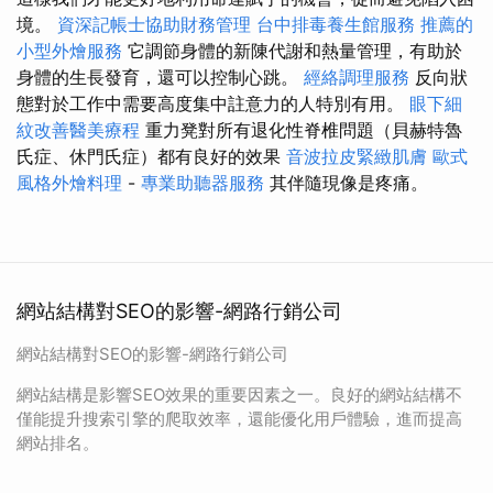
境。
資深記帳士協助財務管理
台中排毒養生館服務
推薦的
小型外燴服務
它調節身體的新陳代謝和熱量管理，有助於
身體的生長發育，還可以控制心跳。
經絡調理服務
反向狀
態對於工作中需要高度集中註意力的人特別有用。
眼下細
紋改善醫美療程
重力凳對所有退化性脊椎問題（貝赫特魯
氏症、休門氏症）都有良好的效果
音波拉皮緊緻肌膚
歐式
風格外燴料理
-
專業助聽器服務
其伴隨現像是疼痛。
網站結構對SEO的影響-網路行銷公司
網站結構對SEO的影響-網路行銷公司
網站結構是影響SEO效果的重要因素之一。良好的網站結構不
僅能提升搜索引擎的爬取效率，還能優化用戶體驗，進而提高
網站排名。