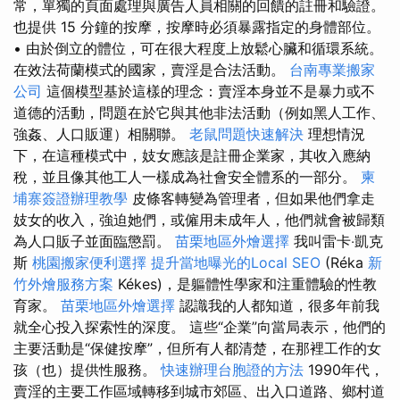
常，單獨的頁面處理與廣告人員相關的回饋的註冊和驗證。
也提供 15 分鐘的按摩，按摩時必須暴露指定的身體部位。
• 由於倒立的體位，可在很大程度上放鬆心臟和循環系統。
在效法荷蘭模式的國家，賣淫是合法活動。
台南專業搬家
公司
這個模型基於這樣的理念：賣淫本身並不是暴力或不
道德的活動，問題在於它與其他非法活動（例如黑人工作、
強姦、人口販運）相關聯。
老鼠問題快速解決
理想情況
下，在這種模式中，妓女應該是註冊企業家，其收入應納
稅，並且像其他工人一樣成為社會安全體系的一部分。
柬
埔寨簽證辦理教學
皮條客轉變為管理者，但如果他們拿走
妓女的收入，強迫她們，或僱用未成年人，他們就會被歸類
為人口販子並面臨懲罰。
苗栗地區外燴選擇
我叫雷卡‧凱克
斯
桃園搬家便利選擇
提升當地曝光的Local SEO
(Réka
新
竹外燴服務方案
Kékes)，是軀體性學家和注重體驗的性教
育家。
苗栗地區外燴選擇
認識我的人都知道，很多年前我
就全心投入探索性的深度。 這些“企業”向當局表示，他們的
主要活動是“保健按摩”，但所有人都清楚，在那裡工作的女
孩（也）提供性服務。
快速辦理台胞證的方法
1990年代，
賣淫的主要工作區域轉移到城市郊區、出入口道路、鄉村道