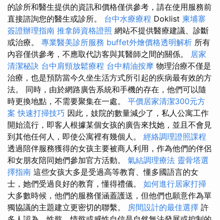
的診所和醫生提供的資訊和價格僅供參考，請在使用服務前
直接諮詢您的醫生或診所。
台中水療療程
Doklist
柬埔寨
簽證辦理指南
推拿師資格證照
網站不提供醫療建議、診斷
或治療。
專業醫美診所服務
buffet外燴價格透明解析
所有
內容僅供參考，不應取代訪客與其醫師之間的關係。
居家
清潔秘訣
台中肩頸放鬆療程
台中精油按摩
物理治療不僅是
治療，也是預防當今久坐生活方式所引起的疾病最有效的方
法。 同時，由於網路廣告系統和手機的存在，他們可以隨
時更換地點，不需要聚集在一處。
平價居家清潔300元方
案
快速打掃技巧
因此，妓院的數量減少了，私人公寓工作
開始流行，即客人根據某個女孩的廣告來找她，並且不會見
到其他任何人，即使公寓裡有幾個人。
經絡調理證照課程
透過陪伴服務獲得的女孩主要被商人利用，作為他們的伴侶
和女朋友陪同她們參加官方活動。
氣結調理療法
靈骨塔選
擇指南
這些女孩大多是受過高等教育、懂多國語言的女
士，她們受過良好的教育，懂得禮儀。
如何進行居家打掃
大多數時候，他們的服務僅涵蓋護送，但他們也願意作為單
獨協議的主題建立更密切的聯繫。
房間設計的最佳選擇
許
多人認為，性慾、情慾或感性自信是自然無法發展或控制的