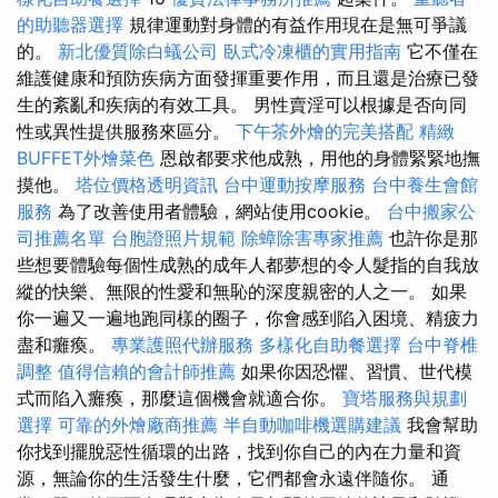
的助聽器選擇
規律運動對身體的有益作用現在是無可爭議
的。
新北優質除白蟻公司
臥式冷凍櫃的實用指南
它不僅在
維護健康和預防疾病方面發揮重要作用，而且還是治療已發
生的紊亂和疾病的有效工具。 男性賣淫可以根據是否向同
性或異性提供服務來區分。
下午茶外燴的完美搭配
精緻
BUFFET外燴菜色
恩啟都要求他成熟，用他的身體緊緊地撫
摸他。
塔位價格透明資訊
台中運動按摩服務
台中養生會館
服務
為了改善使用者體驗，網站使用cookie。
台中搬家公
司推薦名單
台胞證照片規範
除蟑除害專家推薦
也許你是那
些想要體驗每個性成熟的成年人都夢想的令人髮指的自我放
縱的快樂、無限的性愛和無恥的深度親密的人之一。 如果
你一遍又一遍地跑同樣的圈子，你會感到陷入困境、精疲力
盡和癱瘓。
專業護照代辦服務
多樣化自助餐選擇
台中脊椎
調整
值得信賴的會計師推薦
如果你因恐懼、習慣、世代模
式而陷入癱瘓，那麼這個機會就適合你。
寶塔服務與規劃
選擇
可靠的外燴廠商推薦
半自動咖啡機選購建議
我會幫助
你找到擺脫惡性循環的出路，找到你自己的內在力量和資
源，無論你的生活發生什麼，它們都會永遠伴隨你。 通