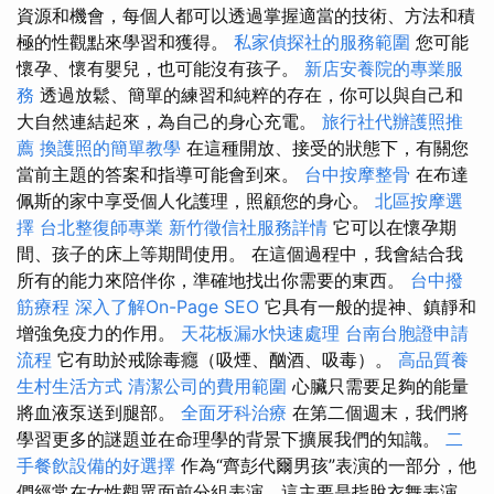
資源和機會，每個人都可以透過掌握適當的技術、方法和積
極的性觀點來學習和獲得。
私家偵探社的服務範圍
您可能
懷孕、懷有嬰兒，也可能沒有孩子。
新店安養院的專業服
務
透過放鬆、簡單的練習和純粹的存在，你可以與自己和
大自然連結起來，為自己的身心充電。
旅行社代辦護照推
薦
換護照的簡單教學
在這種開放、接受的狀態下，有關您
當前主題的答案和指導可能會到來。
台中按摩整骨
在布達
佩斯的家中享受個人化護理，照顧您的身心。
北區按摩選
擇
台北整復師專業
新竹徵信社服務詳情
它可以在懷孕期
間、孩子的床上等期間使用。 在這個過程中，我會結合我
所有的能力來陪伴你，準確地找出你需要的東西。
台中撥
筋療程
深入了解On-Page SEO
它具有一般的提神、鎮靜和
增強免疫力的作用。
天花板漏水快速處理
台南台胞證申請
流程
它有助於戒除毒癮（吸煙、酗酒、吸毒）。
高品質養
生村生活方式
清潔公司的費用範圍
心臟只需要足夠的能量
將血液泵送到腿部。
全面牙科治療
在第二個週末，我們將
學習更多的謎題並在命理學的背景下擴展我們的知識。
二
手餐飲設備的好選擇
作為“齊彭代爾男孩”表演的一部分，他
們經常在女性觀眾面前分組表演，這主要是指脫衣舞表演，