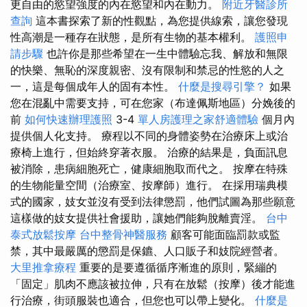
更自由的慾望強度的內在慾望和內在動力。
附近牙醫診所
查詢
這本書探索了新的性觀點，為您提供線索，讓您發現
性高潮是一種存在狀態，是所有生物的基本權利。
護照申
請步驟
也許你是那些希望在一生中體驗忘我、解放和無限
的快樂、無恥的深度親密、沒有限制和禁忌的性慾的人之
一，這是每個成年人的固有本性。
什麼是搜尋引擎？
如果
您在混亂中需要支持，可在您家（布達佩斯地區）分娩後的
前
如何快速辦理護照
3-4
單人房護理之家舒適體驗
個月內
提供個人化支持。 療程以不同的身體姿勢在治療床上或治
療椅上進行，但始終穿著衣服。 治療的結果是，負面訊息
被消除，患病細胞死亡，健康細胞取而代之。 按摩在特殊
的生物能量空間（治療室、按摩師）進行。 在採用瑞典模
式的國家，妓女並沒有受到法律懲罰，他們試圖為那些願意
這樣做的妓女提供社會援助，讓她們能夠脫離賣淫。
台中
泰式放鬆按摩
台中整骨神醫服務
顧客可能面臨罰款或監
禁，其中最嚴厲的懲罰是保鑣、人口販子和妓院經營者。
大里推拿療程
重要的是要遵循循序漸進的原則，緊繃的
「固定」肌肉不應該被拉伸，只有在放鬆（按摩）後才能進
行治療，街頭服裝也適合，但您也可以帶上變化。
什麼是