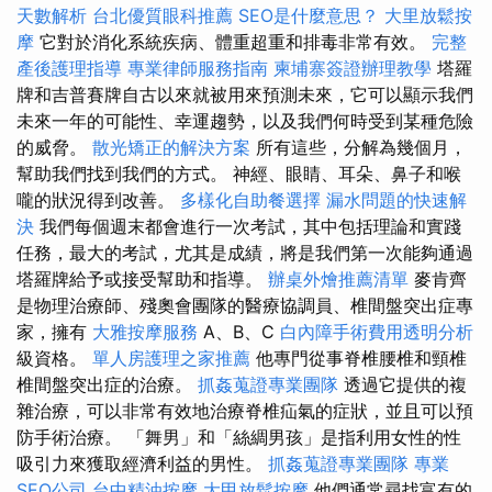
天數解析
台北優質眼科推薦
SEO是什麼意思？
大里放鬆按
摩
它對於消化系統疾病、體重超重和排毒非常有效。
完整
產後護理指導
專業律師服務指南
柬埔寨簽證辦理教學
塔羅
牌和吉普賽牌自古以來就被用來預測未來，它可以顯示我們
未來一年的可能性、幸運趨勢，以及我們何時受到某種危險
的威脅。
散光矯正的解決方案
所有這些，分解為幾個月，
幫助我們找到我們的方式。 神經、眼睛、耳朵、鼻子和喉
嚨的狀況得到改善。
多樣化自助餐選擇
漏水問題的快速解
決
我們每個週末都會進行一次考試，其中包括理論和實踐
任務，最大的考試，尤其是成績，將是我們第一次能夠通過
塔羅牌給予或接受幫助和指導。
辦桌外燴推薦清單
麥肯齊
是物理治療師、殘奧會團隊的醫療協調員、椎間盤突出症專
家，擁有
大雅按摩服務
A、B、C
白內障手術費用透明分析
級資格。
單人房護理之家推薦
他專門從事脊椎腰椎和頸椎
椎間盤突出症的治療。
抓姦蒐證專業團隊
透過它提供的複
雜治療，可以非常有效地治療脊椎疝氣的症狀，並且可以預
防手術治療。 「舞男」和「絲綢男孩」是指利用女性的性
吸引力來獲取經濟利益的男性。
抓姦蒐證專業團隊
專業
SEO公司
台中精油按摩
大甲放鬆按摩
他們通常尋找富有的