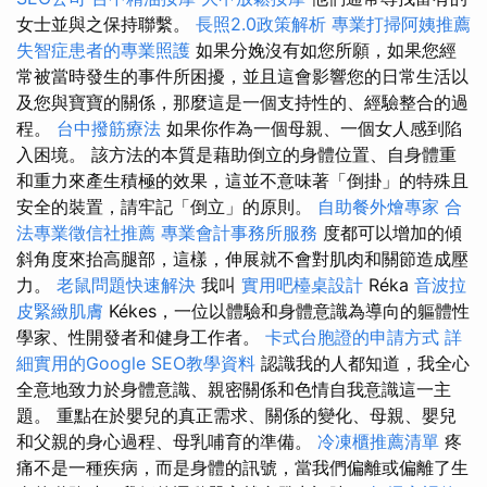
女士並與之保持聯繫。
長照2.0政策解析
專業打掃阿姨推薦
失智症患者的專業照護
如果分娩沒有如您所願，如果您經
常被當時發生的事件所困擾，並且這會影響您的日常生活以
及您與寶寶的關係，那麼這是一個支持性的、經驗整合的過
程。
台中撥筋療法
如果你作為一個母親、一個女人感到陷
入困境。 該方法的本質是藉助倒立的身體位置、自身體重
和重力來產生積極的效果，這並不意味著「倒掛」的特殊且
安全的裝置，請牢記「倒立」的原則。
自助餐外燴專家
合
法專業徵信社推薦
專業會計事務所服務
度都可以增加的傾
斜角度來抬高腿部，這樣，伸展就不會對肌肉和關節造成壓
力。
老鼠問題快速解決
我叫
實用吧檯桌設計
Réka
音波拉
皮緊緻肌膚
Kékes，一位以體驗和身體意識為導向的軀體性
學家、性開發者和健身工作者。
卡式台胞證的申請方式
詳
細實用的Google SEO教學資料
認識我的人都知道，我全心
全意地致力於身體意識、親密關係和色情自我意識這一主
題。 重點在於嬰兒的真正需求、關係的變化、母親、嬰兒
和父親的身心過程、母乳哺育的準備。
冷凍櫃推薦清單
疼
痛不是一種疾病，而是身體的訊號，當我們偏離或偏離了生