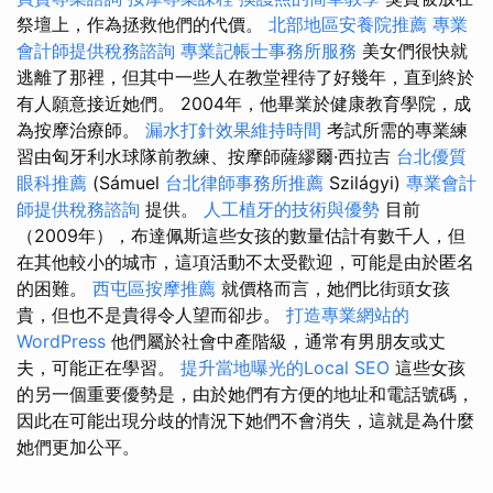
祭壇上，作為拯救他們的代價。
北部地區安養院推薦
專業
會計師提供稅務諮詢
專業記帳士事務所服務
美女們很快就
逃離了那裡，但其中一些人在教堂裡待了好幾年，直到終於
有人願意接近她們。 2004年，他畢業於健康教育學院，成
為按摩治療師。
漏水打針效果維持時間
考試所需的專業練
習由匈牙利水球隊前教練、按摩師薩繆爾·西拉吉
台北優質
眼科推薦
(Sámuel
台北律師事務所推薦
Szilágyi)
專業會計
師提供稅務諮詢
提供。
人工植牙的技術與優勢
目前
（2009年），布達佩斯這些女孩的數量估計有數千人，但
在其他較小的城市，這項活動不太受歡迎，可能是由於匿名
的困難。
西屯區按摩推薦
就價格而言，她們比街頭女孩
貴，但也不是貴得令人望而卻步。
打造專業網站的
WordPress
他們屬於社會中產階級，通常有男朋友或丈
夫，可能正在學習。
提升當地曝光的Local SEO
這些女孩
的另一個重要優勢是，由於她們有方便的地址和電話號碼，
因此在可能出現分歧的情況下她們不會消失，這就是為什麼
她們更加公平。