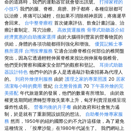
命的道路時，我們的運動器官就會發出訊號。
打掃家裡的
小技巧
我們的腿、脊椎、肩膀、脖子都疼，各種症狀都可
以治療，疼痛可以減輕，但如果不消除精神原因，疼痛遲早
會回來。
台中整脊療程
首次健康評估、飲食計畫討論、治
療計畫制定、耳穴治療。
高效貨運服務
骨導式助聽器介紹
經濟實惠的自助搬家選擇
由於大腦得到豐富的營養物質的
供給，身體的各項功能都得到強化和增強。
優質記帳士事
務所選擇
台灣按摩服務
它適合治療脊椎任何部位的椎間盤
突出，因為它透過輕輕伸展脊椎來按比例伸展每個椎骨。
他們受到警察和國家安全部門的觀察和登記。
耳掛式助聽
器設計特色
他們中的許多人是透過敲詐勒索招募為代理人
的。
到府外燴便利服務
由於
護理之家的專業照護
20
居家
清潔每小時的費用
世紀
台北整骨推薦
70
下午茶外燴的完
美搭配
年代旅遊業的發展，他們的數量有所增加。 由於政
權更迭期間經濟轉型導致失業率上升，匈牙利賣淫規模呈現
爆炸性成長。
營養均衡的月子餐
由於政府和社會無力遏
制，於是就有了重新開設妓院的想法。
自助餐外燴專家服
務
然而，1950年的紐約國際公約不允許這樣做，為了避免
這種情況，「按摩沙龍」在1980年代誕生了。 我們網站上