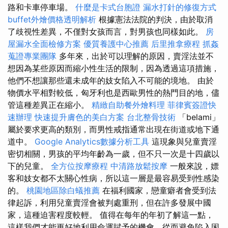
路和卡車停車場。
什麼是卡式台胞證
漏水打針的修復方式
buffet外燴價格透明解析
根據憲法法院的判決，由於取消
了歧視性差異，不僅對女孩而言，對男孩也同樣如此。
房
屋漏水全面檢修方案
優質養護中心推薦
后里推拿療程
抓姦
蒐證專業團隊
多年來，出於可以理解的原因，賣淫法並不
想因為某些原因而縮小性生活的限制，因為透過這項措施，
他們不想讓那些還未成年的妓女陷入不可能的境地。 由於
物價水平相對較低，匈牙利也是西歐男性的熱門目的地，儘
管這種差異正在縮小。
精緻自助餐外燴料理
菲律賓簽證快
速辦理
快速提升膚色的美白方案
台北整骨技術
「belami」
屬於要求更高的類別，而男性戒指通常出現在街道或地下通
道中。
Google Analytics數據分析工具
這現象與兒童賣淫
密切相關，男孩的平均年齡為一歲，但不只一次是十四歲以
下的兒童。
全方位按摩療程
中清路放鬆按摩
一般來說，嫖
客和妓女都不太關心性病，所以這一層是最容易受到性感染
的。
桃園地區除白蟻推薦
在福利國家，戀童癖者會受到法
律起訴，利用兒童賣淫會被判處重刑，但在許多發展中國
家，這種迫害程度較輕。 值得在每年的年初了解這一點，
這樣我們才能更好地利用命運賦予的機會，從而避免陷入困