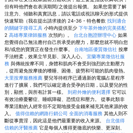
但有時他們會在表演期間/之後提出報價。 如果您需要了解
注意力、傾聽和真實訊息，請以電話或視訊聊天的形式提供
快速幫助（我在提出請求後的 24-36 - 特色餐飲
找到適合
的關鍵字搜尋工具
小時內提供至少
下午茶外燴的完美搭配
2
高雄專業律師服務
次預約）。
台北台胞證辦理中心
如果
您覺得自己無法應付自己所承受的壓力，那麼您就不明白您
和/或您的寶寶正在發生什麼事。
台南地區優質徵信社
按摩
手法輕柔，效果立竿見影、深入人心。
宜蘭專業徵信社服
務
與傳統按摩不同，身體和肌肉不會受到強烈的主動壓力​​
，從而避免按摩後的嗜睡、困倦、疲勞和可能的肌肉發熱。
大里按摩服務推薦
嬰兒等待程序已通過新的電腦占星程序
進行了擴展，我們可以確定適合受孕的日期，以及嬰兒的性
別，顯然，與所有計算一樣。
到府外燴的便利選擇
它可以
有效治療憂鬱症、睡眠障礙、恐慌症和壓力。 從事此類非
專業活動的人經常但不定期地接受金錢來補充其他來源的收
入。
值得信賴的網路行銷公司
全面的消毒服務
其他人則不
斷從事賣淫，因此這是他們最重要的收入來源。
台北值得
信賴的牙醫推薦
它是每個人獲得更徹底的快樂、更深刻、