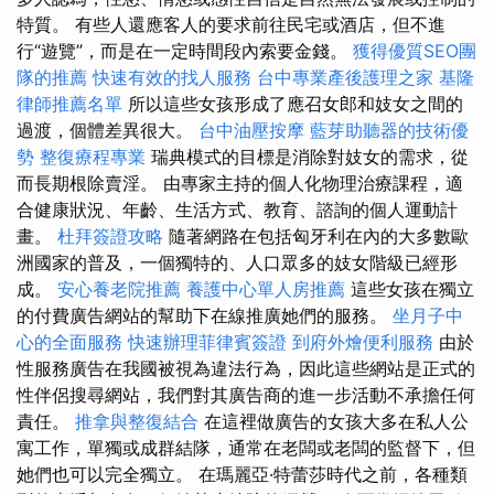
特質。 有些人還應客人的要求前往民宅或酒店，但不進
行“遊覽”，而是在一定時間段內索要金錢。
獲得優質SEO團
隊的推薦
快速有效的找人服務
台中專業產後護理之家
基隆
律師推薦名單
所以這些女孩形成了應召女郎和妓女之間的
過渡，個體差異很大。
台中油壓按摩
藍芽助聽器的技術優
勢
整復療程專業
瑞典模式的目標是消除對妓女的需求，從
而長期根除賣淫。 由專家主持的個人化物理治療課程，適
合健康狀況、年齡、生活方式、教育、諮詢的個人運動計
畫。
杜拜簽證攻略
隨著網路在包括匈牙利在內的大多數歐
洲國家的普及，一個獨特的、人口眾多的妓女階級已經形
成。
安心養老院推薦
養護中心單人房推薦
這些女孩在獨立
的付費廣告網站的幫助下在線推廣她們的服務。
坐月子中
心的全面服務
快速辦理菲律賓簽證
到府外燴便利服務
由於
性服務廣告在我國被視為違法行為，因此這些網站是正式的
性伴侶搜尋網站，我們對其廣告商的進一步活動不承擔任何
責任。
推拿與整復結合
在這裡做廣告的女孩大多在私人公
寓工作，單獨或成群結隊，通常在老闆或老闆的監督下，但
她們也可以完全獨立。 在瑪麗亞·特蕾莎時代之前，各種類