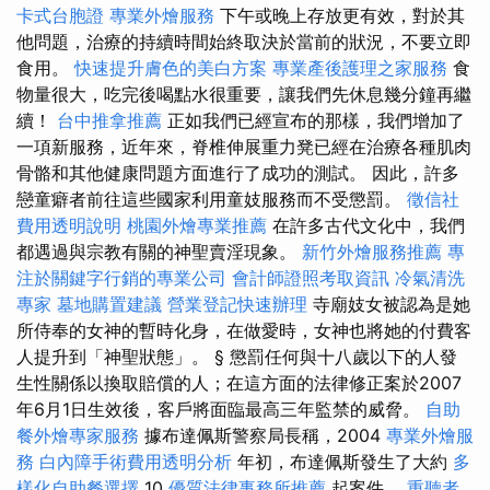
卡式台胞證
專業外燴服務
下午或晚上存放更有效，對於其
他問題，治療的持續時間始終取決於當前的狀況，不要立即
食用。
快速提升膚色的美白方案
專業產後護理之家服務
食
物量很大，吃完後喝點水很重要，讓我們先休息幾分鐘再繼
續！
台中推拿推薦
正如我們已經宣布的那樣，我們增加了
一項新服務，近年來，脊椎伸展重力凳已經在治療各種肌肉
骨骼和其他健康問題方面進行了成功的測試。 因此，許多
戀童癖者前往這些國家利用童妓服務而不受懲罰。
徵信社
費用透明說明
桃園外燴專業推薦
在許多古代文化中，我們
都遇過與宗教有關的神聖賣淫現象。
新竹外燴服務推薦
專
注於關鍵字行銷的專業公司
會計師證照考取資訊
冷氣清洗
專家
墓地購置建議
營業登記快速辦理
寺廟妓女被認為是她
所侍奉的女神的暫時化身，在做愛時，女神也將她的付費客
人提升到「神聖狀態」。 § 懲罰任何與十八歲以下的人發
生性關係以換取賠償的人；在這方面的法律修正案於2007
年6月1日生效後，客戶將面臨最高三年監禁的威脅。
自助
餐外燴專家服務
據布達佩斯警察局長稱，2004
專業外燴服
務
白內障手術費用透明分析
年初，布達佩斯發生了大約
多
樣化自助餐選擇
10
優質法律事務所推薦
起案件。
重聽者