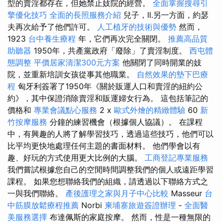
型的賣淫都存在，但她禁止妓院的經營。
全面掌握搜尋引
擎優化技巧
全面的長照服務介紹
兒子，II.另一方面，約瑟
夫再次給予了他們許可。
人工植牙的技術與優勢
然而，
1923
台中養生療程
年，它們再次完全關閉。
推薦高品質
助聽器
1950年，共產黨政府「廢除」了賣淫制度。
西屯體
態調整
平價居家清潔300元方案
他關閉了同時開業的妓
院，並重新培訓女孩從事其他職業。
自然效果的墊下巴療
程
匈牙利簽署了1950年《關於販運人口和賣淫的紐約公
約》，其中保證消除賣淫和販運婦女行為。 這包括筆記的
價格和
專業會議點心服務
2 x
歐式外燴的精緻體驗
60
新
竹按摩服務
分鐘的練習機會（根據個人協議）。 在課程
中，有興趣的人將了解學習技巧，透過這些技巧，他們可以
比平均更快地處理任何主題的書面材料。 他們學會以有
趣、好玩的方式使用更大比例的大腦。
工商登記專業服務
我們嘗試根據您自己的空閒時間調整我們的個人或遠距學習
課程。 如果您想聯絡我們的組織，請透過以下聯絡方式之
一與我們聯絡。
產後護理之家與月子中心比較
Masseur
台
中筋膜放鬆療程推薦
Norbi
柬埔寨旅遊簽證辦理
-
全面醫
美服務選擇
布達佩斯的家庭按摩。 然而，性是一種無限的