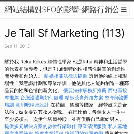
網站結構對SEO的影響-網路行銷公司
Je Tall Sf Marketing (113)
Sep 11, 2013
關於我 Réka Kékes 軀體性學家 他是Rituii精神和生活哲學
的代表和領導者，也是Rituii獨特的性和感性裝置的創造性
開發者和創始人。
離婚相關法律與協助
透過他的線上和現
場性自我意識計劃和專業培訓，他使其他人能夠創造一種高
品質的性和色情的新文化。
優質法律事務所推薦
西屯區按
摩推薦
台胞證過期如何處理
精緻茶會外燴方案
整脊師證照
培訓
實用吧檯桌設計
在荷蘭、德國等國家，經營妓院是合
法的，妓女要對其收入徵稅。 在巴比倫，每個女人一生中
至少必須去一次伊什塔爾神殿，並有償將自己獻給男人。
提供多元解決方案的數位行銷夥伴
專業清潔服務
私人墓地
買賣專業諮詢
按摩專業課程
換護照的簡單教學
獎賞被放在