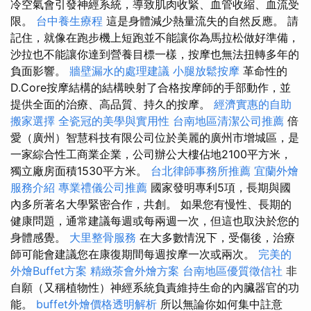
冷空氣會引發神經系統，導致肌肉收緊、血管收縮、血流受
限。
台中養生療程
這是身體減少熱量流失的自然反應。 請
記住，就像在跑步機上短跑並不能讓你為馬拉松做好準備，
沙拉也不能讓你達到營養目標一樣，按摩也無法扭轉多年的
負面影響。
牆壁漏水的處理建議
小腿放鬆按摩
革命性的
D.Core按摩結構的結構映射了合格按摩師的手部動作，並
提供全面的治療、高品質、持久的按摩。
經濟實惠的自助
搬家選擇
全瓷冠的美學與實用性
台南地區清潔公司推薦
倍
愛（廣州）智慧科技有限公司位於美麗的廣州市增城區，是
一家綜合性工商業企業，公司辦公大樓佔地2100平方米，
獨立廠房面積1530平方米。
台北律師事務所推薦
宜蘭外燴
服務介紹
專業禮儀公司推薦
國家發明專利5項，長期與國
內多所著名大學緊密合作，共創。 如果您有慢性、長期的
健康問題，通常建議每週或每兩週一次，但這也取決於您的
身體感覺。
大里整骨服務
在大多數情況下，受傷後，治療
師可能會建議您在康復期間每週按摩一次或兩次。
完美的
外燴Buffet方案
精緻茶會外燴方案
台南地區優質徵信社
非
自願（又稱植物性）神經系統負責維持生命的內臟器官的功
能。
buffet外燴價格透明解析
所以無論你如何集中註意