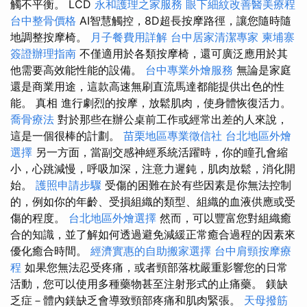
觸不平衡。 LCD
永和護理之家服務
眼下細紋改善醫美療程
台中整骨價格
AI智慧觸控，8D超長按摩路徑，讓您隨時隨
地調整按摩椅。
月子餐費用詳解
台中居家清潔專家
柬埔寨
簽證辦理指南
不僅適用於各類按摩椅，還可廣泛應用於其
他需要高效能性能的設備。
台中專業外燴服務
無論是家庭
還是商業用途，這款高速無刷直流馬達都能提供出色的性
能。 真相 進行劇烈的按摩，放鬆肌肉，使身體恢復活力。
喬骨療法
對於那些在辦公桌前工作或經常出差的人來說，
這是一個很棒的計劃。
苗栗地區專業徵信社
台北地區外燴
選擇
另一方面，當副交感神經系統活躍時，你的瞳孔會縮
小，心跳減慢，呼吸加深，注意力遲鈍，肌肉放鬆，消化開
始。
護照申請步驟
受傷的困難在於有些因素是你無法控制
的，例如你的年齡、受損組織的類型、組織的血液供應或受
傷的程度。
台北地區外燴選擇
然而，可以豐富您對組織癒
合的知識，並了解如何透過避免減緩正常癒合過程的因素來
優化癒合時間。
經濟實惠的自助搬家選擇
台中肩頸按摩療
程
如果您無法忍受疼痛，或者頸部落枕嚴重影響您的日常
活動，您可以使用多種藥物甚至注射形式的止痛藥。 鎂缺
乏症－體內鎂缺乏會導致頸部疼痛和肌肉緊張。
天母撥筋