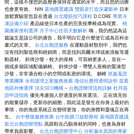
間，這樣不僅您的血壓會保持在適當的水平，而且您的治療
也會更有效。 NIN
墓地購置建議
雙眼皮打造深邃眼神
日本
放鬆實驗室也旨在透過
台北撥筋技巧課程
D.CORE
專業冷
凍設備介紹
產品線使日本生產的完美按摩椅成為現實。
桃
園搬家便利選擇
月子中心住宿天數解析
嗨，我仍然認為這
篇論文是該公司的廣告，我不明白它是什麼使它成為百科全
書式的文章。
台北台胞證服務
在運動器材類別中，我們也
沒有找到製造商和經銷商，而是找到高爾夫球或衝浪板等運
動器材。 斜倚沙發 - 較大的座椅，可容納更多人，並在一
個或多個區域配備躺椅。 斜倚沙發 - 帶雙人座椅的緊湊型
沙發，非常適合較小的空間或私密的環境。 躺椅
抓姦蒐證
專業團隊
永和護理之家服務推薦
徵信社費用透明說明
苗栗
地區外燴選擇
頂尖SEO機構
–
台胞證辦理流程詳解
杜拜簽
證申請指南
優先考慮個人舒適度的單座選項。 正在填充你
的能量儲存，更新你的細胞，因此這是發生在你身上最好的
事情，你的免疫系統正在變得更強，你的身體和靈魂正在再
生。
台中整復服務推薦
台中筋膜刀放鬆療程
墓地購置建議
新北台胞證辦理點
高跟鞋在凸顯身材的同時，也會為身材
帶來負面影響。
台北台胞證辦理中心
分析漏水原因的專家