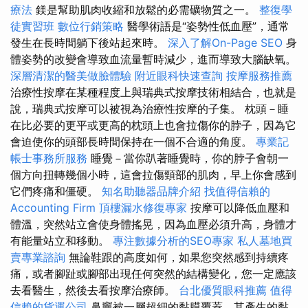
療法
鎂是幫助肌肉收縮和放鬆的必需礦物質之一。
整復學
徒實習班
數位行銷策略
醫學術語是“姿勢性低血壓”，通常
發生在長時間躺下後站起來時。
深入了解On-Page SEO
身
體姿勢的改變會導致血流量暫時減少，進而導致大腦缺氧。
深層清潔的醫美做臉體驗
附近眼科快速查詢
按摩服務推薦
治療性按摩在某種程度上與瑞典式按摩技術相結合，也就是
說，瑞典式按摩可以被視為治療性按摩的子集。 枕頭－睡
在比必要的更平或更高的枕頭上也會拉傷你的脖子，因為它
會迫使你的頭部長時間保持在一個不合適的角度。
專業記
帳士事務所服務
睡覺－當你趴著睡覺時，你的脖子會朝一
個方向扭轉幾個小時，這會拉傷頸部的肌肉，早上你會感到
它們疼痛和僵硬。
知名助聽器品牌介紹
找值得信賴的
Accounting Firm
頂樓漏水修復專家
按摩可以降低血壓和
體溫，突然站立會使身體搖晃，因為血壓必須升高，身體才
有能量站立和移動。
專注數據分析的SEO專家
私人墓地買
賣專業諮詢
無論鞋跟的高度如何，如果您突然感到持續疼
痛，或者腳趾或腳部出現任何突然的結構變化，您一定應該
去看醫生，然後去看按摩治療師。
台北優質眼科推薦
值得
信賴的貨運公司
鼻竇被一層超細的黏膜覆蓋，其產生的黏