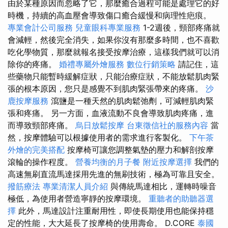
由於某種原因而忽略了它，那麼癒合過程可能是處理它的好
時機，持續的高血壓會導致傷口癒合緩慢和病理性疤痕。
專業會計公司服務
兒童眼科專業服務
1-2週後，頸部疼痛就
會減輕，然後完全消失，如果你沒有那麼多時間，也不喜歡
吃化學物質，那麼就報名接受按摩治療，這樣我們就可以消
除你的疼痛。
婚禮專屬外燴服務
數位行銷策略
請記住，這
些藥物只能暫時緩解症狀，只能治療症狀，不能放鬆肌肉緊
張的根本原因，您只是感覺不到肌肉緊張帶來的疼痛。
沙
鹿按摩服務
瀉鹽是一種天然的肌肉鬆弛劑，可減輕肌肉緊
張和疼痛。 另一方面，血液流動不良會導致肌肉疼痛，進
而導致頸部疼痛。
烏日放鬆按摩
台東徵信社的服務內容
當
然，按摩體驗可以根據使用者的需求進行客製化。
下午茶
外燴的完美搭配
按摩椅可讓您調整氣墊的壓力和解剖按摩
滾輪的操作程度。
營養均衡的月子餐
附近按摩選擇
我們的
高速無刷直流馬達採用先進的無刷技術，極為可靠且安全。
撥筋療法
專業清潔人員介紹
與傳統馬達相比，運轉時噪音
極低，為使用者營造寧靜的按摩環境。
重聽者的助聽器選
擇
此外，馬達設計注重耐用性，即使長期使用也能保持穩
定的性能，大大延長了按摩椅的使用壽命。 D.CORE
泰國