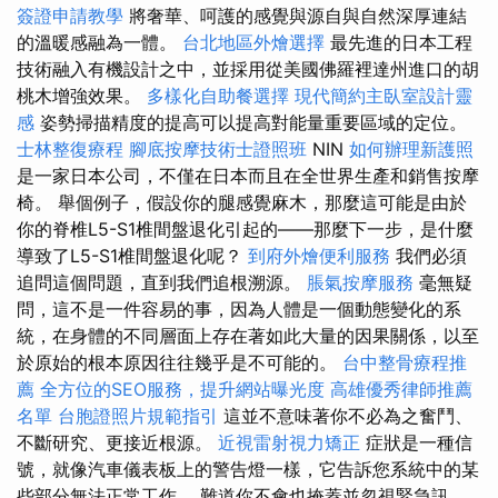
簽證申請教學
將奢華、呵護的感覺與源自與自然深厚連結
的溫暖感融為一體。
台北地區外燴選擇
最先進的日本工程
技術融入有機設計之中，並採用從美國佛羅裡達州進口的胡
桃木增強效果。
多樣化自助餐選擇
現代簡約主臥室設計靈
感
姿勢掃描精度的提高可以提高對能量重要區域的定位。
士林整復療程
腳底按摩技術士證照班
NIN
如何辦理新護照
是一家日本公司，不僅在日本而且在全世界生產和銷售按摩
椅。 舉個例子，假設你的腿感覺麻木，那麼這可能是由於
你的脊椎L5-S1椎間盤退化引起的——那麼下一步，是什麼
導致了L5-S1椎間盤退化呢？
到府外燴便利服務
我們必須
追問這個問題，直到我們追根溯源。
脹氣按摩服務
毫無疑
問，這不是一件容易的事，因為人體是一個動態變化的系
統，在身體的不同層面上存在著如此大量的因果關係，以至
於原始的根本原因往往幾乎是不可能的。
台中整骨療程推
薦
全方位的SEO服務，提升網站曝光度
高雄優秀律師推薦
名單
台胞證照片規範指引
這並不意味著你不必為之奮鬥、
不斷研究、更接近根源。
近視雷射視力矯正
症狀是一種信
號，就像汽車儀表板上的警告燈一樣，它告訴您系統中的某
些部分無法正常工作。 難道你不會也掩蓋並忽視緊急訊