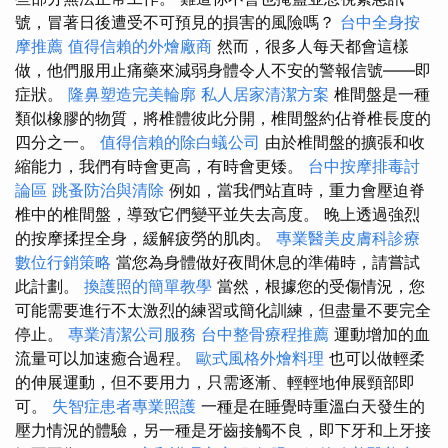
號，冒著日後遭受不可預見的損害的風險嗎？
台中全身按
摩推薦
值得信賴的外燴廠商
然而，很多人每天都會這樣
做，他們服用止痛藥來減弱身體令人不安的警報信號——即
症狀。
隆鼻塑造完美輪廓
私人居家清潔方案
椎間盤是一種
類似橡膠的物質，將椎體彼此分開，椎間盤約佔脊椎長度的
四分之一。
值得信賴的除白蟻公司
由於椎間盤的擴張和收
縮能力，我們有時會更高，有時會更矮。
台中按摩排毒討
論區
跳蚤防治與清除
例如，當我們站直時，重力會壓迫脊
椎中的椎間盤，導致它們變平並失去高度。 晚上透過強烈
的按摩揉捏全身，緩解疲勞的肌肉。
專業醫美皮膚科診療
數位行銷策略
當您為身體做好夜間休息的準備時，請嘗試
此計劃。
換護照的簡單教學
當然，根據您的受傷情況，您
可能需要進行不太激烈的練習或簡化訓練，但盡量不要完全
停止。
專業清潔公司服務
台中整骨療程推薦
運動增加的血
流量可以加速癒合過程。
歐式風格外燴料理
也可以做輕柔
的伸展運動，但不要用力，只需逐漸、輕輕地伸展頸部即
可。
失智症患者專業照護
一種是在睡覺時重溫白天發生的
壓力情況的體驗，另一種是牙齒接觸不良，即下牙和上牙接