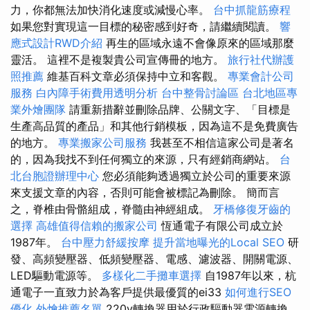
力，你都無法加快消化速度或減慢心率。
台中抓龍筋療程
如果您對實現這一目標的秘密感到好奇，請繼續閱讀。
響
應式設計RWD介紹
再生的區域永遠不會像原來的區域那麼
靈活。 這裡不是複製貴公司宣傳冊的地方。
旅行社代辦護
照推薦
維基百科文章必須保持中立和客觀。
專業會計公司
服務
白內障手術費用透明分析
台中整骨討論區
台北地區專
業外燴團隊
請重新措辭並刪除品牌、公關文字、「目標是
生產高品質的產品」和其他行銷模板，因為這不是免費廣告
的地方。
專業搬家公司服務
我甚至不相信這家公司是著名
的，因為我找不到任何獨立的來源，只有經銷商網站。
台
北台胞證辦理中心
您必須能夠透過獨立於公司的重要來源
來支援文章的內容，否則可能會被標記為刪除。 簡而言
之，脊椎由骨骼組成，脊髓由神經組成。
牙橋修復牙齒的
選擇
高雄值得信賴的搬家公司
恆通電子有限公司成立於
1987年。
台中壓力舒緩按摩
提升當地曝光的Local SEO
研
發、高頻變壓器、低頻變壓器、電感、濾波器、開關電源、
LED驅動電源等。
多樣化二手攤車選擇
自1987年以來，杭
通電子一直致力於為客戶提供最優質的ei33
如何進行SEO
優化
外燴推薦名單
220v轉換器用於行政驅動器電源轉換