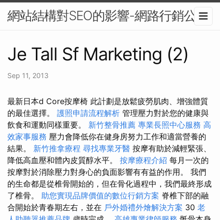
網站結構對SEO的影響-網路行銷公司
Je Tall Sf Marketing (2)
Sep 11, 2013
最新日本d Core按摩椅 此計劃是放鬆疲勞肌肉、增強體質
的最佳選擇。
護照申請流程解析
管理壓力對於您的健康與
飲食和運動同樣重要。
新竹整骨推薦
專業長照中心服務
高
效家事服務
壓力會降低你在健身房努力工作和適當營養的
結果。
新竹推拿療程
尋找專業牙醫
按摩有助於減輕緊張、
降低高血壓和體內皮質醇水平。
按摩療程介紹
每月一次的
按摩對於消除壓力對身心的負面影響有有益的作用。 我們
的生命都是從椎骨開始的，但在骨化過程中，我們最終形成
了椎骨。
助您實現品牌價值的數位行銷方案
脊椎下部的融
合開始於青春期左右，並在
戶外婚禮外燴解決方案
30
老
人助聽器推薦品牌
歲時完成。
高雄專業律師服務
骶骨本身