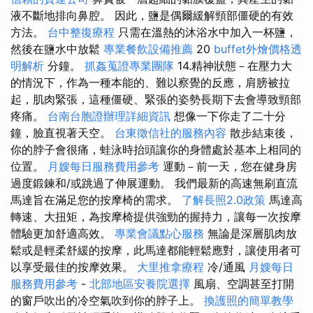
液不斷地排向鼻腔。 因此，鹽是偶爾緩解頸部僵硬的有效
方法。
台中整復療程
只需在溫熱的沐浴水中加入一杯鹽，
然後在鹽水中放鬆
專業餐飲設備推薦
20
buffet外燴價格透
明解析
分鐘。
抓姦蒐證專業團隊
14.精神狀態－在壓力大
的情況下，作為一種本能的、難以察覺的反應，肩膀被拉
起，肌肉緊張，這種僵硬、緊張的姿勢長期下去會導致頸部
疼痛。
台南台胞證辦理詳細資訊
想像一下你走了二十分
鐘，臉直視著天空。
台東徵信社的服務內容
散步結束後，
你的脖子會很痛，蛙泳時抬頭讓你的身體處於基本上相同的
位置。
月嫂每日服務費用參考
運動－前一天，您在健身房
過度鍛鍊和/或跳過了伸展運動。 我們最新的高速無刷直流
馬達旨在滿足您的按摩椅的需求。
了解長照2.0政策
馬達高
轉速、大扭矩，為按摩椅提供強勁的握持力，讓每一次按摩
體驗更加舒適高效。
專業會議點心服務
無論是深層肌肉放
鬆或是輕柔舒緩的按摩，此馬達都能輕鬆應對，讓使用者可
以享受最佳的按摩效果。
大里推拿療程
冷/通風
月嫂每日
服務費用參考
-
北部地區安養院選擇
風扇、空調甚至打開
的窗戶吹出的冷空氣吹到你的脖子上。
換護照的簡單教學