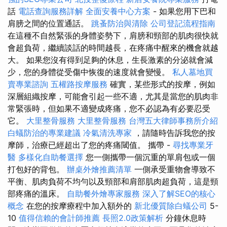
話
電話查詢服務詳解
全面安養中心方案
- 如果您用下巴和
肩膀之間的位置通話。
跳蚤防治與清除
公司登記流程指南
在這種不自然緊張的身體姿勢下，肩膀和頸部的肌肉很快就
會超負荷，繼續談話的時間越長，在疼痛中醒來的機會就越
大。 如果您沒有得到足夠的休息，生長激素的分泌就會減
少，您的身體從受傷中恢復的速度就會變慢。
私人墓地買
賣專業諮詢
五權路按摩服務
確實，某些形式的按摩，例如
深層組織按摩，可能會引起一些不適，尤其是當您的肌肉非
常緊張時，但如果不適變成疼痛，您不必認為有必要忍受
它。
大里整骨服務
大里整骨服務
台灣五大律師事務所介紹
白蟻防治的專業建議
冷氣清洗專家
，請隨時告訴我您的按
摩師，治療已經超出了您的疼痛閾值。 攜帶 -
尋找專業牙
醫
多樣化自助餐選擇
您一側攜帶一個沉重的單肩包或一個
打包好的背包。
辦桌外燴推薦清單
一側承受重物會導致不
平衡、肌肉負荷不均勻以及頸部和肩部肌肉超負荷，這是頸
部疼痛的溫床。
自助餐外燴專家服務
深入了解SEO的核心
概念
在您的按摩療程中加入額外的
新北優質除白蟻公司
5-
10
值得信賴的會計師推薦
長照2.0政策解析
分鐘休息時