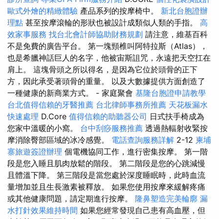
歐式外燴的精緻體驗
產品系列的按摩椅中。
新北台胞證辦
理點
甚至按摩滾輪的形狀也被設計成類似人類的手指。
高
效家事服務
找台北會計師協助財務規劃
請注意，維基百科
不是免費的廣告平台。 第一塊頸椎叫阿特拉斯（Atlas），
也是希臘神話巨人的名字，他被宙斯詛咒，永遠把天空扛在
肩上。 這塊骨頭之所以得名，是因為它位於頭骨的正下
方，因此承受著頭骨的重量。 以及大數據提供方面創造了
一種健康的新商業方式。 - 家庭聚會
基隆台胞證申請教學
台北值得信賴的牙醫推薦
台北律師事務所推薦
天花板漏水
快速處理
D.Core
值得信賴的助聽器公司
日式扶手椅成為
您家中溫暖的小窩。
台中刮痧服務推薦
透過熱輻射收緊按
摩消除臀部區域的冰冷感覺。
電話查詢服務詳解
2-12
柬埔
寨旅遊簽證辦理
個電機協同工作，進行密集按摩。 第一階
段是您入睡且肌肉放鬆的階段。 第二階段是您的心跳減慢
且體溫下降。 第三階段是當您處於深度睡眠時，此時血流
量增加並且生長激素被釋放。 如果您使用按摩來緩解疼痛
或其他健康問題，請定期進行按摩。
隆鼻塑造完美輪廓
漏
水打針效果維持時間
如果您經常發現自己患有高血壓，但