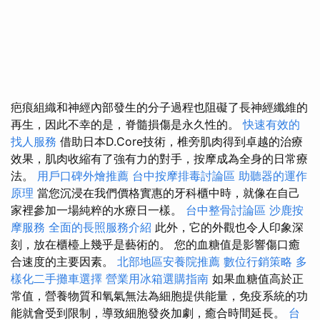
疤痕組織和神經內部發生的分子過程也阻礙了長神經纖維的
再生，因此不幸的是，脊髓損傷是永久性的。
快速有效的
找人服務
借助日本D.Core技術，椎旁肌肉得到卓越的治療
效果，肌肉收縮有了強有力的對手，按摩成為全身的日常療
法。
用戶口碑外燴推薦
台中按摩排毒討論區
助聽器的運作
原理
當您沉浸在我們價格實惠的牙科櫃中時，就像在自己
家裡參加一場純粹的水療日一樣。
台中整骨討論區
沙鹿按
摩服務
全面的長照服務介紹
此外，它的外觀也令人印象深
刻，放在櫃檯上幾乎是藝術的。 您的血糖值是影響傷口癒
合速度的主要因素。
北部地區安養院推薦
數位行銷策略
多
樣化二手攤車選擇
營業用冰箱選購指南
如果血糖值高於正
常值，營養物質和氧氣無法為細胞提供能量，免疫系統的功
能就會受到限制，導致細胞發炎加劇，癒合時間延長。
台