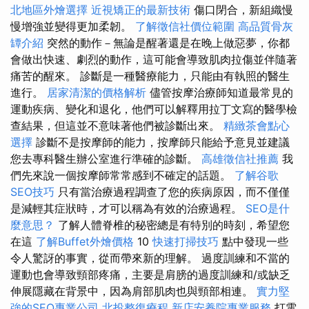
北地區外燴選擇
近視矯正的最新技術
傷口閉合，新組織慢
慢增強並變得更加柔韌。
了解徵信社價位範圍
高品質骨灰
罈介紹
突然的動作－無論是醒著還是在晚上做惡夢，你都
會做出快速、劇烈的動作，這可能會導致肌肉拉傷並伴隨著
痛苦的醒來。 診斷是一種醫療能力，只能由有執照的醫生
進行。
居家清潔的價格解析
儘管按摩治療師知道最常見的
運動疾病、變化和退化，他們可以解釋用拉丁文寫的醫學檢
查結果，但這並不意味著他們被診斷出來。
精緻茶會點心
選擇
診斷不是按摩師的能力，按摩師只能給予意見並建議
您去專科醫生辦公室進行準確的診斷。
高雄徵信社推薦
我
們先來說一個按摩師常常感到不確定的話題。
了解谷歌
SEO技巧
只有當治療過程調查了您的疾病原因，而不僅僅
是減輕其症狀時，才可以稱為有效的治療過程。
SEO是什
麼意思？
了解人體脊椎的秘密總是有特別的時刻，希望您
在這
了解Buffet外燴價格
10
快速打掃技巧
點中發現一些
令人驚訝的事實，從而帶來新的理解。 過度訓練和不當的
運動也會導致頸部疼痛，主要是肩膀的過度訓練和/或缺乏
伸展隱藏在背景中，因為肩部肌肉也與頸部相連。
實力堅
強的SEO專業公司
北投整復療程
新店安養院專業服務
打電