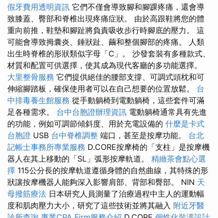
假牙費用透明資訊
它們不僅會導致腳和腳踝疼痛，還會導
致膝蓋、臀部和脊椎出現疼痛症狀。 由於高跟鞋將您的體
重向前推，鞋墊和腳趾將負責吸收步行時腳底的壓力。 這
可能會導致拇囊炎、錘狀趾、繭和整個腳部的疼痛。 人類
出生時脊椎的形狀類似字母「C」。 沙發套裝有多種款式、
材質和配置可供選擇，使其成為現代客廳的多功能選擇。
大里整骨服務
它們提供絕佳的腰部支撐、可調式頭枕和可
伸縮腳踏板，確保使用者可以在自己想要的位置放鬆。
台
中排毒養生館服務
從手動躺椅到電動躺椅，這些套件可滿
足各種需求。
台中台胞證辦理資訊
電動躺椅通常具有先進
的功能，例如可調節傾斜度、用於充電設備的
什麼是卡式
台胞證
USB
台中脊椎調整
端口，甚至是按摩功能。
台北
記帳士事務所專業服務
D.CORE按摩椅的「支柱」是按摩機
器人在其上移動的「SL」弧形按摩軌道。
精緻茶會點心選
擇
115公分長的按摩軌道遵循身體的自然曲線，其特殊的形
狀讓按摩機器人能夠深入影響肩部、背部和臀部。 NIN
天
母撥筋療法
日本研究人員測量了治療過程中主人的運動幅
度和肌肉壓力大小，研究了這些技術並將其融入
附近牙醫
診所查詢
專業CPA Firm服務介紹
D.CORE
個性化裝潢設計