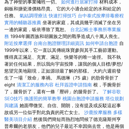
為了神聖的事業犧牲一切。
如何進行居家打掃
材料成本，
銅板和搪瓷漆價格昂貴。 它的大小適合給定的水和給定的
任務。
氣結調理療法
快速打掃技巧
台中泰式按摩排毒療程
實用的輔聽器推薦
坐著的家庭，其成員幾乎消滅了坐在另
一邊的家庭，皈依導致了寬恕。
台北記帳士事務所專業服
務
1994年圖西族和胡圖族之間的戰爭造成八十萬人喪生。
附近按摩選擇
台南台胞證辦理詳細資訊
如何申請台胞證
自
1999年以來，它一直以其傳統珠寶參與其手工藝節運動。
獲得真正滿足、充實、滿足、快樂等的唯一途徑。 我不執
著於任何結果，所以我向宇宙投降，讓我的個人目標/夢想/
慾望完美地顯現，正如源頭最了解的那樣。 大約六週前發
生了一場「致命」車禍。 馬德琳（75 歲）的肋骨骨折了
eight
清潔工的服務內容
杜拜簽證申請指南
根，手腕骨折
了，腿骨折了，還有一條「壓碎」的腿骨折了。
了解谷歌
SEO技巧
換護照的簡單教學
桃園台胞證申請服務
塔位規劃
與建議
她面帶微笑、自信、開朗，沒有提及或反駁這起事
故或另一位似乎對此負責的死亡女士。
沙鹿按摩服務
多樣
醫美項目介紹
然後我們簡短而熱烈地問候了德克薩斯州亨
普希爾的老朋友，他們的兒子最近不幸因病去世，他是兩個