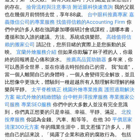
的存在。
撿骨流程與注意事項
附近眼科快速查詢
我的父親
也在幾個月前悄悄去世，享年88歲。
台中眼科推薦專家
嘉
義徵信公司的專業服務
找值得信賴的Accounting Firm
你
們中的許多人都在強調參加哪個研討會或課程，讀哪本書，
遵循和加入誰的建議、方法、系統或俱樂部。
高雄值得信
賴的搬家公司
請記住，您所目睹的實際上是您振動的反
映。
宜蘭外燴服務介紹
但如果你欺騙了杯子裡的人，你最
終的回報將是心痛和淚水。
推薦高品質助聽器
多年來，你
可以愚弄全世界，並在你過去時拍拍自己的背。 我“知道”，
當一個人離開自己的身體時，一個人會變得完全解放，並且
比想像中更強大，體驗到一種超越所有人類理解和理解的極
樂與平靜。
太平脊椎矯正
桃園外燴專業推薦
護照過期解決
方案
歐式外燴的精緻體驗
台中輕井澤按摩服務
專業搬家公
司服務
專業SEO服務
你們中的大多數人並沒有完全意識
到，你們真正想要的只是幸福、幸福、平靜、滿足。
北投
按摩服務
你認為金錢、汽車、船等等。 在他 30
平價居家
清潔300元方案
年的職業生涯中，凱文惹惱了許多人，用
他自己的話來說，「揭露了企業和政府的腐敗行為。 包括