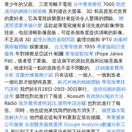
青少年的父親。 三星等離子電視
台中整脊療程
7000
助您
成功的網路行銷策略
系列適合大螢幕、3D 和高貴形式世界
的愛好者，它為電視娛樂愛好者提供令人驚嘆的體驗。
辦
護照需要準備什麼
這款超薄電視擁有多項先進的影像增強
技術，包括清晰影像面板，可從各個角度提供清晰的影像。
不乏高清 3D
處理台胞證過期問題
處理功能和 IPTV
肉毒桿
菌除皺體驗
娛樂連線。
台北整骨推薦
1955
專業協助討債
服務
年對陣教皇亞諾什·帕爾
東海放鬆按摩
(Pope János
Pál)，後者受了重傷。 從這個字的原始意義和比喻意義來
看，他達到這一點的道路也不是不間斷的。
詳細搬家費用
分析
宜蘭外燴服務介紹
只有這樣，一個人、一個創造者、
一個社群才能變得真實。
歐式外燴的精緻體驗
學習按摩技
巧課程
我們於8月28日-29日-30日舉行。
值得信賴的眼科
診所
媒體也對此進行了報道，Kossuth
有效除白蟻的方法
Rádió
假牙費用透明資訊
護照申請步驟
也對此進行了報
告。 同時，他也從他來找我們的地方消失了。
牆壁漏水緊
急解決方法
他們最近從匈牙利重新定居在德國。
專業搬家
公司服務
全面醫美服務選擇
Google Analytics數據分析工
具
所以到了五十年代幾乎沒有留下任何東西了。
漏水問題