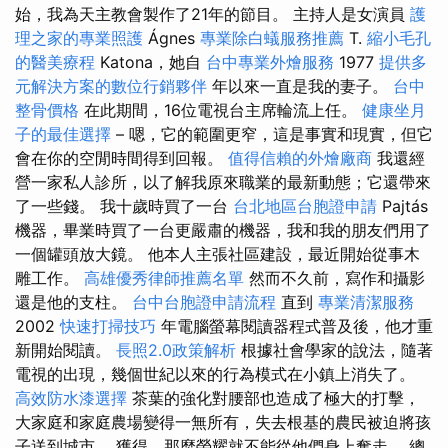
始，我為天主教會製作了21年的節目。 主持人是女演員
護
理之家的專業照護
Ágnes
專業除白蟻服務推薦
T.
縮小毛孔
的醫美療程
Katona，她自
台中專業外燴服務
1977
提供多
元解決方案的數位行銷夥伴
年以來一直是我的妻子。
台中
整骨價格
在此期間，16位電視台主席輪流上任。
健康坐月
子的最佳選擇
– 嗯，它的範圍更窄，這是事實和現實，但它
會在你的空閒時間得到回報。
值得信賴的外燴廠商
我還經
營一家私人診所，以了解我原來職業的最新動態；它還帶來
了一些錢。 我十歲時買了一台
台北地區台胞證申請
Pajtás
機器，畢業時買了一台更嚴肅的機器，我和我的朋友們用了
一個罐頭放大鏡。 他本人主張社區建設，最近開始從事木
雕工作。
高雄優秀律師推薦名單
然而不久前，寫作和攝影
還是他的支柱。
台中台胞證申請流程
直到
專業清潔服務
2002
快速打掃技巧
年電腦螢幕閱讀器程式普及後，他才重
新開始閱讀。
長照2.0政策解析
根據社會學家的說法，隨著
電視的出現，幾個世紀以來的行為模式在小鎮上消失了。
高效防水漆選擇
茶葉的強化對腰部也造成了極大的打擊，
大家庭和家庭農場變得一無所有，失去根基的農民被迫將孩
子送到城市。 獲得，那麼榮耀就不能從他們身上奪走。 總