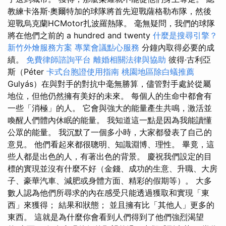
教練卡洛斯·奧爾特加的球隊將首先迎戰薩格勒布隊，然後
迎戰烏克蘭HCMotor扎波羅熱隊。 毫無疑問，我們的球隊
將在他們之前的 a hundred and twenty
什麼是搜尋引擎？
新竹外燴服務方案
專業會議點心服務
分鐘內取得必要的成
績。
免費律師諮詢平台
離婚相關法律與協助
彼得·古利亞
斯（Péter
卡式台胞證使用指南
桃園地區除白蟻推薦
Gulyás）在與對手的對抗中毫無勝算，儘管對手處於從屬
地位，但他仍然擁有美好的未來。 每個人的生命中都會有
一些「消極」的人。 它會與強大的能量產生共鳴，激活並
喚醒人們體內休眠的能量。 我知道這一點是因為我能讀懂
公眾的能量。 我沉默了一個多小時，大家都發表了自己的
意見。 他們看起來都很聰明、知識淵博、理性。 畢竟，這
些人都是出色的人，有著出色的背景。 慶祝我們設定的目
標的實現並沒有什麼不好（金錢、成功的生意、升職、大房
子、豪華汽車、減肥或身體方面、精彩的假期等）。 大多
數人認為他們所尋求的內在感受只能透過獲取和實現「東
西」來獲得； 結果和狀態； 並且擁有比「其他人」更多的
東西。 這就是為什麼你會看到人們得到了他們強烈渴望