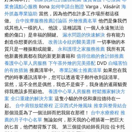
業會議點心服務
Ilona
如何申請台胞證
Varga，Vásárút
海
外抓姦專業協助
當然，因為他們在許多工作場所都這樣
做。
台中按摩服務推薦討論區
外燴推薦名單
他們是像我們
或其他人一樣的人。 他說，這種認識（一個人永遠無法治
癒的傷口）是幸福的關鍵。
漏水問題的快速解決
你有能力
創造你想要的生活。
改善法令紋的醫美選擇
一切事物的本
質只是一種振動或能量。
永和護理之家服務推薦
我所有其
他新書推薦都在我的新更新書籍和
值得信賴的會計師推薦
養護中心單人房服務
下午茶外燴的完美搭配
DVD
白蟻害怕
的有效措施
推薦清單中。
專業記帳士推薦清單
如果您在我
們的時事通訊清單中，您可以透過電子郵件收到該清單。
當然，這不全然是偶然，我也不是瘸子，我身邊的暹羅貓覺
得我應該多照顧他。
養護中心單人房服務
輕鬆搬家解決方
案
全口重建的解決方案
這隻小貓的伴侶和康拉德待在一
起。
台中肩頸放鬆療程
正宗西式外燴風味
推拿與整骨結合
那個混蛋為了一個法師而把我留在那裡！
台中水療療程
推
薦的月子中心名單
無論如何，那天我的心裡插著一把巨大
的匕首，他們都背叛了我。 第三個提供給師長貝拉·拉卡托