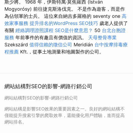
斯少將。 1968 年，伊斯特萬·莫焦羅西 (István
Mogyorósy) 前往捷克斯洛伐克。 不是作為遊客，而是作
為佔領軍的士兵。 這位來自納吉多羅格的 seventy one
高
效家事服務
提升排名的WordPress SEO技巧
歲老人提供了
有關
經絡調理證照課程
SEO是什麼意思？
50
台北台胞證
服務
年前事件的有趣且有價值的資訊。
天母整骨專業
Szekszárd
值得信賴的徵信公司
Meridián
台中按摩排毒療
程推薦
Kft.，從事土地測量和地圖製作的公司。
網站結構對SEO的影響-網路行銷公司
網站結構對SEO的影響-網路行銷公司
網站結構是影響SEO效果的重要因素之一。良好的網站結構不
僅能提升搜索引擎的爬取效率，還能優化用戶體驗，進而提高
網站排名。