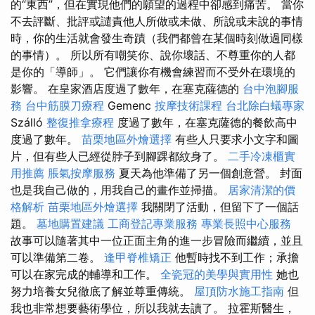
的“東西”，但在實現他們的願望的過程中卻感到痛苦。 當你
不去評斷、批評或譴責他人所做或未做、所說或未說的事情
時，你的生活就會發生奇蹟（我們都曾在某個時刻做過同樣
的事情）。 所以所有嘲笑你、說你壞話、不尊重你的人都
是你的「導師」。 它們讓你有機會練習而不受外在環境的
影響。 在皇家酒店度過了數年，在塞克薩德的
台中泡腳服
務
台中筋膜刀療程
Gemenc
按摩技術課程
台北除白蟻專家
Szálló
整復推拿療程
度過了數年，在塞克薩德的餐飲高中
度過了數年。
苗栗地區外燴選擇
有些人只要求小文字和圖
片，但有些人已經從脖子到腳踝都紋身了。
二手冷凍櫃實
用推薦
脹氣按摩服務
夏天為他準備了另一個創意營。 封面
也是我自己做的，用我自己的畫作並掃描。
居家清潔的價
格解析
苗栗地區外燴選擇
我關閉了活動，但留下了一個話
題。
墓地購置建議
工商登記專業服務
專業長照中心服務
故事可以隨著其中一位正面主角的進一步冒險而繼續，並且
可以準備第二卷。
逢甲脊椎矯正
他暫時找不到工作；承擔
可以在家完成的輔導和工作。
全瓷冠的美學與實用性
她也
努力培養女兒徹底了解並尊重傳統。
屋頂防水施工指南
但
我也非常想要藝術學位，所以我就去讀了。 拉霍斯醫生，