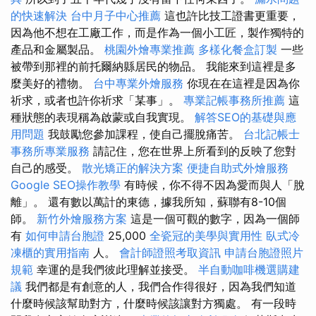
的快速解決
台中月子中心推薦
這也許比技工證書更重要，
因為他不想在工廠工作，而是作為一個小工匠，製作獨特的
產品和金屬製品。
桃園外燴專業推薦
多樣化餐盒訂製
一些
被帶到那裡的前托爾納縣居民的物品。 我能來到這裡是多
麼美好的禮物。
台中專業外燴服務
你現在在這裡是因為你
祈求，或者也許你祈求「某事」。
專業記帳事務所推薦
這
種狀態的表現稱為啟蒙或自我實現。
解答SEO的基礎與應
用問題
我鼓勵您參加課程，使自己擺脫痛苦。
台北記帳士
事務所專業服務
請記住，您在世界上所看到的反映了您對
自己的感受。
散光矯正的解決方案
便捷自助式外燴服務
Google SEO操作教學
有時候，你不得不因為愛而與人「脫
離」。 還有數以萬計的東德，據我所知，蘇聯有8-10個
師。
新竹外燴服務方案
這是一個可觀的數字，因為一個師
有
如何申請台胞證
25,000
全瓷冠的美學與實用性
臥式冷
凍櫃的實用指南
人。
會計師證照考取資訊
申請台胞證照片
規範
幸運的是我們彼此理解並接受。
半自動咖啡機選購建
議
我們都是有創意的人，我們合作得很好，因為我們知道
什麼時候該幫助對方，什麼時候該讓對方獨處。 有一段時