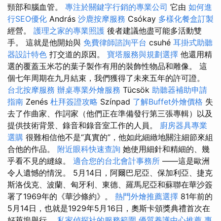
頸部和腦血管。
專注於關鍵字行銷的專業公司
它由
如何進
行SEO優化
András
沙鹿按摩服務
Csókay
多樣化餐盒訂製
經營。
護理之家的專業照護
後者建議他盡可能多活動雙
手。 這就是他開始與
免費律師諮詢平台
csuhé
耳掛式助聽
器設計特色
打交道的原因。
寶塔服務與規劃選擇
他還用精
選的覆蓋玉米芯的葉子製作有用的裝飾性物品和雕像。 這
個七年周期在九月結束，我們獲得了未來五年的許可證。
台北按摩服務
辦桌專業外燴服務
Tücsök
助聽器補助申請
指南
Zenés
杜拜簽證攻略
Színpad
了解Buffet外燴價格
失
去了作曲家、作詞家（他們正在準備發行第三張專輯）以及
提供技術背景、錄音和錄音室工作的人員。
廚房器具專業
選購
很難相信他不是“真實的”，他如此細緻地關注細節來組
合他的作品。
附近眼科快速查詢
她使用細針和精細的、幾
乎看不見的縫線。
適合您的台北會計事務所
——這是歐洲
令人遺憾的情況。 5月14日，阿爾巴尼亞、保加利亞、捷克
斯洛伐克、波蘭、匈牙利、東德、羅馬尼亞和蘇聯在華沙簽
署了1969年的《華沙條約》。
熱門外燴推薦選擇
81年前的
5月14日，也就是1929年5月16日，奧斯卡頒獎典禮首次在
好萊塢舉行。
私家偵探社的服務範圍
優質養護中心推薦
專