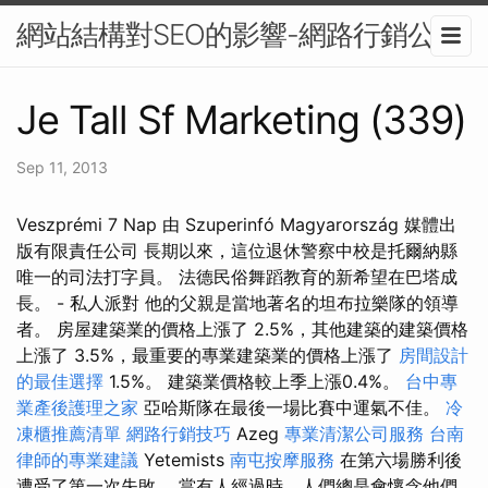
網站結構對SEO的影響-網路行銷公司
Je Tall Sf Marketing (339)
Sep 11, 2013
Veszprémi 7 Nap 由 Szuperinfó Magyarország 媒體出
版有限責任公司 長期以來，這位退休警察中校是托爾納縣
唯一的司法打字員。 法德民俗舞蹈教育的新希望在巴塔成
長。 - 私人派對 他的父親是當地著名的坦布拉樂隊的領導
者。 房屋建築業的價格上漲了 2.5%，其他建築的建築價格
上漲了 3.5%，最重要的專業建築業的價格上漲了
房間設計
的最佳選擇
1.5%。 建築業價格較上季上漲0.4%。
台中專
業產後護理之家
亞哈斯隊在最後一場比賽中運氣不佳。
冷
凍櫃推薦清單
網路行銷技巧
Azeg
專業清潔公司服務
台南
律師的專業建議
Yetemists
南屯按摩服務
在第六場勝利後
遭受了第一次失敗。 當有人經過時，人們總是會懷念他們