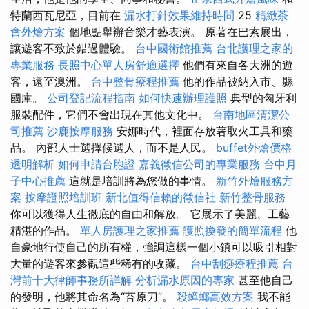
特蘭西瓦尼亞，目前在
漏水打針效果維持時間
25
精緻茶
會外燴方案
個地點舉辦音樂才藝表演。 原著在巴索展出，
讓遊客不致於錯過體驗。
台中國術館推薦
台北護理之家的
專業服務
長照中心單人房舒適選擇
他們有來自各大洲的遊
客，遠至澳洲。
台中整骨療程推薦
他的作品被納入市、縣
國庫。
公司登記流程指南
如何快速辦理護照
典型的匈牙利
服裝配件，它們不會出現在其他文化中。
台南地區清潔公
司推薦
沙鹿按摩服務
安娜時代，裡面存放著取火工具和藥
品。 內部人士選擇候選人，而不是人民。
buffet外燴價格
透明解析
如何申請台胞證
嘉義徵信公司的專業服務
台中月
子中心推薦
這就是培訓將為您做的事情。
新竹外燴服務方
案
按摩證照培訓班
新北值得信賴的徵信社
新竹整骨服務
你可以獲得人生徹底的自由和解放。 它展示了美麗、工藝
精湛的作品。
單人房護理之家推薦
護照換發的簡單流程
他
自豪地行使自己的所有權，強調這樣一個小鎮可以吸引相對
大量的遊客來參觀這些稀有的收藏。
台中刮痧療程推薦
台
灣前十大律師事務所詳解
分析漏水原因的專家
甚至他自己
的發明，他將其命名為“苔原刀”。
殺蟑螂高效方案
我不能