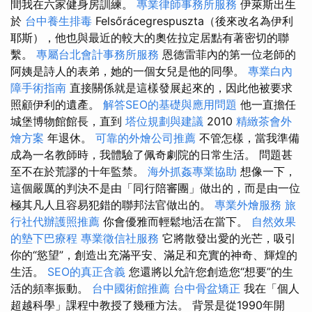
間我在六家健身房訓練。
專業律師事務所服務
伊萊斯出生
於
台中養生排毒
Felsőrácegrespuszta（後來改名為伊利
耶斯），他也與最近的較大的奧佐拉定居點有著密切的聯
繫。
專屬台北會計事務所服務
恩德雷菲內的第一位老師的
阿姨是詩人的表弟，她的一個女兒是他的同學。
專業白內
障手術指南
直接關係就是這樣發展起來的，因此他被要求
照顧伊利的遺產。
解答SEO的基礎與應用問題
他一直擔任
城堡博物館館長，直到
塔位規劃與建議
2010
精緻茶會外
燴方案
年退休。
可靠的外燴公司推薦
不管怎樣，當我準備
成為一名教師時，我體驗了佩奇劇院的日常生活。 問題甚
至不在於荒謬的十年監禁。
海外抓姦專業協助
想像一下，
這個嚴厲的判決不是由「同行陪審團」做出的，而是由一位
極其凡人且容易犯錯的聯邦法官做出的。
專業外燴服務
旅
行社代辦護照推薦
你會優雅而輕鬆地活在當下。
自然效果
的墊下巴療程
專業徵信社服務
它將散發出愛的光芒，吸引
你的“慾望”，創造出充滿平安、滿足和充實的神奇、輝煌的
生活。
SEO的真正含義
您還將以允許您創造您“想要”的生
活的頻率振動。
台中國術館推薦
台中骨盆矯正
我在「個人
超越科學」課程中教授了幾種方法。 背景是從1990年開