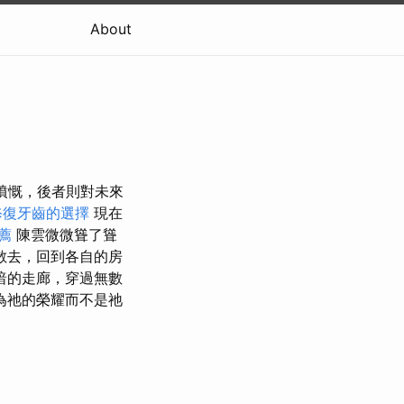
About
制深感憤慨，後者則對未來
修復牙齒的選擇
現在
薦
陳雲微微聳了聳
散去，回到各自的房
暗的走廊，穿過無數
為祂的榮耀而不是祂