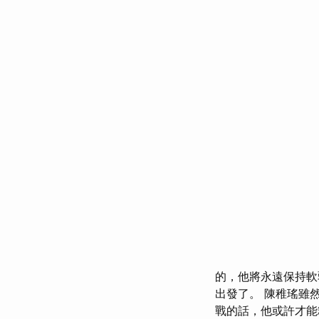
的，他將永遠保持軟
出發了。 陳稚瑤雖
戰的話，他或許才能