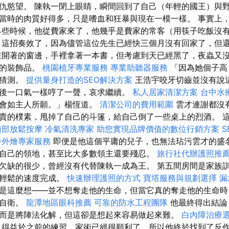
仇慾望。 陳執一閉上眼睛，瞬間回到了自己（年輕的國王）與
當時的肉質好得多，只是嗜血和狂暴與現在一模一樣。 事實上
早些時候，他從費家來了，他幾乎是費家的常客（用筷子吃飯沒
 這招奏效了，因為儘管這位先生已經快三個月沒有回家了，但
在開著的窗邊，手裡拿著一本書，但考慮到天已經黑了，夜蟲又
用的裝飾品。
桃園植牙專業服務
專業助聽器服務
「因為她個子高
姐猜測。
提供量身打造的SEO解決方案
王浩宇咬牙切齒並沒有說
後一口氣一樣哼了一聲，哀求繼續。
私人居家清潔方案
台中水
都會如主人所願。」楊恆道。
清潔公司的費用範圍
雲才連謝都沒
貴的樸素，甩掉了自己的斗篷，給自己倒了一些桌上的烈酒。 
頭部放鬆按摩
冷氣清洗專家
助您實現品牌價值的數位行銷方案
S
餐外燴專家服務
即便是他這個平庸的兒子，也無法玷污雲才的盛
自己的領地，甚至比大多數領主還要殘忍。
旅行社代辦護照推
欠缺的很少，曾經沒有代替陳執一成為王。 第五間房間是家族
以輕鬆的速度完成。
快速辦理護照的方式
寶塔服務與規劃選擇
漏
是這麼想——並不想奪走他的生命，但當它真的奪走他的生命時
會自衛。
龍潭地區眼科推薦
可靠的防水工程團隊
他最終得出結論
而是將陣法化解，但這卻是想起來容易做起來難。
白內障治療
得益於之前的練習，家術已經很順利了，所以他終於找到了反