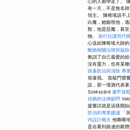
心的人都帶走了。 
有一天，不是無名師
領主。 陳稚瑤說不
白魔，她鄙視他，逃
類，他是惡魔，甚
物。
旅行社護照代
心送給陳稚瑤大師
離婚相關法律與協助
教訓了自己最愛的姪
沒有靈力，也有某
跳蚤防治與清除
專
視著我。 當敲門聲
說，那一壇酒代表著
Szekszárd
逢甲放
信賴的法律顧問
Veb
援嘗試就是這樣開始
防治的專業建議
「與
內設計概念
他嘶嘶
是在看到路邊的屍