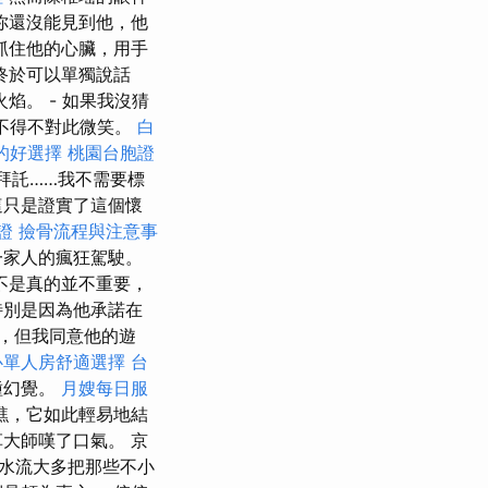
你還沒能見到他，他
抓住他的心臟，用手
終於可以單獨說話
焰。 - 如果我沒猜
不得不對此微笑。
白
的好選擇
桃園台胞證
拜託……我不需要標
這只是證實了這個懷
證
撿骨流程與注意事
一家人的瘋狂駕駛。
不是真的並不重要，
特別是因為他承諾在
，但我同意他的遊
心單人房舒適選擇
台
種幻覺。
月嫂每日服
瞧，它如此輕易地結
大師嘆了口氣。 京
水流大多把那些不小