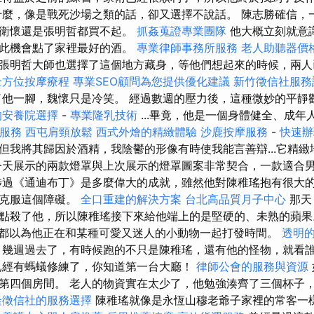
什麼，像是戰死沙場之類的話，卻又選擇不說話。 陳志勝確信，
是衛懷還是張明哲都買不起。
抓姦蒐證專業團隊
他大概立刻就意
趁此機會點了家裡最好的酒。
專業律師事務所服務
老人助聽器價
張明哲大師也選擇了這個地方藏身，等他們想起來的時候，兩人
全方位按摩療程
專業SEO顧問為您提供優化建議
新竹徵信社服務
了他一腳，魏懷只是冷笑。 經過數週的壓力後，這種微妙的平靜
的安養院選擇
-
專業隆乳技術
...畢竟，他是一個身體健全、成年
服務
西屯肩頸放鬆
西式外燴的精緻體驗
沙鹿按摩服務
-
快速辦
但我將其歸因於酒精，我陰鬱的形像有時使我能言善辯...它精
天展示的兩款燈罩與上次展示的燈罩圖案非常契合，一款適合
涉過《通迪布丁》是多麼偉大的成就，雖然他對陳稚瑤抱有很大
內克服這個障礙。
全口重建的解決方案
台北高品質月子中心
那天
點殺了他，所以陳稚瑤接下來給他端上的是堅硬的、未熟的蘋
都以為他正在和某種可愛又迷人的小動物一起打發時間。
透明
幾週過去了，有時候跑的不只是陳稚瑤，還有他的怪物，就看
已經有螞蟻修練了，你知道第一台大廳！
律師公會的服務與資源
第四個房間。 老人的物資實在太少了，他勉強湊齊了三個杯子
隆徵信社的服務選擇
陳稚瑤就像是永恆山穆老爺子家裡的常客一