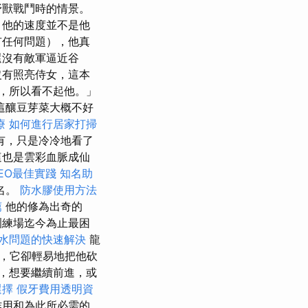
野獸戰鬥時的情景。
，他的速度並不是他
有任何問題），他真
還沒有敵軍逼近谷
沒有照亮侍女，這本
，所以看不起他。」
這釀豆芽菜大概不好
療
如何進行居家打掃
有，只是冷冷地看了
這也是雲彩血脈成仙
EO最佳實踐
知名助
名。
防水膠使用方法
薦
他的修為出奇的
訓練場迄今為止最困
水問題的快速解決
龍
，它卻輕易地把他砍
，想要繼續前進，或
選擇
假牙費用透明資
作用和為此所必需的