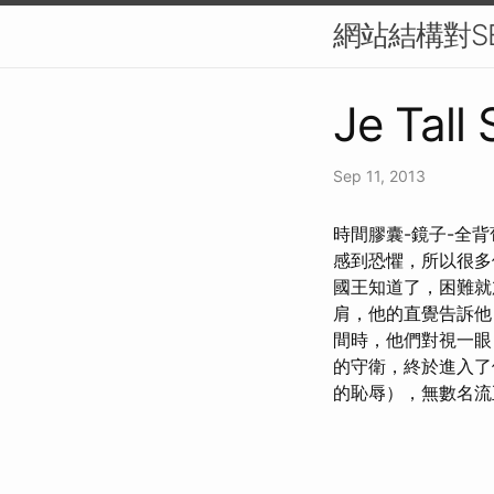
網站結構對S
Je Tall
Sep 11, 2013
時間膠囊-鏡子-全背葡萄
感到恐懼，所以很多
國王知道了，困難
肩，他的直覺告訴他
間時，他們對視一眼
的守衛，終於進入
的恥辱），無數名流