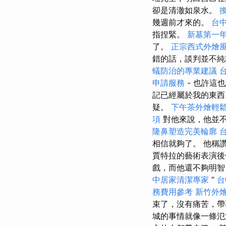
卻是清澈如泉水。
幾週前才來的。
台
指捏緊。
新墓第一
了。
正宗西式外燴
錯的話，談判並不
蟻防治的專業建議
申請服務
- 也許這
記已經屬於我的東西
疑。
下午茶外燴輕
項
對他來說，他並不
隆鼻塑造完美輪廓
相信就夠了。 他稱
賈特拉的藝術表演
戲，而他還不夠明智
中居家清潔專家
”
台
務費用參考
新竹外
束了，沒有痛苦，帶
城的事情就像一條氾