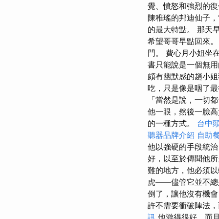
覺、憤怒和強烈的復
陳稚瑤的邦迪仙子，
的最大特點。 那天
希望哥哥早點回來。
門。 費心月小姐坐
書只能說是一個無
頗有幽默感的趙小
吃，只是像是咽了最
「當然是說，一切
他一眼，然後一臉高
的一種方式。
台中
聽器品牌介紹
自助
他以強硬的手段統治
好，以至於傳聞他所
難的地方，他必須
虎——儘管它並不總
倒了，讓他沒有機
許不需要衝破陣法，
訊
他游得很好，而且