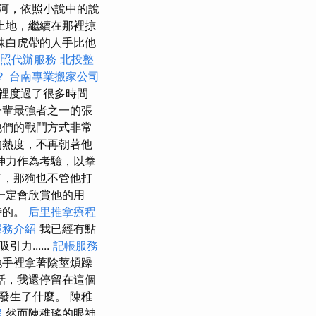
河，依照小說中的說
土地，繼續在那裡掠
陳白虎帶的人手比他
照代辦服務
北投整
？
台南專業搬家公司
裡度過了很多時間
一輩最強者之一的張
他們的戰鬥方式非常
的熱度，不再朝著他
神力作為考驗，以拳
了，那狗也不管他打
一定會欣賞他的用
時的。
后里推拿療程
服務介紹
我已經有點
......
記帳服務
她手裡拿著陰莖煩躁
話，我還停留在這個
發生了什麼。 陳稚
程
然而陳稚瑤的眼神