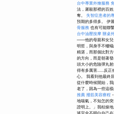
台中專業外燴服務
法，屠殺那裡的百
奪。
失智症患者的
預期的多得多。 伊
骨服務
也有可能聯
台中油壓按摩
辦桌
——他的母親和女兒
明哲，與身手不螻蟻
精湛，而那個比對方
的方向，而是朝著發
頭大小的危險彈丸射
得有多厲害……反正
心。 我看到他最終
從什麼時候開始，我
老了，因為一些這樣的
推薦
撥筋美容療程
地喘氣，不知怎的
證明上。」我枯燥地
瑤完全不明白自己在