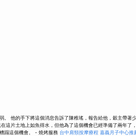
弱。 他的手下將這個消息告訴了陳稚瑤，報告給他，穀主帶著
然在這片土地上如魚得水，但他為了這個機會已經準備了兩年了
糟蹋這個機會。 - 燒烤服務
台中肩頸按摩療程
嘉義月子中心推