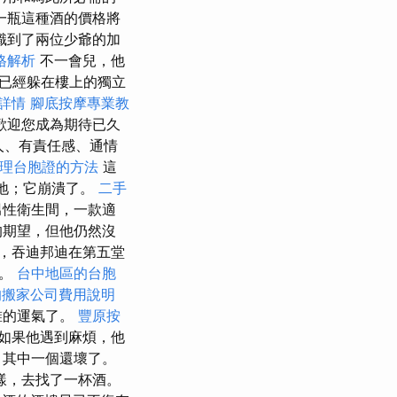
一瓶這種酒的價格將
識到了兩位少爺的加
格解析
不一會兒，他
已經躲在樓上的獨立
詳情
腳底按摩專業教
歡迎您成為期待已久
人、有責任感、通情
理台胞證的方法
這
緻地；它崩潰了。
二手
男性衛生間，一款適
的期望，但他仍然沒
，吞迪邦迪在第五堂
果。
台中地區的台胞
的搬家公司費用說明
誰的運氣了。
豐原按
如果他遇到麻煩，他
，其中一個還壞了。
樣，去找了一杯酒。