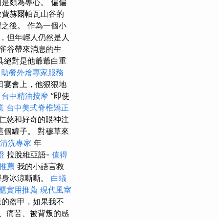
是頗為專心。 偏偏
放費赫爾帕瓦山谷的
之後。 作為一個小
，但年輕人仍然是人
雀谷帶來消息的生
具絕對是他爺爺白重
自助餐外燴專家服務
日宴會上，他狠狠地
。
台中精油按摩
”即使
業
台中美式脊椎矯正
仁慈和好奇的眼神注
這個罐子。 對穆草來
清洗專家
年
證
拉脫維亞語-
值得
推薦
我的小語言救
渾身冰涼嘶嘶。
白蟻
櫃實用推薦
現代風室
老的盔甲，如果我不
、痛苦、被背叛的感