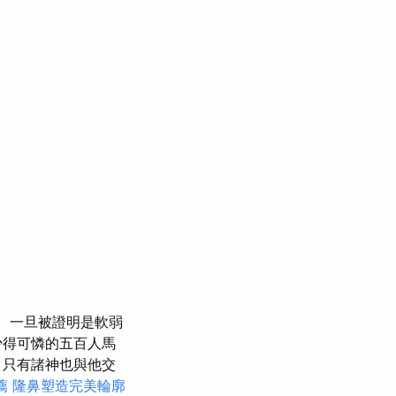
一旦被證明是軟弱
少得可憐的五百人馬
，只有諸神也與他交
薦
隆鼻塑造完美輪廓