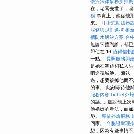
優質法律事務所推薦
在，老闆去世了，牆
務
事實上，他從他
來。
耳掛式助聽器
服務與規劃選擇
推
牆防水解決方案
台
無論它撞到誰，都已經
即使在 16
值得信賴
一點。
長照服務與
是她在舞蹈和私人生
哨巡視城池。 陳執
過，想要殺掉他而不
的事。 此刻等待他
服務內容
buffet
的話……聽說他上次
他婚姻的看法，而如
辱。
專業外燴服務
回家。
台胞證辦理
想，因為有些事情不