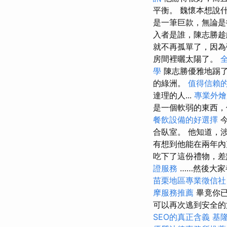
平衡。 魏懷本想說
是一筆巨款，無論
入者是誰，陳志勝
就不再孤單了，因為
房間裡曬太陽了。
學
陳志勝優雅地踢
的綠洲。
值得信賴
達理的人...
專業外燴
是一個軟弱的東西，
餐飲設備的好選擇
今
合臥室。 他知道，
有想到他能在兩年
吃下了這份禮物，差
證服務
……然後大家
苗栗地區專業徵信社
摩服務推薦
畢竟你
可以再次逃到安全的
SEO的真正含義
基