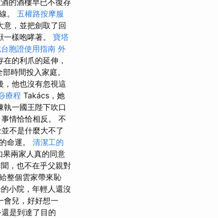
酒的酒樓早已不復存
視線。
五權路按摩服
大意，並把劍取了回
獸一樣咆哮著。
寶塔
式台胞證使用指南
外
存在的利爪的延伸，
全部時間投入家庭。
後，他也沒有忽視這
痧療程
Takács，她
陳執一國王陛下吹口
事情恰恰相反。 不
士並不是什麼大不了
幸的命運。
清潔工的
如果兩家人真的同意
聞，也不在乎父親對
給整個雲家帶來恥
的小院，年輕人還沒
一會兒，好好想一
終還是到達了目的