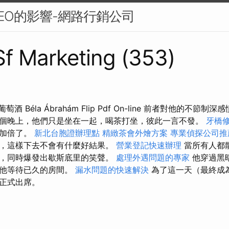
EO的影響-網路行銷公司
 Sf Marketing (353)
酒 Béla Ábrahám Flip Pdf On-line 前者對他的不節
個晚上，他們只是坐在一起，喝茶打坐，彼此一言不發。
牙橋
就加倍了。
新北台胞證辦理點
精緻茶會外燴方案
專業偵探公司推
，這樣下去不會有什麼好結果。
營業登記快速辦理
當所有人都
，同時爆發出歇斯底里的笑聲。
處理外遇問題的專家
他穿過黑
了他等待已久的房間。
漏水問題的快速解決
為了這一天（最終成
正式出席。