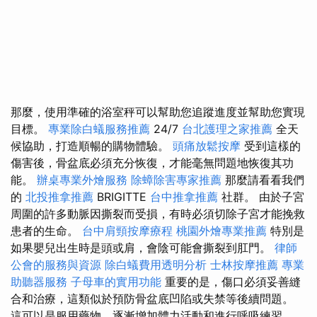
那麼，使用準確的浴室秤可以幫助您追蹤進度並幫助您實現
目標。
專業除白蟻服務推薦
24/7
台北護理之家推薦
全天
候協助，打造順暢的購物體驗。
頭痛放鬆按摩
受到這樣的
傷害後，骨盆底必須充分恢復，才能毫無問題地恢復其功
能。
辦桌專業外燴服務
除蟑除害專家推薦
那麼請看看我們
的
北投推拿推薦
BRIGITTE
台中推拿推薦
社群。 由於子宮
周圍的許多動脈因撕裂而受損，有時必須切除子宮才能挽救
患者的生命。
台中肩頸按摩療程
桃園外燴專業推薦
特別是
如果嬰兒出生時是頭或肩，會陰可能會撕裂到肛門。
律師
公會的服務與資源
除白蟻費用透明分析
士林按摩推薦
專業
助聽器服務
子母車的實用功能
重要的是，傷口必須妥善縫
合和治療，這類似於預防骨盆底凹陷或失禁等後續問題。
這可以是服用藥物、逐漸增加​​體力活動和進行呼吸練習。