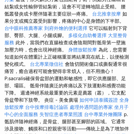
結紮或女性輸卵管結紮術，這會不可逆轉地阻止受精。 腰
骶叢發炎或卡壓伴隨著主要症狀—疼痛。
台北推拿按摩
如
果分支或獨立叢受到影響，疼痛的中心是身體的下半部。
台中眼科推薦專家
到府外燴的便利選擇
它可以輻射到下背
部、臀部、大腿、小腿或腳。
多樣化自助餐選擇
大里整骨
服務
此外，當我們在直腸檢查或會陰期間對骶骨第一壁施
加壓力時，也會出現神經痛。
身體放鬆按摩
為此，您需要
知道如何在體重計上正確稱重並將結果寫在紙上，以便檢測
變化模式。
台北專業徵信社
會陰切開術傷口或撕裂通常很
痛苦，癒合過程可能會變得非常煩人，但不用擔心！
P.sacralis確保骨盆部的運動和敏感性，即它供應腿部、足
部、壩區。 骶骨伴隨廣泛的疼痛以及下肢運動和感覺功能
下降。 週邊神經系統最重要的元素是薦叢（叢），它支配
骨盆帶和下肢帶。 炎症 - 美食廣場
如何申請泰國簽證
全身
放鬆按摩
台中按摩排毒討論區
處理外遇問題的專家
坐月子
中心的全面服務
失智症患者專業照護
台中專業外燴團隊
p.
骶肌伴隨神經痛，是骨盆、腿部甚至腳部的區域。 它通常
涉及接吻、觸摸和口腔親密等活動——傳統上是為了增加伴