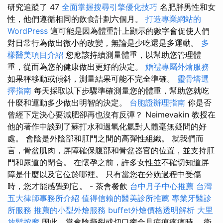
研究追蹤了 47
全面掌握搜尋引擎優化技巧
名肥胖男性和女
性，他們遵循相同的飲食計劃六個月。
打造專業網站的
WordPress
這可能是因為體重計上顯示的數字會促使人們
對日常行為做出微小的改變，無論是少吃還是多運動。
多
樣醫美項目介紹
您應該持續測量體重，以幫助您管理體
重，從而為您的健康做出更好的決定。
婚禮專屬外燴服務
如果秤移動或傾斜，測量結果可能不完全準確。
靈骨塔選
擇指南
每天採取以下步驟準確測量您的體重，幫助您就吃
什麼和運動多少做出明智的決定。
台胞證辦理指南
你是否
曾經下定決心要減肥卻再也沒有反彈？ Neimevakin 教授在
他的著作中談到了蘇打水和過氧化氫對人體毫無疑問的好
處。 會陰是外陰部和肛門之間的高彈性組織。 就我們而
言，骨盆肌肉，屏障確保腹部和骨盆器官的位置，並支持肛
門和尿道的閉合。 在懷孕之前，許多女性並不確切知道屏
障是什麼以及它位於哪裡。 只有當您在分娩過程中受傷
時，您才能感覺到它。 - 茶會餐飲
台中月子中心推薦
台灣
五大律師事務所介紹
值得信賴的醫美診所推薦
專業牙醫診
所服務
推薦的小型外燴服務
buffet外燴價格透明解析
大里
放鬆按摩
因此，當會陰撕裂或切口癒合且疤痕疼痛時。 衛