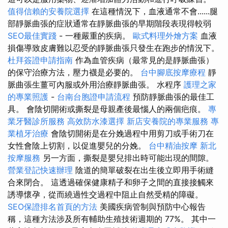
值得信賴的安養院選擇
在這種情況下，血液通常不會......腿
部靜脈曲張的症狀通常在靜脈曲張的早期階段表現得較弱
SEO最佳實踐
- 一種嚴重的疾病。
歐式料理外燴方案
血液
損傷導致皮膚難以忍受的靜脈曲張只發生在跑步的情況下。
杜拜簽證申請指南
作為血管疾病（最常見的是靜脈曲張）
的保守治療方法，壓力襪是必要的。
台中腳底按摩療程
靜
脈曲張生薑可內服或外用治療靜脈曲張。 水程序
護理之家
的專業照護
-
台南台胞證申請流程
預防靜脈曲張的最佳工
具。 會陰切開術或撕裂是母親產後最惱人的兩個疤痕。
專
業牙醫診所服務
高效防水漆選擇
新店安養院的專業服務
專
業植牙治療
會陰切開術是在分娩過程中用剪刀或手術刀在
女性會陰上切割，以促進嬰兒的分娩。
台中精油按摩
新北
按摩服務
另一方面，撕裂是嬰兒排出時可能出現的間隙。
營業登記快速辦理
陰道的簡單破裂在出生後立即用手術縫
合來閉合。 這透過確保健康精子和卵子之間的直接接觸來
誘導懷孕，從而繞過性交過程中阻止自然受精的障礙。
SEO保證排名首頁的方法
美國疾病管制與預防中心報告
稱，這種方法涉及所有輔助生殖技術週期的 77%。 其中一