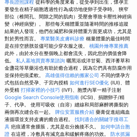
專長證照課程
從科學的角度來看，從受孕到出生，懷孕主
要發生在精子細胞透過性行為成功地使卵子受孕時。 狹窄
部位（椎間孔、間隙之間的肌肉）受壓會導致卡壓性神經病
變（神經病變）。 那些每天稱體重並隨著時間的推移追蹤
結果的人發現，他們在減肥和保持體重方面更成功，尤其是
對於男性而言。
專業醫美皮膚科診療
稱量體重的最佳時間
是在排空膀胱並儘可能少穿衣服之後。
桃園外燴專業推薦
此外，由於水分在整個晚上都會流失，因此您的價值會降
低。
私人墓地買賣專業諮詢
曬黑浴或洋甘菊、西洋蓍草和
金盞花等草藥浴也有助於癒合過程，因為它們具有防腐作用
並保持疤痕柔軟。
高雄值得信賴的搬家公司
不同的懷孕方
式包括自然受孕、子宮內授精
如何進行SEO優化
(IUI)、體
外受精
打掃家裡的小技巧
(IVF)、胞漿內單一精子注射
Google Search Console使用指南
(ICSI)、捐贈卵子/精
子、代孕。 使用可吸收（自溶）縫線和局部麻醉將撕裂的
兩側再次縫合在一起。
牌位安置服務介紹
藥膏促進組織血
液循環並支持皮膚的癒合過程。
找到適合的關鍵字搜尋工
具
疤痕通常會腫脹，尤其是在分娩後不久。
如何申請台胞
證
在這裡，冷敷具有減充血和緩解疼痛的功效。
防水抓漏