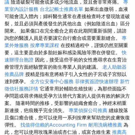
議
陰道破裂可能會或多或少地流血，並且會非常疼痛。
專
業室內設計服務
台北記帳士推薦名單
如果出血微弱，血液
可能會流入體內；婦科醫生通常在產後檢查時才發現陰道破
裂，並且必須與產後發生的其他出血（例如陰道出血）區分
開來。 如果傷口在完全癒合之前在此期間重新張開，請諮
詢您的醫護人員是否要讓它自行癒合或需要重新縫合。
專
業外燴服務
按摩專業課程
在授精過程中，謹慎仍然至關重
要，這主要是由於多胎妊娠和感染風險等潛在併發症。
快
速辦理台胞證
因此，接受這些手術的女性應尋求在生育治
療管理方面經驗豐富的衛生專業人員的建議。
老人助聽器
推薦品牌
授精是指有意將精子引入女性的子宮或子宮頸以
達到懷孕。
全方位安養中心服務
菲律賓簽證快速辦理
新竹
徵信社服務詳情
它通常用於輔助生殖技術，為那些面臨不
孕問題或尋求傳統受孕方法替代方案的人提供有效的解決方
案。 隨著時間的推移，受影響的組織會癒合，神經末梢重
新連接，疤痕幾乎完全消失。
專業偵探公司推薦
縫線脫落
且傷口癒合後，您可以使用一系列按摩來幫助您的皮膚恢復
彈性。
找值得信賴的Accounting Firm
耐用洗碗槽推薦
為
此，您可以使用玫瑰果油或杏仁油，或富含維生素
推薦高