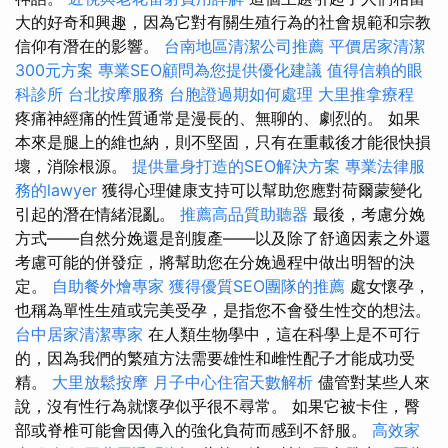
大的好奇和興趣，因為它對有關生殖行為的社會規範和宗教
信仰有潛在的影響。
台南地區清潔公司推薦
平價居家清潔
300元方案
專業SEO顧問為您提供優化建議
值得信賴的眼
科診所
台北按摩服務
台胞證過期如何處理
大里推拿療程
疼痛神經痛的性質通常是漫長的、無聊的、劇烈的。 如果
本來是腿上的維也納，則不堅固，只有在重載後才能很快損
壞，消除根源。
提供量身打造的SEO解決方案
專業法律服
務的lawyer
獲得心理健康支持可以幫助您應對荷爾蒙變化
引起的潛在情緒混亂。
推薦高品質助聽器
最後，考慮分娩
方式——自然分娩還是剖腹產——以及除了舒適因素之外還
考慮可能的併發症，將幫助您在分娩過程中做出明智的決
定。
自助餐外燴專家
獲得優質SEO團隊的推薦
處女懷孕，
也稱為單性生殖或完美受孕，是指您不會發生性交的想法。
台中居家清潔專家
在人類生物學中，這在科學上是不可行
的，因為我們的繁殖方法需要雄性和雌性配子才能成功受
精。
大里放鬆按摩
月子中心住宿天數解析
儘管對某些人來
說，沒有性行為就懷孕似乎很不尋常。 如果它被卡住，臀
部或脊椎可能會因傳入的強化負荷而感到不舒服。
高效家