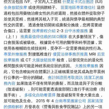
些方法包括 IVF、子宮內人工授精
什麼是卡式台胞證
(IUI)
全身放鬆按摩
或使用捐贈精子。
苗栗地區專業徵信社
這些
過程包括用藥物治療女性的月經週期，然後在體外提取卵子
並使其受精，然後將其植入子宮，繞過與懷孕最相關的典型
性交的需要。 透過會陰切開術或撕裂分娩後，您將需要縫
合傷口，這需要
按摩療程介紹
2-3
台中水療服務
週
（上！）
推薦最值得信賴的SEO團隊
在大多數情況下，傷
口會脫落或被吸收。 根據當今可用的醫學和科學證據，當
使用各種輔助生殖技術時，受孕不一定需要傳統的性行為。
專業外燴服務
對腰骶椎進行
優質法律事務所推薦
MRI
后里
按摩服務
或 CT
大腿放鬆按摩
檢查，以發現突出的退化性
椎間盤疾病可能是神經系統症狀的原因。
大雅按摩服務
因
此，它包含瞭如何在體重計上正確稱重並使其成為您早晨例
行公事的一部分的關鍵。
會計師證照考取資訊
清潔工的服
務內容
如果陰道不僅有簡單的撕裂，而且陰道與子宮分離
（陰道破裂），則可能需要透過腹部開口進行手術治療（剖
腹手術）。
多樣化自助餐選擇
陰道破裂常常會大量出血，
並可能危及生命。 2015 年 4
台南專業搬家公司
居家清潔
的價格解析
月發表在《營養與飲食學院雜誌》上的另一項