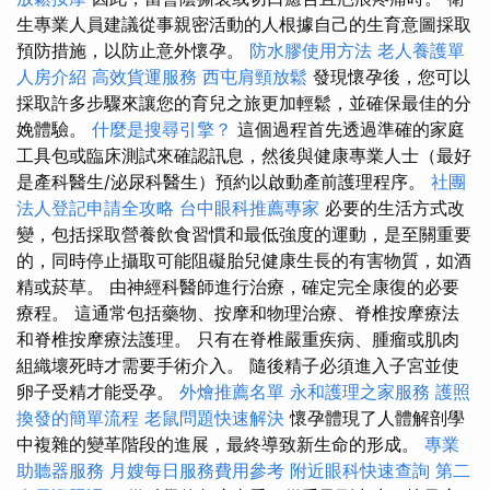
生專業人員建議從事親密活動的人根據自己的生育意圖採取
預防措施，以防止意外懷孕。
防水膠使用方法
老人養護單
人房介紹
高效貨運服務
西屯肩頸放鬆
發現懷孕後，您可以
採取許多步驟來讓您的育兒之旅更加輕鬆，並確保最佳的分
娩體驗。
什麼是搜尋引擎？
這個過程首先透過準確的家庭
工具包或臨床測試來確認訊息，然後與健康專業人士（最好
是產科醫生/泌尿科醫生）預約以啟動產前護理程序。
社團
法人登記申請全攻略
台中眼科推薦專家
必要的生活方式改
變，包括採取營養飲食習慣和最低強度的運動，是至關重要
的，同時停止攝取可能阻礙胎兒健康生長的有害物質，如酒
精或菸草。 由神經科醫師進行治療，確定完全康復的必要
療程。 這通常包括藥物、按摩和物理治療、脊椎按摩療法
和脊椎按摩療法護理。 只有在脊椎嚴重疾病、腫瘤或肌肉
組織壞死時才需要手術介入。 隨後精子必須進入子宮並使
卵子受精才能受孕。
外燴推薦名單
永和護理之家服務
護照
換發的簡單流程
老鼠問題快速解決
懷孕體現了人體解剖學
中複雜的變革階段的進展，最終導致新生命的形成。
專業
助聽器服務
月嫂每日服務費用參考
附近眼科快速查詢
第二