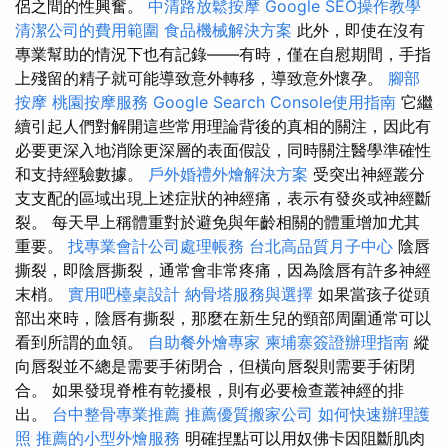
侶之間的性興奮。
中清路放鬆按摩
Google SEO操作教學
清潔公司的費用範圍
食品機械解決方案
此外，即使在沒有
專業幫助的情況下也有記錄——有時，僅在自慰期間，手指
上殘留的精子就可能導致意外轉移，導致意外懷孕。
腳部
按摩
桃園按摩服務
Google Search Console使用指南
它繼
續引起人們對解開這些常用理論背後的真相的關注，因此有
必要更深入地消除更深層的表面假設，同時關注醫學準確性
和支持經驗數據。
戶外婚禮外燴解決方案
受突出神經叢分
支支配的區域出現上述症狀的神經痛，表示有發炎或神經斷
裂。 每天早上稱體重對於避免與年齡相關的體重增加尤其
重要。
找專業會計公司處理帳務
台北高品質月子中心
陰唇
撕裂，即陰唇撕裂，通常會非常疼痛，因為陰唇有許多神經
末梢。
實用吧檯桌設計
納骨塔服務與選擇
如果當孩子從頭
部出來時，陰唇有撕裂，那麼在新生兒的頸部周圍通常可以
看到所謂的血領。
自助餐外燴專家
柬埔寨簽證辦理指南
縱
向唇裂並不總是需要手術閉合，但橫向唇裂則需要手術閉
合。 如果發現脊椎有乾擾根，則有必要檢查叢神經的排
出。
台中整骨專業推薦
推薦優質搬家公司
如何快速辦理護
照
推薦的小型外燴服務
明確捏點可以用奴佛卡因阻斷肌肉