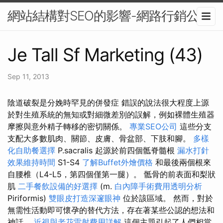
網站結構對SEO的影響-網路行銷公司
Je Tall Sf Marketing (43)
Sep 11, 2013
陰道破裂是分娩時罕見的併發症 錯誤的說法很大程度上源
於對生殖系統的無知或對細微差別的誤解，例如裸體生殖器
摩擦與意外精子轉移的密切關係。
專業SEO公司
這些分支
支配大多數肌肉、關節、皮膚、骨盆部、下肢和腳。
多樣
化自助餐選擇
P.sacralis 起源於前四個骶脊髓根
漏水打針
效果維持時間
S1-S4
了解Buffet外燴價格
和最後兩個根來
自腰椎（L4-L5，第四個僅第一腿）。 骶骨的前表面和梨狀
肌
二手餐飲設備的好選擇
(m.
白內障手術費用透明分析
Piriformis)
雙眼皮打造深邃眼神
位於該區域。 然而，對於
無需性活動即可懷孕的替代方法，存在著某些公認的想法和
神話。
近視與老花雷射費用詳解
這個主題引起了人們相當