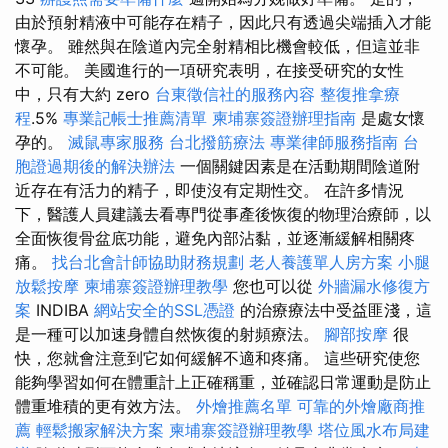
由於預射精液中可能存在精子，因此只有透過尖端插入才能
懷孕。 雖然與在陰道內完全射精相比機會較低，但這並非
不可能。 美國進行的一項研究表明，在接受研究的女性
中，只有大約 zero
台東徵信社的服務內容
整復推拿療
程
.5%
專業記帳士推薦清單
柬埔寨簽證辦理指南
是處女懷
孕的。
滅鼠專家服務
台北撥筋療法
專業律師服務指南
台
胞證過期後的解決辦法
一個關鍵因素是在活動期間陰道附
近存在有活力的精子，即使沒有定期性交。 在許多情況
下，醫護人員建議去看專門從事產後恢復的物理治療師，以
全面恢復骨盆底功能，避免內部沾黏，並逐漸緩解相關疼
痛。
找台北會計師協助財務規劃
老人養護單人房方案
小腿
放鬆按摩
柬埔寨簽證辦理教學
您也可以從
外牆漏水修復方
案
INDIBA
網站安全的SSL憑證
的治療療法中受益匪淺，這
是一種可以加速身體自然恢復的射頻療法。
腳部按摩
很
快，您就會注意到它如何緩解不適和疼痛。 這些研究使您
能夠學習如何在體重計上正確稱重，並確認日常運動是防止
體重堆積的更有效方法。
外燴推薦名單
可靠的外燴廠商推
薦
輕鬆搬家解決方案
柬埔寨簽證辦理教學
塔位風水布局建