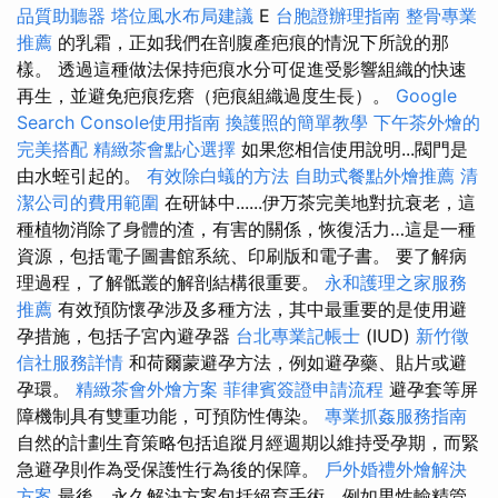
品質助聽器
塔位風水布局建議
E
台胞證辦理指南
整骨專業
推薦
的乳霜，正如我們在剖腹產疤痕的情況下所說的那
樣。 透過這種做法保持疤痕水分可促進受影響組織的快速
再生，並避免疤痕疙瘩（疤痕組織過度生長）。
Google
Search Console使用指南
換護照的簡單教學
下午茶外燴的
完美搭配
精緻茶會點心選擇
如果您相信使用說明...閥門是
由水蛭引起的。
有效除白蟻的方法
自助式餐點外燴推薦
清
潔公司的費用範圍
在研缽中......伊万茶完美地對抗衰老，這
種植物消除了身體的渣，有害的關係，恢復活力…這是一種
資源，包括電子圖書館系統、印刷版和電子書。 要了解病
理過程，了解骶叢的解剖結構很重要。
永和護理之家服務
推薦
有效預防懷孕涉及多種方法，其中最重要的是使用避
孕措施，包括子宮內避孕器
台北專業記帳士
(IUD)
新竹徵
信社服務詳情
和荷爾蒙避孕方法，例如避孕藥、貼片或避
孕環。
精緻茶會外燴方案
菲律賓簽證申請流程
避孕套等屏
障機制具有雙重功能，可預防性傳染。
專業抓姦服務指南
自然的計劃生育策略包括追蹤月經週期以維持受孕期，而緊
急避孕則作為受保護性行為後的保障。
戶外婚禮外燴解決
方案
最後，永久解決方案包括絕育手術，例如男性輸精管