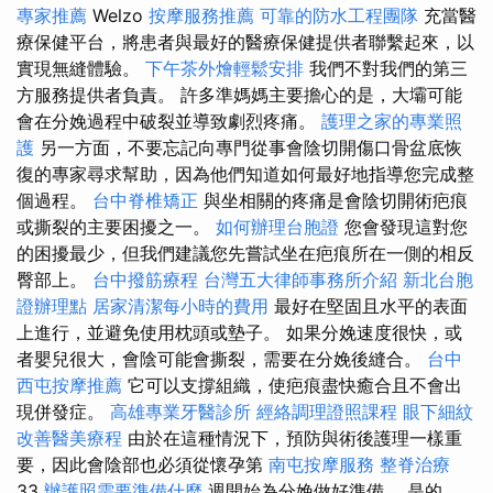
專家推薦
Welzo
按摩服務推薦
可靠的防水工程團隊
充當醫
療保健平台，將患者與最好的醫療保健提供者聯繫起來，以
實現無縫體驗。
下午茶外燴輕鬆安排
我們不對我們的第三
方服務提供者負責。 許多準媽媽主要擔心的是，大壩可能
會在分娩過程中破裂並導致劇烈疼痛。
護理之家的專業照
護
另一方面，不要忘記向專門從事會陰切開傷口骨盆底恢
復的專家尋求幫助，因為他們知道如何最好地指導您完成整
個過程。
台中脊椎矯正
與坐相關的疼痛是會陰切開術疤痕
或撕裂的主要困擾之一。
如何辦理台胞證
您會發現這對您
的困擾最少，但我們建議您先嘗試坐在疤痕所在一側的相反
臀部上。
台中撥筋療程
台灣五大律師事務所介紹
新北台胞
證辦理點
居家清潔每小時的費用
最好在堅固且水平的表面
上進行，並避免使用枕頭或墊子。 如果分娩速度很快，或
者嬰兒很大，會陰可能會撕裂，需要在分娩後縫合。
台中
西屯按摩推薦
它可以支撐組織，使疤痕盡快癒合且不會出
現併發症。
高雄專業牙醫診所
經絡調理證照課程
眼下細紋
改善醫美療程
由於在這種情況下，預防與術後護理一樣重
要，因此會陰部也必須從懷孕第
南屯按摩服務
整脊治療
33
辦護照需要準備什麼
週開始為分娩做好準備。 是的，