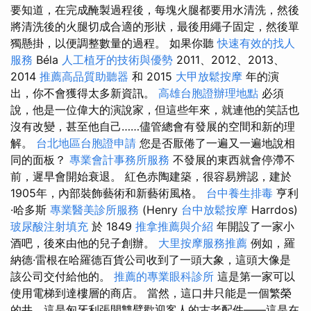
要知道，在完成醃製過程後，每塊火腿都要用水清洗，然後​​
將清洗後的火腿切成合適的形狀，最後用繩子固定，然後單
獨懸掛，以便調整數量的過程。 如果你聽
快速有效的找人
服務
Béla
人工植牙的技術與優勢
2011、2012、2013、
2014
推薦高品質助聽器
和 2015
大甲放鬆按摩
年的演
出，你不會獲得太多新資訊。
高雄台胞證辦理地點
必須
說，他是一位偉大的演說家，但這些年來，就連他的笑話也
沒有改變，甚至他自己……儘管總會有發展的空間和新的理
解。
台北地區台胞證申請
您是否厭倦了一遍又一遍地說相
同的面板？
專業會計事務所服務
不發展的東西就會停滯不
前，遲早會開始衰退。 紅色赤陶建築，很容易辨認，建於
1905年，內部裝飾藝術和新藝術風格。
台中養生排毒
亨利
·哈多斯
專業醫美診所服務
(Henry
台中放鬆按摩
Harrdos)
玻尿酸注射填充
於 1849
推拿推薦與介紹
年開設了一家小
酒吧，後來由他的兒子創辦。
大里按摩服務推薦
例如，羅
納德·雷根在哈羅德百貨公司收到了一頭大象，這頭大像是
該公司交付給他的。
推薦的專業眼科診所
這是第一家可以
使用電梯到達樓層的商店。 當然，這口井只能是一個繁榮
的井，這是匈牙利張開雙臂歡迎客人的古老配件——這是在