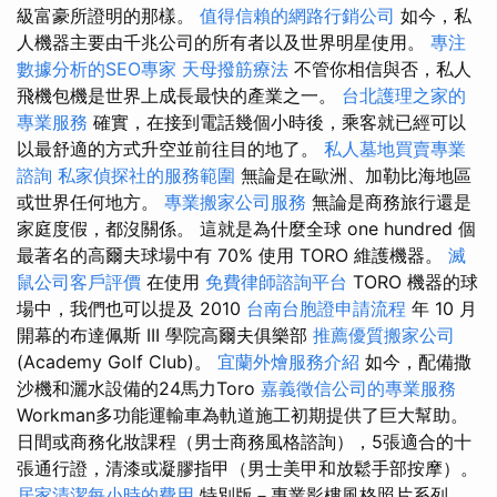
級富豪所證明的那樣。
值得信賴的網路行銷公司
如今，私
人機器主要由千兆公司的所有者以及世界明星使用。
專注
數據分析的SEO專家
天母撥筋療法
不管你相信與否，私人
飛機包機是世界上成長最快的產業之一。
台北護理之家的
專業服務
確實，在接到電話幾個小時後，乘客就已經可以
以最舒適的方式升空並前往目的地了。
私人墓地買賣專業
諮詢
私家偵探社的服務範圍
無論是在歐洲、加勒比海地區
或世界任何地方。
專業搬家公司服務
無論是商務旅行還是
家庭度假，都沒關係。 這就是為什麼全球 one hundred 個
最著名的高爾夫球場中有 70% 使用 TORO 維護機器。
滅
鼠公司客戶評價
在使用
免費律師諮詢平台
TORO 機器的球
場中，我們也可以提及 2010
台南台胞證申請流程
年 10 月
開幕的布達佩斯 III 學院高爾夫俱樂部
推薦優質搬家公司
(Academy Golf Club)。
宜蘭外燴服務介紹
如今，配備撒
沙機和灑水設備的24馬力Toro
嘉義徵信公司的專業服務
Workman多功能運輸車為軌道施工初期提供了巨大幫助。
日間或商務化妝課程（男士商務風格諮詢），5張適合的十
張通行證，清漆或凝膠指甲（男士美甲和放鬆手部按摩）。
居家清潔每小時的費用
特別版－專業影樓風格照片系列，