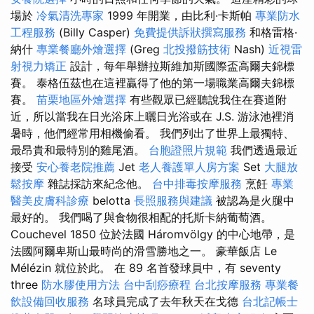
場於
冷氣清洗專家
1999 年開業，由比利·卡斯帕
專業防水
工程服務
(Billy Casper)
免費提供訴狀撰寫服務
和格雷格·
納什
專業餐廳外燴選擇
(Greg
北投撥筋技術
Nash)
近視雷
射視力矯正
設計，每年舉辦拉斯維加斯國際盃高爾夫錦標
賽。 泰格伍茲也在這裡贏得了他的第一場職業高爾夫錦標
賽。
苗栗地區外燴選擇
有些觀眾已經聽說我住在賽道附
近，所以當我在日光浴床上曬日光浴或在 J.S. 游泳池裡消
暑時，他們經常用相機偷看。 我們列出了世界上最獨特、
最昂貴和最特別的雞尾酒。
台胞證照片規範
我們透過最近
接受
安心養老院推薦
Jet
老人養護單人房方案
Set
大腿放
鬆按摩
雜誌採訪來紀念他。
台中排毒按摩服務
烹飪
專業
醫美皮膚科診療
belotta
長照服務與建議
被認為是火腿中
最好的。 我們喝了與食物很相配的托斯卡納葡萄酒。
Couchevel 1850 位於法國 Háromvölgy 的中心地帶，是
法國阿爾卑斯山最時尚的滑雪勝地之一。 豪華飯店 Le
Mélézin 就位於此。 在 89 名首發球員中，有 seventy
three
防水膠使用方法
台中刮痧療程
台北按摩服務
專業餐
飲設備回收服務
名球員完成了去年秋天在戈德
台北記帳士