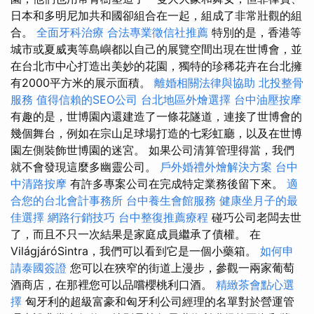
日本和多明尼加共和國卻組合在一起，組成了非常壯觀的組
合。
全面牙科治療
合法專業徵信社推薦
特別的是，香港等
城市或夏威夷等島嶼都以自己的展覽空間出現在世博會，並
在台北市中心打造出美妙的花園，獨特的珍稀花卉在台北擁
有2000平方米的展示面積。
離婚相關法律與協助
北投整骨
服務
值得信賴的SEO公司
台北地區外燴選擇
台中油壓按摩
有趣的是，世博園內還建造了一條花隧道，連接了世博會的
幾個舞台，例如在宗山足球場打造的七彩虹廳，以及在世博
園左側裝飾世博園的迷宮。 如果公司清算管理得當，我們
就不會發現這麼多幽靈公司。
戶外婚禮外燴解決方案
台中
中清路按摩
有許多專案公司在完成特定業務後留下來。
適
合您的台北會計事務所
台中養生會館服務
健康坐月子的最
佳選擇
網路行銷技巧
台中整復推薦療程
碰巧公司老闆去世
了，而且不只一次結果是家庭成員繼承了債權。 在
VilágjáróSintra，我們可以看到它是一個小藥箱。
如何申
請泰國簽證
您可以在狹窄的街道上漫步，參觀一兩家葡萄
酒商店，在那裡您可以品嚐櫻桃利口酒。
精緻茶會點心選
擇
匈牙利的超級富豪和匈牙利公司經理的名單對於營運管