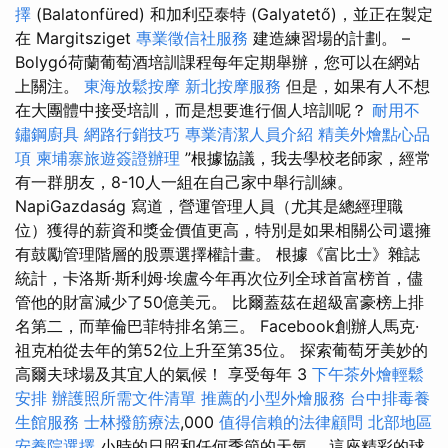
擇
(Balatonfüred) 和加利亞泰特 (Galyatető)，並正在製定
在 Margitsziget
專業徵信社服務
建造練習場的計劃。 –
Bolygó荷蘭葡萄酒培訓課程每年定期舉辦，您可以在網站
上關注。
東海放鬆按摩
新北按摩服務
但是，如果有人不想
在大團體中接受培訓，而是想要進行個人培訓呢？
耐用不
鏽鋼廚具
網路行銷技巧
專業清潔人員介紹
精美外燴點心品
項
柬埔寨旅遊簽證辦理
”根據協議，我去學校老師家，經常
有一群朋友，8-10人一組在自己家中舉行訓練。
NapiGazdaság 寫道，營運管理人員（尤其是總經理職
位）獲得的薪資和獎金價值更高，特別是如果相關公司還擁
有鼓勵管理階層的股票選擇權計畫。 根據《富比士》雜誌
統計，卡洛斯·斯利姆·埃盧今年再次位列全球首富榜首，儘
管他的財富減少了50億美元。 比爾蓋茲在超級富豪榜上排
名第二，而華倫巴菲特排名第三。 Facebook創辦人馬克·
祖克柏從去年的第52位上升至第35位。 探索葡萄牙美妙的
高爾夫球場及其宜人的氣候！ 享受每年 3
下午茶外燴輕鬆
安排
辦護照所需文件清單
推薦的小型外燴服務
台中排毒養
生館服務
士林撥筋療法
,000
值得信賴的法律顧問
北部地區
安養院選擇
小時的日照和任何季節的天氣。 這座精彩的球