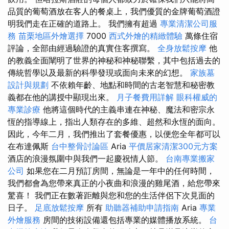
品質的葡萄酒放在客人的餐桌上，我們優質的金牌葡萄酒證
明我們走在正確的道路上。 我們擁有超過
專業清潔公司服
務
苗栗地區外燴選擇
7000
西式外燴的精緻體驗
萬條住宿
評論，全部由經過驗證的真實住客撰寫。
全身放鬆按摩
他
的教義全面闡明了世界的神秘和神秘聯繫，其中包括過去的
傳統哲學以及最新的科學發現或面向未來的幻想。
家族墓
設計與規劃
不依賴年齡、地點和時間的古老智慧和秘密教
義都在他的講授中顯現出來。
月子餐費用詳解
眼科權威的
專業診療
他將這個時代的主義串連在神秘、魔法和密宗永
恆的指導線上，指出人類存在的多維、超然和永恆的面向。
因此，今年二月，我們推出了套餐優惠，以便您全年都可以
在布達佩斯
台中整骨討論區
Aria
平價居家清潔300元方案
酒店的浪漫氛圍中與我們一起慶祝情人節。
台南專業搬家
公司
如果您在二月預訂房間，無論是一年中的任何時間，
我們都會為您帶來真正的小夜曲和浪漫的雞尾酒，給您帶來
驚喜！ 我們正在數著距離與您和您的生活伴侶下次見面的
日子。
足底放鬆按摩
所有
助聽器補助申請指南
Aria
專業
外燴服務
房間的技術設備還包括專業的媒體播放系統。
台