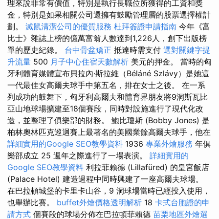
理來說非常有價值，特別是執行長職位所獲得的工資和獎
金，特別是如果相關公司還擁有鼓勵管理層的股票選擇權計
劃。
滅鼠清潔公司的優質服務
杜拜簽證申請指南
今年《富
比士》雜誌上榜的億萬富翁人數達到1,226人，創下出版榜
單的歷史紀錄。
台中骨盆矯正
抵達時需支付
選對關鍵字提
升流量
500
月子中心住宿天數解析
美元的押金。 當時的匈
牙利體育媒體宣布貝拉內·斯拉維（Béláné Szlávy）是她這
一代最佳女高爾夫球手中第五名，排在女士之後。 在一系
列成功的鼓舞下，匈牙利高爾夫和體育界朋友將9洞斯瓦比
亞山地球場擴建至18個賽段，同時對設施進行了現代化改
造，並整理了俱樂部的財務。 鮑比瓊斯 (Bobby Jones) 是
柏林奧林匹克巡迴賽上最著名的美國業餘高爾夫球手，他在
詳細實用的Google SEO教學資料
1936
專業外燴服務
年俱
樂部成立 25 週年之際進行了一場表演。
詳細實用的
Google SEO教學資料
利拉菲賴德 (Lillafüred) 的皇宮飯店
(Palace Hotel) 建造過程中同時興建了一座高爾夫球場。
在巴拉頓城堡的卡里卡山谷，9 洞球場當時已經投入使用，
也舉辦比賽。
buffet外燴價格透明解析
18
卡式台胞證的申
請方式
個賽段的球場分佈在巴拉頓菲賴德
苗栗地區外燴選