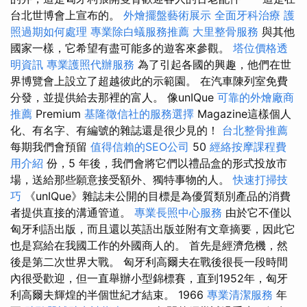
台北世博會上宣布的。
外燴擺盤藝術展示
全面牙科治療
護
照過期如何處理
專業除白蟻服務推薦
大里整骨服務
與其他
國家一樣，它希望有盡可能多的遊客來參觀。
塔位價格透
明資訊
專業護照代辦服務
為了引起各國的興趣，他們在世
界博覽會上設立了超越彼此的示範園。 在汽車陳列室免費
分發，並提供給去那裡的富人。 像unIQue
可靠的外燴廠商
推薦
Premium
基隆徵信社的服務選擇
Magazine這樣個人
化、有名字、有編號的雜誌還是很少見的！
台北整骨推薦
每期我們會預留
值得信賴的SEO公司
50
經絡按摩課程費
用介紹
份，5 年後，我們會將它們以禮品盒的形式投放市
場，送給那些願意接受額外、獨特事物的人。
快速打掃技
巧
《unIQue》雜誌未公開的目標是為優質類別產品的消費
者提供直接的溝通管道。
專業長照中心服務
由於它不僅以
匈牙利語出版，而且還以英語出版並附有文章摘要，因此它
也是寫給在我國工作的外國商人的。 首先是經濟危機，然
後是第二次世界大戰。 匈牙利高爾夫在戰後很長一段時間
內很受歡迎，但一直舉辦小型錦標賽，直到1952年，匈牙
利高爾夫輝煌的半個世紀才結束。 1966
專業清潔服務
年