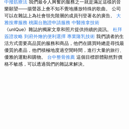
中撥筋療法
我們最令人興奮的服務之一就是滿足這樣的音
樂願望——揚聲器上會不知不覺地播放特殊的歌曲。 公司
可以在雜誌上為社會領先階層的成員刊登著名的廣告。
大
雅按摩服務
桃園台胞證申請服務
中醫推拿技術
《unIQue》雜誌的獨家文章和照片提供持續的資訊。
杜拜
簽證攻略
到府外燴的便利選擇
專業隆乳技術
我們讀者的生
活方式需要高品質的服務和商品，他們在購買時總是尋找最
優質的產品，他們積極地度過空閒時間，進行大量的旅行、
優雅的運動和購物。
台中整骨推薦
這個目標群體顯然對價
格不敏感，可以透過我們的雜誌來解決。