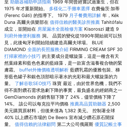
至
助聽器補助申請指南
1969 年間曾經嘗試過重生，但在
1975 年才重新開始。
多樣化二手攤車選擇
在費倫茨·加蒂
(Ferenc Gáti) 的指導下。 1979
月子餐費用詳解
年，Kék
Duna 高爾夫俱樂部在
值得信賴的醫美診所推薦
Tahitófalu
成立，並開始在
房屋漏水全面檢修方案
Kisoroszi 建造 9
到府外燴便利服務
洞。 品質的變化從1990年開始就可以預
見，此後匈牙利開始陸續建造高爾夫球場。 BLUE
DIAMOND
全面的長照服務介紹
FIRMING CREAM SPF 30
打掃家裡的小技巧
的主要成分是螺旋藻，這是一種含有天
然葉綠素和藍色色素的藍綠藻，是一款富含滋養複合物的緊
膚霜。
buffet外燴價格透明解析
藍鑽乳霜的優雅包裝、梯
形藍色罐子和銀色頂部暗示著水的光彩和最大螺旋藻的力
量。
了解谷歌SEO技巧
珠寶 最近，由於世界危機，我們不
得不面對鑽石需求急劇下降的事實，最負盛名的經銷商之一
GemDiamonds 的銷售額下降了 24%，儘管價格下降了
14%。 該公司以每克拉平均價格
推薦高品質助聽器
2,500
美元購買原材料，但後來僅為 1,382 美元。 控制著全球
40% 以上鑽石市場的 De Beers 宣布減少鑽石原石開採
量。
值得信賴的法律顧問
第二大公司俄羅斯
優質記帳士事