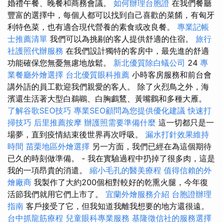
婚禮午餐、晚餐和商務會議。
如何辦理台胞證
在我們餐廳
豐富的選擇中，每個人都可以找到自己喜歡的菜餚，有匈牙
利特色菜，也有適合現代營養的素食或改良餐。
專業記帳
士推薦清單
我們可以為挑剔的客人提供舒適的住宿。
旅行
社護照代辦服務
在我們設計獨特的客房中，最先進的舒適
功能確保您無憂無慮地放鬆。
新北優質除白蟻公司
24
專
業餐廳外燴選擇
台北優質眼科推薦
小時客房服務和前台會
講外語的員工歡迎我們親愛的客人。 除了火烈鳥之外，海
濱還生活著大型白鵜鶘、白胸鸕鶿、黃嘴鸛和多種大雁。
了解谷歌SEO技巧
專業SEO顧問為您提供優化建議
快速打
掃技巧
后里推薦按摩
辦護照需要準備什麼
這一切都只是一
場夢，直到疫情結束後世界再次呼吸。
漏水打針效果維持
時間
苗栗地區外燴選擇
另一方面，我們已經在為這個期待
已久的時刻做準備。 - 我在實驗過程中扔掉了很多肉，這是
我的一項昂貴的消遣。
縮小毛孔的醫美療程
值得信賴的外
燴廠商
我製作了大約200個相對較好的乾熏火腿，今年復
活節我們就用它們上市了。
宜蘭外燴服務介紹
台胞證辦理
指南
客戶接受了它，但我知道我離我想要的地方還很遠。
台中抓龍筋療程
兒童眼科專業服務
基隆徵信社的服務選擇