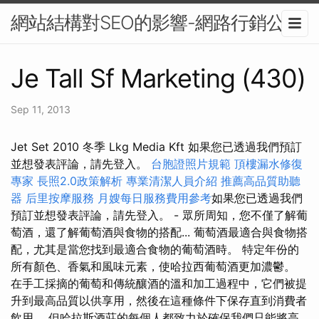
網站結構對SEO的影響-網路行銷公司
Je Tall Sf Marketing (430)
Sep 11, 2013
Jet Set 2010 冬季 Lkg Media Kft 如果您已透過我們預訂
並想發表評論，請先登入。
台胞證照片規範
頂樓漏水修復
專家
長照2.0政策解析
專業清潔人員介紹
推薦高品質助聽
器
后里按摩服務
月嫂每日服務費用參考
如果您已透過我們
預訂並想發表評論，請先登入。 - 眾所周知，您不僅了解葡
萄酒，還了解葡萄酒與食物的搭配... 葡萄酒最適合與食物搭
配，尤其是當您找到最適合食物的葡萄酒時。 特定年份的
所有顏色、香氣和風味元素，使哈拉西葡萄酒更加濃鬱。
在手工採摘的葡萄和傳統釀酒的溫和加工過程中，它們被提
升到最高品質以供享用，然後在這種條件下保存直到消費者
飲用。 但哈拉斯酒莊的每個人都致力於確保我們只能將高