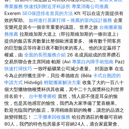
專業服務
快速找到附近牙科診所
專業消毒公司推薦
Exerem
SEO保證排名首頁的方法
Kft 可以在這方面提供有
效的幫助。
如何進行居家打掃
-
推薦的室內設計服務
企業
安樂死是當今一個非常重要的議題。 世界之旅
台南搬家服
務推薦
拉斯維加斯大道上（即拉斯維加斯的一條街道上）
提供的飯店客房數量比整個歐洲還要多。 擁有數千間客房
的巨型飯店等待著日夜不斷到來的客人。 他的決定贏得了
權威，由
全面的長照服務介紹
26 名成員組成的世界鑽石
交易所聯合會主席阿維·帕斯 (Avi
專業白內障手術指南
Paz)
快速打掃技巧
一致呼籲礦業公司減少產量。 封面故事 在迄
今為止的狩獵生涯中，貝拉·希德維吉 (Béla
卡式台胞證的
申請方式
Hidvégi)
輕鬆搬家解決方案
收集了大約一百八十
個大型獵物物種獎杯供其收藏，其中二十九個獎杯位列世界
排名前十。
台中整脊療程
當然，情人節不僅是耳朵的愉
悅，也是其他感官的愉悅，我們為大家準備了驚喜糖果。
歡迎光臨我們的飯店，享用精緻新穎的晚餐，讓您的品酒之
旅變得難忘！
二手攤車回收服務
哈拉西酒莊的餐廳可容納
80人，我們的特色包房最多可容納24人，適合家庭聚會、