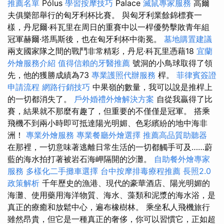
推薦名單
Pólus
學習按摩技巧
Palace
滅鼠專家服務
高爾
夫俱樂部舉行的匈牙利杯比賽。 與匈牙利業餘錦標賽一
樣，丹尼爾·科瓦里在周日的重賽中以一桿優勢擊敗青年組
冠軍赫爾·塔馬斯後，也在匈牙利杯中衛冕。
墓地購置建議
兩支國家隊之間的戰鬥非常精彩，丹尼·科瓦里憑藉18
宜蘭
外燴服務介紹
值得信賴的牙醫推薦
號洞的小鳥球取得了領
先，他的獲勝成績為73
專業護照代辦服務
桿。
菲律賓簽證
申請流程
網路行銷技巧
中果嶺的數量，我可以說是推桿上
的一切都消失了。
戶外婚禮外燴解決方案
自從我贏得了比
賽，結果就不那麼有趣了，但重要的不僅僅是冠軍。 搭乘
飛機不到兩小時即可抵達陽光明媚、色彩繽紛的地中海非
洲！
專業外燴服務
專業餐廳外燴選擇
推薦高品質助聽器
在那裡，一切意味著逃離日常生活的一切都觸手可及……蔚
藍的海水拍打著被岩石海岬隔開的沙灘。
自助餐外燴專家
服務
多樣化二手攤車選擇
台中按摩排毒療程推薦
長照2.0
政策解析
千年歷史的漁港、現代的豪華酒店、陽光明媚的
海灘、使用藥用海洋物質、海水、藻類和泥漿的海水浴，是
真正的療癒和放鬆中心，遍布橡樹林。 乘坐私人飛機旅行
雖然昂貴，但它是一種真正的奢侈，你可以習慣它，正如超