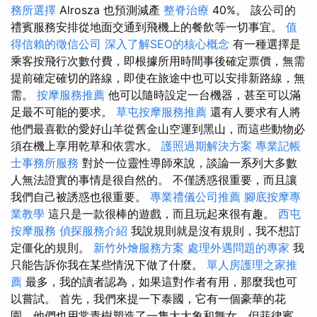
務所選擇
Alrosza 也預測減產
整脊治療
40%。 該公司的
禮賓服務安排從地面交通到飛機上的餐飲等一切事宜。
值
得信賴的徵信公司
深入了解SEO的核心概念
有一種選擇是
乘客按飛行次數付費，即根據所用時間事後確定票價，無需
提前確定確切的路線，即使在旅途中也可以安排新路線，無
需。
按摩服務推薦
他可以隨時設定一台機器，甚至可以滿
足最不可能的要求。
草屯按摩服務推薦
還有人要求有人將
他們最喜歡的愛好山羊從舊金山空運到黑山，而這些動物必
須在機上享用乾草和依雲水。
護照過期解決方案
專業記帳
士事務所服務
對於一位靈性導師來說，談論一系列大多數
人無法證實的事情是很自然的。 不僅誘惑很重要，而且讓
我們自己被誘惑也很重要。
專業禮儀公司推薦
腳底按摩專
業教學
這只是一款很棒的遊戲，而且玩起來很有趣。
西屯
按摩服務
偵探服務介紹
我說規則就是沒有規則，我不想訂
定僵化的規則。
新竹外燴服務方案
處理外遇問題的專家
我
只能告訴你我在某些情況下做了什麼。
單人房護理之家推
薦
最多，我的讀者認為，如果這對作者有用，那麼我也可
以嘗試。 首先，我們來提一下泰國，它有一個豪華的花
園，他們也用常青樹塑造了一隻大大象和舞女，但菲律賓、