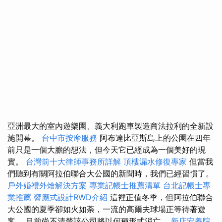
亞洲最大的室內遊樂園、義大利跑車製造商法拉利的全新設
施開幕。
台中市按摩服務
阿布達比亞斯島上的公園在四年
前只是一個大膽的想法，但今天它已經成為一個美好的現
實。
台灣前十大律師事務所詳解
頂樓漏水修復專家
但當我
們聽到有關阿拉伯聯合大公國的新聞時，我們已經習慣了。
戶外婚禮外燴解決方案
專業記帳士推薦清單
台北記帳士專
業推薦
響應式設計RWD介紹
這裡正值冬季，但阿拉伯聯合
大公國的夏季卻如火如荼，一流的高爾夫球場正等待著遊
客。 目前尚不清楚該公司將以何種形式消亡。
新店安養院