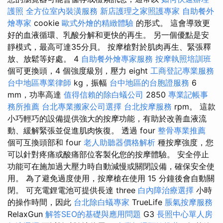
護照
全方位室內裝潢服務
新店護理之家照護專家
自助餐外
燴專家
cookie
歐式外燴的精緻體驗
的形式。 這會導致更
好的血液循環、乳酸分解和更快的再生。 另一個優點是安
靜模式，最高可達35分貝。 按摩槍對於肌肉再生、緊張釋
放、放鬆等好處。 4
自助餐外燴專家服務
按摩執照培訓班
個可更換頭，4 個強度級別，壓力 eight
工商登記專業服務
台中地區專業律師
kg，振幅
台中地區的台胞證服務
6
mm，功率高達
值得信賴的除白蟻公司
2850
專業記帳事
務所推薦
台北專業搬家公司選擇
台北按摩服務
rpm。 這款
小巧輕巧的設備提供強大的按摩功能，有助於改善血液流
動、緩解緊張並促進肌肉恢復。 透過 four
整骨專業推薦
個可互換頭部和 four
老人助聽器價格解析
種按摩強度，您
可以針對疼痛或酸痛部位客製化您的按摩體驗。 安全停止
功能可在施加過大壓力時自動減慢或關閉設備，確保安全使
用。 為了避免過度使用，按摩槍在使用 15 分鐘後會自動關
閉。 可充電鋰電池可提供長達 three
白內障治療選擇
小時
的操作時間，因此
台北除白蟻專家
TrueLife
脹氣按摩服務
RelaxGun
解答SEO的基礎與應用問題
G3
長照中心單人房