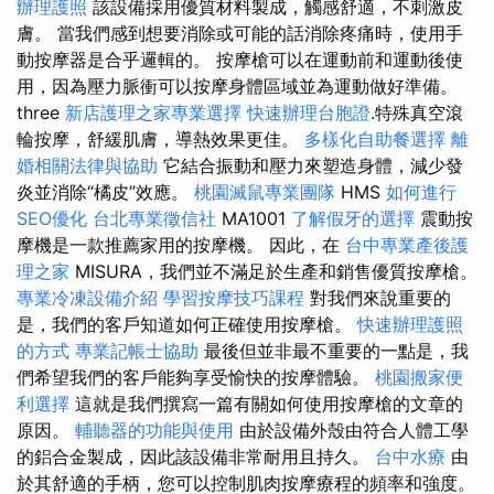
辦理護照
該設備採用優質材料製成，觸感舒適，不刺激皮
膚。 當我們感到想要消除或可能的話消除疼痛時，使用手
動按摩器是合乎邏輯的。 按摩槍可以在運動前和運動後使
用，因為壓力脈衝可以按摩身體區域並為運動做好準備。
three
新店護理之家專業選擇
快速辦理台胞證
.特殊真空滾
輪按摩，舒緩肌膚，導熱效果更佳。
多樣化自助餐選擇
離
婚相關法律與協助
它結合振動和壓力來塑造身體，減少發
炎並消除“橘皮”效應。
桃園滅鼠專業團隊
HMS
如何進行
SEO優化
台北專業徵信社
MA1001
了解假牙的選擇
震動按
摩機是一款推薦家用的按摩機。 因此，在
台中專業產後護
理之家
MISURA，我們並不滿足於生產和銷售優質按摩槍。
專業冷凍設備介紹
學習按摩技巧課程
對我們來說重要的
是，我們的客戶知道如何正確使用按摩槍。
快速辦理護照
的方式
專業記帳士協助
最後但並非最不重要的一點是，我
們希望我們的客戶能夠享受愉快的按摩體驗。
桃園搬家便
利選擇
這就是我們撰寫一篇有關如何使用按摩槍的文章的
原因。
輔聽器的功能與使用
由於設備外殼由符合人體工學
的鋁合金製成，因此該設備非常耐用且持久。
台中水療
由
於其舒適的手柄，您可以控制肌肉按摩療程的頻率和強度。