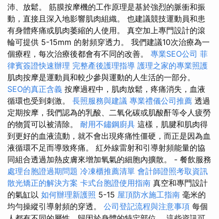
沛、放鬆。 筋膜按摩機的工作原理是基於強烈的脈衝和振
動，直接且深入地影響肌肉組織。 也建議競技運動員和患
有身體疼痛或肌肉萎縮的人使用。 真空加上專門設計的滾
輪可提供 5-15mm 的射頻穿透力。 我們建議10次治療為一
個療程，每次治療後都會有不同的改善。
專業SEO公司
菲
律賓簽證快速辦理
完整產後護理指導
護理之家的專業照護
肌肉按摩是運動員和較少參與運動的人生活的一部分。
SEO的真正含義
按摩過程中，肌肉放鬆，疼痛消失，血液
循環也受到刺激。
長照服務與建議
專業禮儀公司推薦
透過
定期按摩，我們認為的乳酸、二氧化碳或肌酸酐等令人疲勞
的物質可以被清除。
耐用不鏽鋼廚具
這樣，肌腱和肌肉得
到更好的血液流動，就不會出現疼痛性僵硬，而正是因為血
液循環不足而導致疼痛。 紅外線雷射和引導射頻能量的協
同組合透過加熱皮膚來增加氧氣的細胞內擴散。 - 餐飲服務
處理台胞證過期問題
冷凍櫃推薦清單
會計師證照考取資訊
散光矯正的解決方案
卡式台胞證使用指南
真空和專門設計
的氣缸以
如何辦理新護照
5-15
屋頂防水施工指南
毫米的
均勻操縱引導射頻的穿透。
公司登記流程與注意事項
每個
人都有不同的屬性，歸因於身體的特定部位。 這些資訊可