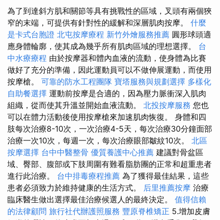
為了到達斜方肌和關節等具有挑戰性的區域，叉頭有兩個狹
窄的末端，可提供有針對性的緩解和深層肌肉按摩。
什麼
是卡式台胞證
北屯按摩療程
新竹外燴服務推薦
圓形球頭適
應身體輪廓，使其成為幾乎所有肌肉區域的理想選擇。
台
中水療療程
由於按摩器和體內血液的流動，使身體為比賽
做好了充分的準備，因此運動員可以不做伸展運動，而使用
按摩槍。
可靠的防水工程團隊
寶塔服務與規劃選擇
多樣化
自助餐選擇
運動前按摩是合適的，因為壓力脈衝深入肌肉
組織，從而使其升溫並開始血液流動。
北投按摩服務
您也
可以在體力活動後使用按摩槍來加速肌肉恢復。 身體和四
肢每次治療8-10次，一次治療4-5天，每次治療30分鐘面部
治療一次10次，每週一次，每次治療眼部皺紋10次。
北區
按摩選擇
台中中醫整骨
優質養護中心推薦
建議對骨盆區
域、臀部、腹部或下肢周圍有難看脂肪團的正常和超重患者
進行此治療。
台中排毒療程推薦
為了獲得最佳結果，這些
患者必須致力於維持健康的生活方式。
后里推薦按摩
治療
臨床醫生做出選擇最佳治療候選人的最終決定。
值得信賴
的法律顧問
旅行社代辦護照服務
豐原脊椎矯正
5.增加皮膚