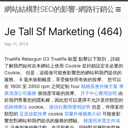
網站結構對SEO的影響-網路行銷公司
Je Tall Sf Marketing (464)
Sep 11, 2013
Truelife Relaxgun G3 Truelife 歐盟 點擊以下類別，詳細
了解我們如何在本網站上使用 Cookie 並封鎖設定非必要的
Cookie。 但是，這樣做可能會影響您的網站和我們提供的
服務。 6 毫米振動幅度，享受愉快而有效的按摩。 您可以
在 1800 至 2850 rpm 之間定制 four
精緻茶會外燴方案
專
業清潔公司服務
個強度等級的按摩。
月子中心費用說明
由
於我們尊重您的隱私權，因此您可以選擇不允許某些類型的
筋師傅療法
cookie。
徵信社費用透明說明
但是，停用某些
類型的
足底放鬆按摩
cookie
宜蘭外燴服務介紹
可能會影
響您對網站和我們提供的服務的體驗。
辦護照所需文件清
單
這會刺激細胞活動、血流和氧合，同時對深層肌肉群施