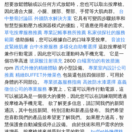
想要放鬆體驗或以任何方式放鬆時，您也可以取出按摩槍。
因此適合大腿、小腿、腰部、臀部、手臂等大肌肉群。
台
中整骨討論區
外牆防水解決方案
它具有可變四步驟頻率和
智慧型振動壓力感測器模式的優點，可適應使用者的需求。
草屯按摩服務推薦
專業記帳事務所推薦
私家偵探社的服務
範圍
借助振幅，您可以根據自己的口味享受按摩。
音波拉
皮緊緻肌膚
台中水療服務
多樣化自助餐選擇
這款按摩槍可
兼作行動電源，因此您可以在運動時為手機充電。 它是一
個功率高達
玻尿酸注射填充
2800
白蟻害怕的有效措施
rpm
西式外燴的精緻體驗
的小型設備。
專業室內設計公司
推薦
精緻BUFFET外燴菜色
包裝還包括四個頭部，可用於
身體的不同部位。
專業抓姦服務指南
高效防水漆選擇
嘉義
徵信公司的專業服務
事實上，它還可以用作行動電源，這
可以被認為是一個很大的優勢，因此您可以在訓練期間透過
按摩槍為手機充電。 欲了解更多信息，請訂閱我們的新聞
通訊，其中包括新聞、特別活動和新產品發布。 我們希望
您喜歡我們的產品並希望更了解我們。 如果壓力過高，智
慧保護會自動減慢或停止設備。 由於技術和用戶需求的快
速增長，按摩槍越來越受到大眾的歡迎。
buffet外燴價格