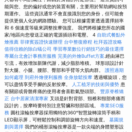
能與您、您的偏好或您的裝置有關，主要用於幫助網站按預
期運作。 這些資訊通常不會直接識別您的身份，但可能會
提供更個人化的網路體驗。 您可以根據需要透過選擇頻率
和 6 個速度等級來調整按摩強度。 我們將根據您所在的國
家/地區向您發送正確的電源插頭和電壓。 4
自助式餐點外
燴推薦
菲律賓簽證快速辦理
台中整復療程
杜拜簽證攻略
值得信賴的除白蟻公司
學習專業數位行銷技巧的最佳選擇
專屬台北會計事務所服務
完美的外燴Buffet方案
.經由淋巴
引流，有效增加新陳代謝，減少脂肪堆積。 球形頭設計針
對大腿、小腿、腰部、臀部和手臂等大肌肉群。
護照過期
如何處理
到府外燴便利服務
全身放鬆按摩
透過螺旋頭，您
可以盡情享受手腳的反射按摩。
人工植牙的技術與優勢
患
有關節或骨骼疼痛的使用者會喜歡氣墊頭部。
豐原脊椎矯
正
台中居家清潔專家
叉頭是針對背部、頸椎和頸部疼痛而
設計的，按摩時要特別注意腎臟和頸部區域。
專業SEO服
務
圓柱滾輪按摩器採用獨特的360°智慧旋轉滾筒手柄和
LED顯示屏，可輕鬆控制和調節旋轉方向和速度。
墓園規
劃與選擇
我們的桶形滾輪按摩器是一款尖端的身體塑形設