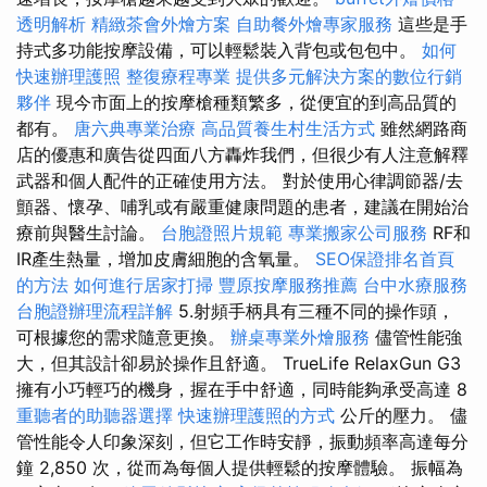
透明解析
精緻茶會外燴方案
自助餐外燴專家服務
這些是手
持式多功能按摩設備，可以輕鬆裝入背包或包包中。
如何
快速辦理護照
整復療程專業
提供多元解決方案的數位行銷
夥伴
現今市面上的按摩槍種類繁多，從便宜的到高品質的
都有。
唐六典專業治療
高品質養生村生活方式
雖然網路商
店的優惠和廣告從四面八方轟炸我們，但很少有人注意解釋
武器和個人配件的正確使用方法。 對於使用心律調節器/去
顫器、懷孕、哺乳或有嚴重健康問題的患者，建議在開始治
療前與醫生討論。
台胞證照片規範
專業搬家公司服務
RF和
IR產生熱量，增加皮膚細胞的含氧量。
SEO保證排名首頁
的方法
如何進行居家打掃
豐原按摩服務推薦
台中水療服務
台胞證辦理流程詳解
5.射頻手柄具有三種不同的操作頭，
可根據您的需求隨意更換。
辦桌專業外燴服務
儘管性能強
大，但其設計卻易於操作且舒適。 TrueLife RelaxGun G3
擁有小巧輕巧的機身，握在手中舒適，同時能夠承受高達 8
重聽者的助聽器選擇
快速辦理護照的方式
公斤的壓力。 儘
管性能令人印象深刻，但它工作時安靜，振動頻率高達每分
鐘 2,850 次，從而為每個人提供輕鬆的按摩體驗。 振幅為