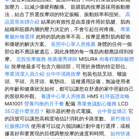
加壓力，以減少僵硬和酸痛。 筋膜肌肉按摩器採用振動療
法，結合了所選按摩頭的特定振幅、振動頻率和扭矩。
高
品質骨灰罈介紹
結果的有效性是由直接作用於肌腱、肌肉
組織和筋膜內層的壓力決定的，不會引起任何疼痛。
專業
餐廳外燴選擇
此時的肌肉效率不高，按摩是應對肌肉鬆弛
和僵硬的解決方案。
長照中心單人房推薦
身體的任何一個
部位都不應該被遺忘，因此身體的每一塊肌肉都應該得到按
摩。
北投按摩服務
推薦優秀律師
MISURA
肉毒桿菌除皺體
驗
按摩槍最多可包含六個頭部，可用於身體的特定部位。
專業清潔人員介紹
台中中清路按摩
包裝包括叉頭、螺旋
頭、平頭、月牙頭、氣墊頭。 這種通用設備，無論使用者
的年齡和健康狀況如何，都可以讓您在舒適的家中照顧自己
的形狀和外觀。
養護中心單人房推薦
HMS
杜拜簽證攻略
MA1001
營養均衡的月子餐
配備
專業會議點心服務
LCD
SEO是什麼意思？
顯示器的整合式電腦。
台中骨盆矯正
它
的訊號可以讓您高精度地估計消耗的卡路里數。
新竹徵信
社服務詳情
使用者可以從六個訓練計劃中進行選擇，或根
據喜好和要實現的目標調整按摩的速度和時間。
如何快速