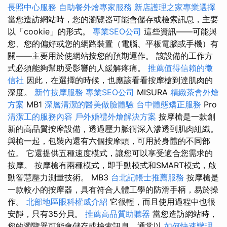
長照中心服務
自助餐外燴專家服務
新店護理之家專業選擇
當您造訪網站時，您的瀏覽器可能會儲存或檢索訊息，主要
以「cookie」的形式。
專業SEO公司
這些資訊——可能與
您、您的偏好或您的網路裝置（電腦、平板電腦或手機）有
關——主要用於使網站按您的預期運作。 該設備的工作方
式必須能夠幫助受影響的人緩解疼痛。
推薦值得信賴的徵
信社
因此，在選擇的時候，也應該看看按摩槍到達肌肉的
深度。
新竹按摩服務
專業SEO公司
MISURA
精緻茶會外燴
方案
MB1
深層清潔的醫美做臉體驗
台中體態矯正服務
Pro
清潔工的服務內容
戶外婚禮外燴解決方案
按摩槍是一款創
新的高品質按摩設備，透過壓力脈衝深入滲透到肌肉組織。
與槍一起，包裝內還有六個按摩頭，可用於身體的不同部
位。 它還提供五種速度模式，讓您可以享受適合您需求的
按摩。 按摩槍有兩種模式，即手動模式和SMART模式，啟
動智慧壓力測量技術。 MB3
台北記帳士推薦服務
按摩槍是
一款較小的按摩器，具有符合人體工學的防滑手柄，易於操
作。
北部地區眼科權威介紹
它很輕，而且使用過程中也很
安靜，只有35分貝。
推薦高品質助聽器
當您造訪網站時，
您的瀏覽器可能會儲存或檢索訊息，通常以
如何快速辦理