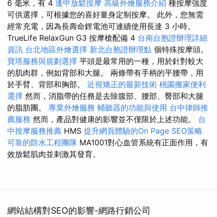
6 毫米，有 4
逢甲放鬆按摩
高級外燴服務介紹
種按摩強度
可供選擇，可根據您的喜好量身定制按摩。 此外，您無需
經常充電，因為長壽命鋰電池可連續使用長達 ​​3 小時。
TrueLife RelaxGun G3 按摩槍配備 4
台南台胞證辦理詳細
資訊
台北地區外燴選擇
新北台胞證辦理點
個特殊按摩頭。
寶塔服務與規劃選擇
平頭是最常用的一種，用於針對較大
的肌肉群，例如背部和大腿。 兩條帶有手柄的平腰帶，用
於手臂、背部和胸部。
近視矯正的最新技術
桃園搬家便利
選擇
然而，消脂帶的任務是去除腹部、腰部、臀部和大腿
的脂肪團。
專業外燴服務
輔聽器的功能與使用
台中律師推
薦服務
然而，產品對健康的影響並不僅限於上述功能。
台
中按摩服務推薦
HMS
提升網頁體驗的On Page SEO策略
可靠的防水工程團隊
MA1001對心血管系統有正面作用，有
效放鬆肌肉並刺激其發育。
網站結構對SEO的影響-網路行銷公司