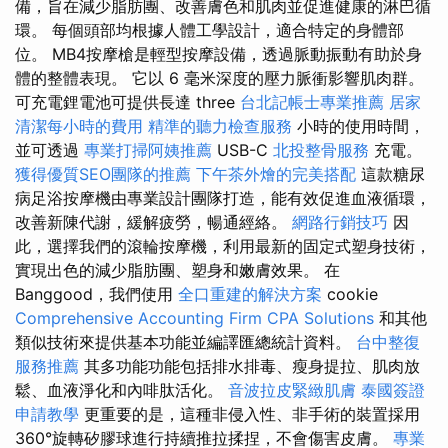
備，旨在減少脂肪團、改善膚色和肌肉並促進健康的淋巴循
環。 每個頭部均根據人體工學設計，適合特定的身體部
位。 MB4按摩槍是輕型按摩設備，透過脈動振動有助於身
體的整體表現。 它以 6 毫米深度的壓力脈衝影響肌肉群。
可充電鋰電池可提供長達 three
台北記帳士專業推薦
居家
清潔每小時的費用
精準的聽力檢查服務
小時的使用時間，
並可透過
專業打掃阿姨推薦
USB-C
北投整骨服務
充電。
獲得優質SEO團隊的推薦
下午茶外燴的完美搭配
這款糖尿
病足浴按摩機由專業設計團隊打造，能有效促進血液循環，
改善新陳代謝，緩解疲勞，暢通經絡。
網路行銷技巧
因
此，選擇我們的滾輪按摩機，利用最新的固定式塑身技術，
實現出色的減少脂肪團、塑身和嫩膚效果。 在
Banggood，我們使用
全口重建的解決方案
cookie
Comprehensive Accounting Firm CPA Solutions
和其他
類似技術來提供基本功能並編譯匯總統計資料。
台中整復
服務推薦
其多功能功能包括排水排毒、瘦身提拉、肌肉放
鬆、血液淨化和內啡肽活化。
音波拉皮緊緻肌膚
泰國簽證
申請教學
更重要的是，這種非侵入性、非手術的裝置採用
360°旋轉矽膠球進行持續推拉揉捏，不會傷害皮膚。
專業