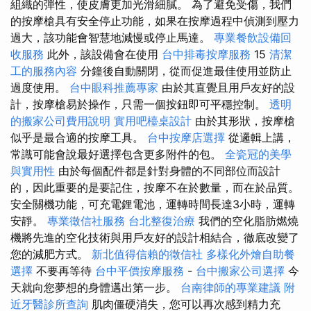
組織的彈性，使皮膚更加光滑細膩。 為了避免受傷，我們
的按摩槍具有安全停止功能，如果在按摩過程中偵測到壓力
過大，該功能會智慧地減慢或停止馬達。
專業餐飲設備回
收服務
此外，該設備會在使用
台中排毒按摩服務
15
清潔
工的服務內容
分鐘後自動關閉，從而促進最佳使用並防止
過度使用。
台中眼科推薦專家
由於其直覺且用戶友好的設
計，按摩槍易於操作，只需一個按鈕即可平穩控制。
透明
的搬家公司費用說明
實用吧檯桌設計
由於其形狀，按摩槍
似乎是最合適的按摩工具。
台中按摩店選擇
從邏輯上講，
常識可能會說最好選擇包含更多附件的包。
全瓷冠的美學
與實用性
由於每個配件都是針對身體的不同部位而設計
的，因此重要的是要記住，按摩不在於數量，而在於品質。
安全關機功能，可充電鋰電池，運轉時間長達3小時，運轉
安靜。
專業徵信社服務
台北整復治療
我們的空化脂肪燃燒
機將先進的空化技術與用戶友好的設計相結合，徹底改變了
您的減肥方式。
新北值得信賴的徵信社
多樣化外燴自助餐
選擇
不要再等待
台中平價按摩服務
-
台中搬家公司選擇
今
天就向您夢想的身體邁出第一步。
台南律師的專業建議
附
近牙醫診所查詢
肌肉僵硬消失，您可以再次感到精力充