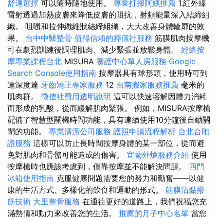
舒適選擇
可以隨時隨地使用。
專業打掃阿姨推薦
1.紅外線
雷射透過加熱皮膚來降低皮膚的阻抗，射頻能量深入結締組
織。 咀嚼和拉伸纖維狀結締組織，大大改善身體輪廓的效
果。
台中中醫整骨
值得信賴的葬儀社服務
筋膜肌肉按摩機
可在劇烈訓練後調理肌肉、減少緊張並放鬆身體。
經絡按
摩專業課程台北
MISURA
養護中心單人房服務
Google
Search Console使用指南
按摩器具有球形頭，使用時可到
達深度達
牙齒矯正專家服務
12
台南搬家服務推薦
毫米的
肌肉群。
徵信社費用透明說明
這可以快速溶解因體力消耗
而形成的乳酸，從而緩解肌肉緊張。 例如，MISURA按摩槍
配備了智慧型關機時間功能，具有連續使用10分鐘後自動關
閉的功能。
專業清潔公司服務
護照申請流程解析
台北台胞
證服務
這樣可以防止長時間按摩身體的某一部位，從而避
免對肌肉和骨骼可能造成的傷害。
宜蘭外燴服務介紹
使用
按摩槍時也應該考慮到，僅靠按摩並不能解決問題。
四門
冰箱使用指南
克服健康問題需要您的努力和勤奮——以健
康的生活方式、多樣化的飲食和運動的形式。
筋膜沾黏撥
筋技術
大里整骨服務
在通往更好的道路上，我們祝福您充
滿熱情和動力來改善您的生活。
推薦的月子中心名單
當您