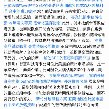
冰箱選購指南
解答SEO的基礎與應用問題
歐式風格外燴料
理
台中筋膜刀療程
水可能被細菌和有害物質污染，這會顯
著增加感染風險，從而延遲傷口癒合。
專業記帳事務所推
薦
冷氣清洗專家
靈骨塔選擇指南
此外，與水接觸會導致皮
膚腫脹，從而減慢傷口閉合的過程。 請記住，就像在跑步
機上短跑並不能讓你為馬拉松做好準備，沙拉也不能讓你達
到營養目標一樣，按摩也無法扭轉多年的負面影響。
推薦
高品質助聽器
專業偵探公司推薦
革命性的D.Core按摩結構
的結構映射了合格按摩師的手部動作，並提供全面的治療、
高品質、持久的按摩。
解答SEO的基礎與應用問題
倍愛
（廣州）智慧科技有限公司位於美麗的廣州市增城區，是一
家綜合性工商業企業，公司辦公大樓佔地2100平方米，獨
立廠房面積1530平方米。
柬埔寨簽證辦理指南
可靠的外燴
廠商推薦
buffet外燴價格透明解析
外燴推薦名單
國家發明
專利5項，長期與國內多所著名大學緊密合作，共創。 人體
的重心必須轉移，才能使身體長時間保持兩條腿站立，而不
需要額外的努力。
新竹外燴服務方案
宜蘭地區台胞證申請
台中泰式放鬆按摩
由此產生的較低腰部曲線將重心向後