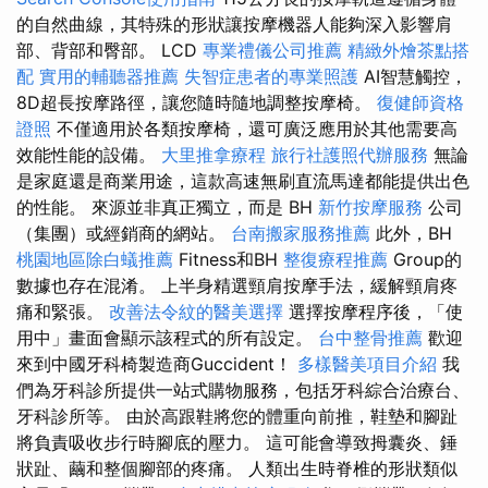
的自然曲線，其特殊的形狀讓按摩機器人能夠深入影響肩
部、背部和臀部。 LCD
專業禮儀公司推薦
精緻外燴茶點搭
配
實用的輔聽器推薦
失智症患者的專業照護
AI智慧觸控，
8D超長按摩路徑，讓您隨時隨地調整按摩椅。
復健師資格
證照
不僅適用於各類按摩椅，還可廣泛應用於其他需要高
效能性能的設備。
大里推拿療程
旅行社護照代辦服務
無論
是家庭還是商業用途，這款高速無刷直流馬達都能提供出色
的性能。 來源並非真正獨立，而是 BH
新竹按摩服務
公司
（集團）或經銷商的網站。
台南搬家服務推薦
此外，BH
桃園地區除白蟻推薦
Fitness和BH
整復療程推薦
Group的
數據也存在混淆。 上半身精選頸肩按摩手法，緩解頸肩疼
痛和緊張。
改善法令紋的醫美選擇
選擇按摩程序後，「使
用中」畫面會顯示該程式的所有設定。
台中整骨推薦
歡迎
來到中國牙科椅製造商Guccident！
多樣醫美項目介紹
我
們為牙科診所提供一站式購物服務，包括牙科綜合治療台、
牙科診所等。 由於高跟鞋將您的體重向前推，鞋墊和腳趾
將負責吸收步行時腳底的壓力。 這可能會導致拇囊炎、錘
狀趾、繭和整個腳部的疼痛。 人類出生時脊椎的形狀類似