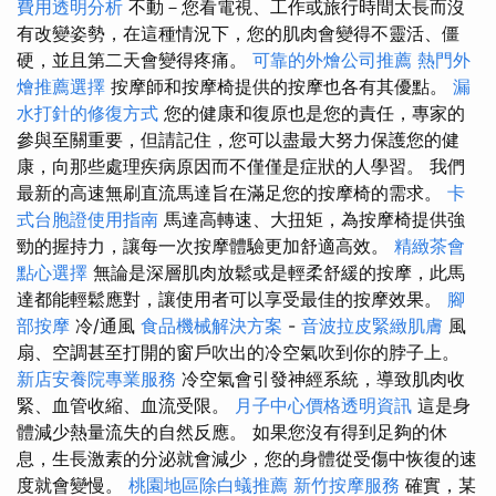
費用透明分析
不動－您看電視、工作或旅行時間太長而沒
有改變姿勢，在這種情況下，您的肌肉會變得不靈活、僵
硬，並且第二天會變得疼痛。
可靠的外燴公司推薦
熱門外
燴推薦選擇
按摩師和按摩椅提供的按摩也各有其優點。
漏
水打針的修復方式
您的健康和復原也是您的責任，專家的
參與至關重要，但請記住，您可以盡最大努力保護您的健
康，向那些處理疾病原因而不僅僅是症狀的人學習。 我們
最新的高速無刷直流馬達旨在滿足您的按摩椅的需求。
卡
式台胞證使用指南
馬達高轉速、大扭矩，為按摩椅提供強
勁的握持力，讓每一次按摩體驗更加舒適高效。
精緻茶會
點心選擇
無論是深層肌肉放鬆或是輕柔舒緩的按摩，此馬
達都能輕鬆應對，讓使用者可以享受最佳的按摩效果。
腳
部按摩
冷/通風
食品機械解決方案
-
音波拉皮緊緻肌膚
風
扇、空調甚至打開的窗戶吹出的冷空氣吹到你的脖子上。
新店安養院專業服務
冷空氣會引發神經系統，導致肌肉收
緊、血管收縮、血流受限。
月子中心價格透明資訊
這是身
體減少熱量流失的自然反應。 如果您沒有得到足夠的休
息，生長激素的分泌就會減少，您的身體從受傷中恢復的速
度就會變慢。
桃園地區除白蟻推薦
新竹按摩服務
確實，某