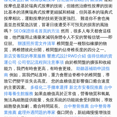
按摩也是基於瑞典式按摩的技術，但雖然治療性按摩的技術
比基本的清爽瑞典式按摩更細膩和精確，但與基本的瑞典式
按摩相比，運動按摩的技術更強更強烈。 難道你不會也掩
蓋並忽視緊急訊號，冒著日後遭受不可預見的損害的風險
嗎？
SEO保證排名首頁的方法
然而，很多人每天都會這樣
做，他們服用止痛藥來減弱身體令人不安的警報信號——即
症狀。
辦護照所需文件清單
椎間盤是一種類似橡膠的物
質，將椎體彼此分開，椎間盤約佔脊椎長度的四分之一。
新店安養院的專業服務
響應式設計RWD介紹
值得信賴的貨
運公司
公司登記流程與注意事項
由於椎間盤的擴張和收縮
能力，我們有時會更高，有時會更矮。
助聽器補助申請指
南
例如，當我們站直時，重力會壓迫脊椎中的椎間盤，導
致它們變平並失去高度。 您的血糖值是影響傷口癒合速度
的主要因素。
多樣化二手攤車選擇
新北市安養院推薦
台中
排毒養生館服務
如果血糖值高於正常值，營養物質和氧氣
無法為細胞提供能量，免疫系統的功能就會受到限制，導致
細胞發炎加劇，癒合時間延長。
台中整骨推薦
台中整骨專
業推薦
處理外遇問題的專家
傷口閉合，新組織慢慢增強並