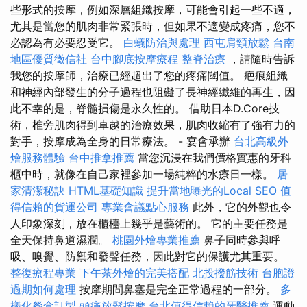
些形式的按摩，例如深層組織按摩，可能會引起一些不適，
尤其是當您的肌肉非常緊張時，但如果不適變成疼痛，您不
必認為有必要忍受它。
白蟻防治與處理
西屯肩頸放鬆
台南
地區優質徵信社
台中腳底按摩療程
整脊治療
，請隨時告訴
我您的按摩師，治療已經超出了您的疼痛閾值。 疤痕組織
和神經內部發生的分子過程也阻礙了長神經纖維的再生，因
此不幸的是，脊髓損傷是永久性的。 借助日本D.Core技
術，椎旁肌肉得到卓越的治療效果，肌肉收縮有了強有力的
對手，按摩成為全身的日常療法。 - 宴會承辦
台北高級外
燴服務體驗
台中推拿推薦
當您沉浸在我們價格實惠的牙科
櫃中時，就像在自己家裡參加一場純粹的水療日一樣。
居
家清潔秘訣
HTML基礎知識
提升當地曝光的Local SEO
值
得信賴的貨運公司
專業會議點心服務
此外，它的外觀也令
人印象深刻，放在櫃檯上幾乎是藝術的。 它的主要任務是
全天保持鼻道濕潤。
桃園外燴專業推薦
鼻子同時參與呼
吸、嗅覺、防禦和發聲任務，因此對它的保護尤其重要。
整復療程專業
下午茶外燴的完美搭配
北投撥筋技術
台胞證
過期如何處理
按摩期間鼻塞是完全正常過程的一部分。
多
樣化餐盒訂製
頭痛放鬆按摩
台北值得信賴的牙醫推薦
運動