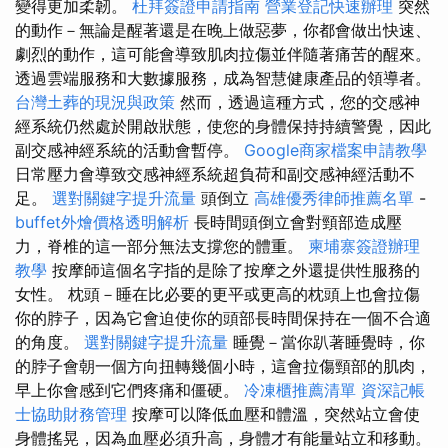
變得更加柔韌。
杜拜簽證申請指南
營業登記快速辦理
突然
的動作－無論是醒著還是在晚上做惡夢，你都會做出快速、
劇烈的動作，這可能會導致肌肉拉傷並伴隨著痛苦的醒來。
透過雲端服務和大數據服務，成為智慧健康產品的領導者。
台灣土葬的現況與政策
然而，透過這種方式，您的交感神
經系統仍然處於開啟狀態，使您的身體保持持續警覺，因此
副交感神經系統的活動會暫停。
Google商家檔案申請教學
日常壓力會導致交感神經系統超負荷和副交感神經活動不
足。
選對關鍵字提升流量
頭倒立
高雄優秀律師推薦名單
-
buffet外燴價格透明解析
長時間頭倒立會對頸部造成壓
力，脊椎的這一部分無法支撐您的體重。
柬埔寨簽證辦理
教學
按摩師這個名字指的是除了按摩之外還提供性服務的
女性。 枕頭－睡在比必要的更平或更高的枕頭上也會拉傷
你的脖子，因為它會迫使你的頭部長時間保持在一個不合適
的角度。
選對關鍵字提升流量
睡覺－當你趴著睡覺時，你
的脖子會朝一個方向扭轉幾個小時，這會拉傷頸部的肌肉，
早上你會感到它們疼痛和僵硬。
冷凍櫃推薦清單
資深記帳
士協助財務管理
按摩可以降低血壓和體溫，突然站立會使
身體搖晃，因為血壓必須升高，身體才有能量站立和移動。