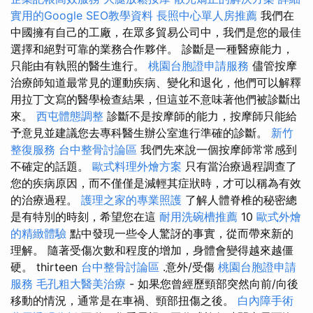
實用的Google SEO教學資料
長照中心單人房推薦
我們在
中國擁有自己的工廠，在眾多貿易公司中，我們是您的最佳
選擇和絕對可靠的業務合作夥伴。 診斷是一種醫療能力，
只能由有執照的醫生進行。
桃園台胞證申請服務
儘管按摩
治療師知道最常見的運動疾病、變化和退化，他們可以解釋
用拉丁文寫的醫學檢查結果，但這並不意味著他們被診斷出
來。
西屯體態調整
診斷不是按摩師的能力，按摩師只能給
予意見並建議您去專科醫生辦公室進行準確的診斷。
新竹
整復服務
台中整骨討論區
我們先來說一個按摩師常常感到
不確定的話題。
歐式料理外燴方案
只有當治療過程調查了
您的疾病原因，而不僅僅是減輕其症狀時，才可以稱為有效
的治療過程。
護理之家的專業照護
了解人體脊椎的秘密總
是有特別的時刻，希望您在這
耐用洗碗槽推薦
10
歐式外燴
的精緻體驗
點中發現一些令人驚訝的事實，從而帶來新的
理解。 隨著受傷次數和程度的增加，身體會變得越來越僵
硬。 thirteen
台中整骨討論區
.意外/受傷
桃園台胞證申請
服務
毛孔粗大醫美治療
- 如果您曾經歷頸部突然向前/向後
移動的情況，通常是在車禍、頸部扭傷之後。
白內障手術