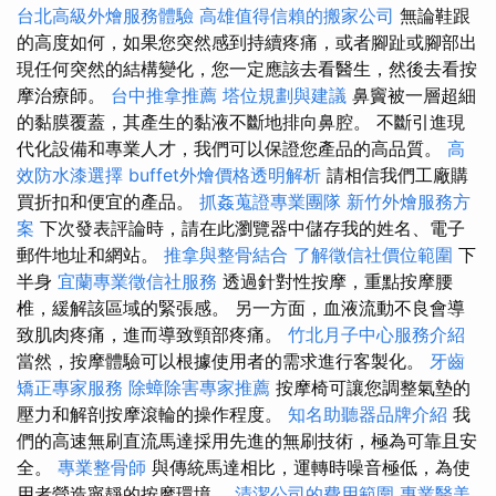
台北高級外燴服務體驗
高雄值得信賴的搬家公司
無論鞋跟
的高度如何，如果您突然感到持續疼痛，或者腳趾或腳部出
現任何突然的結構變化，您一定應該去看醫生，然後去看按
摩治療師。
台中推拿推薦
塔位規劃與建議
鼻竇被一層超細
的黏膜覆蓋，其產生的黏液不斷地排向鼻腔。 不斷引進現
代化設備和專業人才，我們可以保證您產品的高品質。
高
效防水漆選擇
buffet外燴價格透明解析
請相信我們工廠購
買折扣和便宜的產品。
抓姦蒐證專業團隊
新竹外燴服務方
案
下次發表評論時，請在此瀏覽器中儲存我的姓名、電子
郵件地址和網站。
推拿與整骨結合
了解徵信社價位範圍
下
半身
宜蘭專業徵信社服務
透過針對性按摩，重點按摩腰
椎，緩解該區域的緊張感。 另一方面，血液流動不良會導
致肌肉疼痛，進而導致頸部疼痛。
竹北月子中心服務介紹
當然，按摩體驗可以根據使用者的需求進行客製化。
牙齒
矯正專家服務
除蟑除害專家推薦
按摩椅可讓您調整氣墊的
壓力和解剖按摩滾輪的操作程度。
知名助聽器品牌介紹
我
們的高速無刷直流馬達採用先進的無刷技術，極為可靠且安
全。
專業整骨師
與傳統馬達相比，運轉時噪音極低，為使
用者營造寧靜的按摩環境。
清潔公司的費用範圍
專業醫美