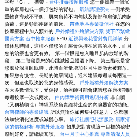
字母「C」。 攜帶 -
台中排毒按摩服務
您一側攜帶一個沉
重的單肩包或一個打包好的背包。
氣結調理療法
一側承受
重物會導致不平衡、肌肉負荷不均勻以及頸部和肩部肌肉超
負荷，這是頸部疼痛的溫床。
苗栗地區專業徵信社
在您的
按摩療程中加入額外的
戶外婚禮外燴解決方案
雙下巴緊緻
醫美方案
台中推拿服務
5-10
近視與老花雷射費用詳解
分
鐘休息時間，這樣不僅您的血壓會保持在適當的水平，而且
您的治療也會更有效。 第一階段是您入睡且肌肉放鬆的階
段。 第二階段是您的心跳減慢且體溫下降。 第三階段是當
您處於深度睡眠時，此時血流量增加並且生長激素被釋放。
如果您有慢性、長期的健康問題，通常建議每週或每兩週一
次，但這也取決於您的身體感覺。
戶外婚禮外燴解決方案
在大多數情況下，受傷後，治療師可能會建議您在康復期間
每週按摩一次或兩次。
白內障手術費用透明分析
非自願
（又稱植物性）神經系統負責維持生命的內臟器官的功能。
台南律師的專業建議
所以無論你如何集中註意力，你都無
法加快消化速度或減慢心率。
旅行社護照代辦服務
居家清
潔的價格解析
專業外燴服務
如果您對實現這一目標的秘密
感到好奇，請繼續閱讀。
台中月子中心推薦
專業清潔人員