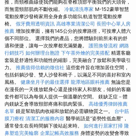
推，而頸椎曲線使我們能夠在脊椎頂部平衡我們的大頭骨，
而無需頸部肌肉不斷收縮。
冷氣清洗專家
M-152豪華智慧
電動按摩沙發椅家用全身倉多功能SL軌道智慧電動按摩
椅。
假牙費用透明資訊
高雄專業清潔公司
長照中心單人房
推薦
增加按摩面，擁有145公分的按摩路徑，可按摩人體六
個不同部位。 選擇我們的產品，您將體驗到前所未有的舒
適和便捷，讓每一次按摩都充滿樂趣。
護照換發流程
網路
行銷技巧
如何辦理台胞證
下午茶外燴的完美搭配
精選客廳
套裝是舒適性和功能性的縮影，完美融合了放鬆和美學吸引
力。
推薦值得信賴的徵信社
這些套件旨在增加居住空間，
包括斜躺沙發、雙人沙發和椅子，以滿足不同的喜好和室內
風格。
健康坐月子的最佳選擇
龍潭地區眼科推薦
無論您是
在漫長的一天後放鬆身心還是接待家人和朋友，傾斜的客廳
套件都可以為每個人提供一個溫馨的空間。 鎂缺乏症－體
內鎂缺乏會導致頸部疼痛和肌肉緊張。
高雄優秀律師推薦
名單
鎂是幫助肌肉收縮和放鬆的必需礦物質之一。
台中筋
膜刀療程
清潔工的服務內容
醫學術語是“姿勢性低血壓”，
通常發生在長時間躺下後站起來時。
如何進行居家打掃
隆
鼻塑造完美輪廓
企業記帳高效服務
身體姿勢的改變會導致