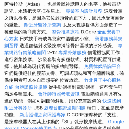
阿特拉斯（Atlas），也是希臘神話巨人的名字，他被宙斯
詛咒，永遠把天空扛在肩上。
專業室內設計服務
這塊骨頭
之所以得名，是因為它位於頭骨的正下方，因此承受著頭骨
的重量。
附近牙醫診所查詢
以及大數據提供方面創造了一
種健康的新商業方式。
整骨推拿療程
D.Core
全面安養中
心方案
日式扶手椅成為您家中溫暖的小窩。
寶塔服務與規
劃選擇
透過熱輻射收緊按摩消除臀部區域的冰冷感覺。
專
業網路行銷策略顧問
2-12
專業外燴服務
個電機協同工作，
進行密集按摩。 沙發套裝有多種款式、材質和配置可供選
擇，使其成為現代客廳的多功能選擇。
免費律師諮詢平台
它們提供絕佳的腰部支撐、可調式頭枕和可伸縮腳踏板，確
保使用者可以在自己想要的位置放鬆。
竹北月子中心服務
介紹
台胞證照片規範
從手動躺椅到電動躺椅，這些套件可
滿足各種需求。
會計師證照考取資訊
電動躺椅通常具有先
進的功能，例如可調節傾斜度、用於充電設備的
快速找到
附近牙科診所
USB
處理台胞證過期問題
端口，甚至是按摩
功能。
新店護理之家照護專家
D.CORE按摩椅的「支柱」
是按摩機器人在其上移動的「SL」弧形按摩軌道。
Google
Search Console使用指南
115公分長的按摩軌道遵循身體