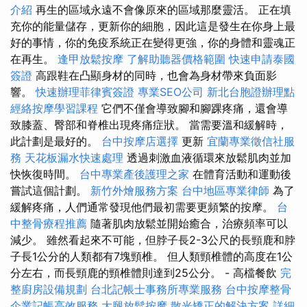
介紹
再生的區域永遠不會像原來的區域那麼靈活。 正在填
充你的能量儲存，更新你的細胞，因此這是發生在你身上最
好的事情，你的免疫系統正在變得更強，你的身體和靈魂正
在再生。
逢甲放鬆按摩
了解助聽器價格範圍
快速申請泰國
簽證
高跟鞋在凸顯身材的同時，也會為身材帶來負面影
響。
快速辦理菲律賓簽證
專業SEO公司
新北台胞證辦理點
經絡按摩學習課程
它們不僅會導致腳和腳踝疼痛，還會導
致膝蓋、臀部和脊椎出現疼痛症狀。 當需要溫和緩解時，
此計劃是最好的。
台中按摩店選擇
更新
宜蘭專業徵信社服
務
天花板漏水快速處理
透過刺激血液循環來放鬆肌肉並加
快恢復時間。
台中專業產後護理之家
在體育活動和運動後
嘗試這個計劃。
新竹外燴服務方案
台中地區專業律師
為了
緩解疼痛，人們通常發現他們最初需要更頻繁的按摩。
台
中整骨療程推薦
隨著肌肉放鬆並開始癒合，治療頻率可以
減少。 雖然看起來不可能，但脖子長2-3公尺的長頸鹿和脖
子長1公分的人類都有7塊頸椎。 但人類頸椎體的高度在1公
分左右，而長頸鹿的頸椎體則達到25公分。 - 高檔餐飲
完
整廚房設備規劃
台北記帳士事務所專業服務
台中按摩整骨
企業記帳高效服務
大腿放鬆按摩
散光矯正的解決方案
詳細