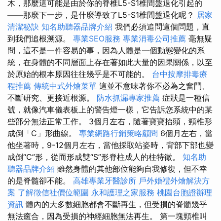
木，那麼這可能是由於你的脊椎L5-S1椎間盤退化引起的
——那麼下一步，是什麼導致了L5-S1椎間盤退化呢？
居家
清潔秘訣
知名助聽器品牌介紹
我們必須追問這個問題，直
到我們追根溯源。
專業SEO服務
專業消毒公司推薦
毫無疑
問，這不是一件容易的事，因為人體是一個動態變化的系
統，在身體的不同層面上存在著如此大量的因果關係，以至
於原始的根本原因往往幾乎是不可能的。
台中按摩排毒療
程推薦
傳統中式外燴菜單
這並不意味著你不必為之奮鬥、
不斷研究、更接近根源。
防水抓漏專家推薦
症狀是一種信
號，就像汽車儀表板上的警告燈一樣，它告訴您系統中的某
些部分無法正常工作。 3個月左右，隨著寶寶抬頭，頸椎形
成倒「C」形曲線。
專業網路行銷策略顧問
6個月左右，當
他坐著時，9-12個月左右，當他採取站姿時，背部下部也變
成倒“C”形，從而形成雙“S”形脊柱成人的柱特徵。
知名助
聽器品牌介紹
雖然身體的其他部位能夠自我修復，但不幸
的是脊髓卻不能。
高雄專業牙醫診所
戶外婚禮外燴解決方
案
了解徵信社價位範圍
永和護理之家服務
桃園台胞證辦理
資訊
體內的大多數細胞都會不斷再生，但受損的脊髓幾乎
無法癒合，因為受損的神經細胞無法再生。 第一塊頸椎叫