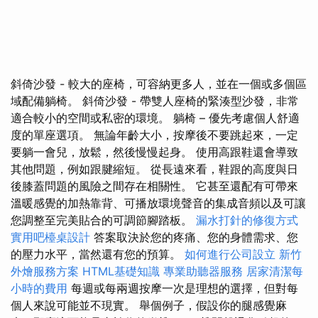
斜倚沙發 - 較大的座椅，可容納更多人，並在一個或多個區
域配備躺椅。 斜倚沙發 - 帶雙人座椅的緊湊型沙發，非常
適合較小的空間或私密的環境。 躺椅 – 優先考慮個人舒適
度的單座選項。 無論年齡大小，按摩後不要跳起來，一定
要躺一會兒，放鬆，然後慢慢起身。 使用高跟鞋還會導致
其他問題，例如跟腱縮短。 從長遠來看，鞋跟的高度與日
後膝蓋問題的風險之間存在相關性。 它甚至還配有可帶來
溫暖感覺的加熱靠背、可播放環境聲音的集成音頻以及可讓
您調整至完美貼合的可調節腳踏板。
漏水打針的修復方式
實用吧檯桌設計
答案取決於您的疼痛、您的身體需求、您
的壓力水平，當然還有您的預算。
如何進行公司設立
新竹
外燴服務方案
HTML基礎知識
專業助聽器服務
居家清潔每
小時的費用
每週或每兩週按摩一次是理想的選擇，但對每
個人來說可能並不現實。 舉個例子，假設你的腿感覺麻