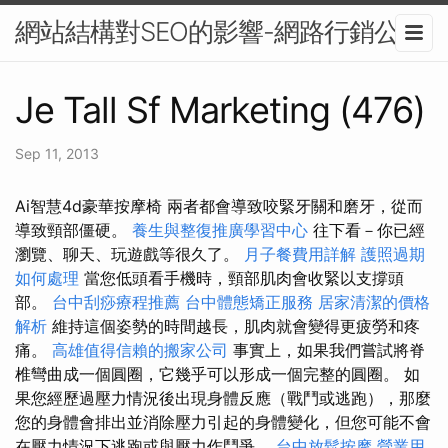
網站結構對SEO的影響-網路行銷公司
Je Tall Sf Marketing (476)
Sep 11, 2013
Ai智慧4d豪華按摩椅 兩者都會導致咬緊牙關和磨牙，從而
導致頸部僵硬。
養生與整復推廣學習中心
往下看－你已經
瀏覽、聊天、玩遊戲等很久了。
月子餐費用詳解
護照過期
如何處理
當您低頭看手機時，頸部肌肉會收緊以支撐頭
部。
台中刮痧療程推薦
台中體態矯正服務
居家清潔的價格
解析
維持這個姿勢的時間越長，肌肉就會變得更疲勞和疼
痛。
高雄值得信賴的搬家公司
事實上，如果我們嘗試將脊
椎彎曲成一個圓圈，它幾乎可以形成一個完整的圓圈。 如
果您經歷過壓力情況後出現身體反應（戰鬥或逃跑），那麼
您的身體會排出並消除壓力引起的身體變化，但您可能不會
在壓力情況下逃跑或與壓力作鬥爭。
台中放鬆按摩
營業用