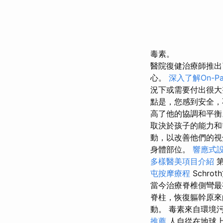
毒素。
醫院復健治療師推出
心。
深入了解On-Pa
況下或需要付出很
點是，您感到安全
高了他的協調和平
取決於孩子的能力
動，以改善他們的視
身體部位。
響應式設
多樣醫美項目介紹
第
屯按摩療程
Schrot
當今治療脊椎側彎
脊柱，恢復軀幹原
動。 毒素來自環境
推薦
人自從在地球