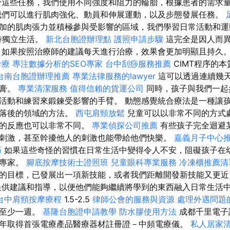
這些任務，我們使用不同強度和阻力的輪胎，根據患者的需求
們可以進行肌肉強化、動員和伸展運動，以及步態發展任務。
加的肌肉張力並積極參與受影響的區域，我們學習日常活動和運
持獨立生活。
新北台胞證辦理點
護照申請步驟
這完全是因人而
 如果按照治療師的建議每天進行治療，效果會更加明顯且持久
診療
專注數據分析的SEO專家
台中刮痧服務推薦
CIMT程序的
台南台胞證辦理推薦
專業法律服務的lawyer
這可以透過連續幾
石膏。
專業清潔服務
值得信賴的貨運公司
同時，孩子與我們一起
活動和練習來鍛鍊受影響的手臂。 動態感覺統合療法是一種讓
志落後的領域的方法。
西屯肩頸放鬆
兒童可以以非常不同的方式
激的反應也可以非常不同。
專業偵探公司推薦
有些孩子完全迴避
刺激，甚至幹擾他人的刺激也能帶給他們快樂。
嘉義月子中心
巧
如果這些奇怪的習慣在日常生活中變得令人不安，阻礙孩子在
繫專家。
腳底按摩技術士證照班
兒童眼科專業服務
冷凍櫃推薦清
的目標，已發展出一項新技能，或者我們距離開發新技能又更
供建議和指導，以便他們能夠繼續將學到的東西融入日常生活中
台中肩頸按摩療程
1.5-2.5
律師公會的服務與資源
處理外遇問題
續至少一週。
基隆台胞證申請教學
防水膠使用方法
成都千里電子
年取得首張電療產品醫療器材註冊證－中頻電療儀。
私人居家