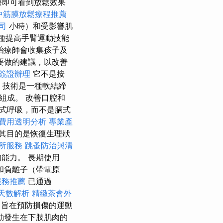
療即可看到放鬆效果
中筋膜放鬆療程推薦
司
小時）和受影響肌
種提高手臂運動技能
治療師會收集孩子及
要做的建議，以改善
簽證辦理
它不是按
技術是一種軟結締
組成。 改善口腔和
式呼吸，而不是膈式
費用透明分析
專業產
其目的是恢復生理狀
所服務
跳蚤防治與清
能力。 長期使用
和負離子（帶電原
服務推薦
已通過
天數解析
精緻茶會外
，旨在預防損傷的運動
動發生在下肢肌肉的