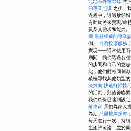
北地區外燴選擇
對於
的專業照護
之後，我
過程中，透過放鬆增
有助於將來實現/維
員及其需求和能力。
圍
眼科權威的專業
側。
台灣按摩服務
實現——通常使用
期間，我們透過各種
的步調和自己的意
此，他們對相同刺
積極尋找其他類型的
決方案
快速打掃技
的活動，則值得聯
我們確保已達到設定
燴專家
我們為家人提
為期
后里推薦按摩
每天進行一次，持
生產許可證，並於同