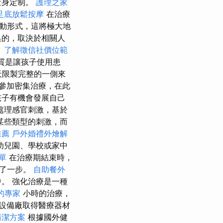
量身定制。
護理之家
足底放鬆按摩
在治療
動形式，這將極大地
異的，取決於相關人
。
了解徵信社價位範
本質是讓孩子使用患
天限製完整的一側來
參加密集治療，在此
孩子有機會發展自己
處理感官刺激，基於
某些類型的刺激，而
推薦
戶外婚禮外燴解
幼兒園、學校或家中
單
在治療期結束時，
近了一步。
自助餐外
。 強化治療是一種
的專家
小時的治療，
設備廠取得醫療器材
清潔方案
根據國外健