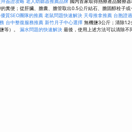
杜拜簽證攻略
老人助聽器推薦品牌
國內首家取得熱療產品醫療器
滯的糞便；從肝臟、膽囊、膽管取出0.5公斤結石、膽固醇栓子
優質SEO團隊的推薦
老鼠問題快速解決
天母推拿推薦
台胞證
務
台中整復服務推薦
新竹月子中心選擇
無機鹽3公斤；清除1.
酸鹽等）。
漏水問題的快速解決
最後，使用上述方法可以清除不同