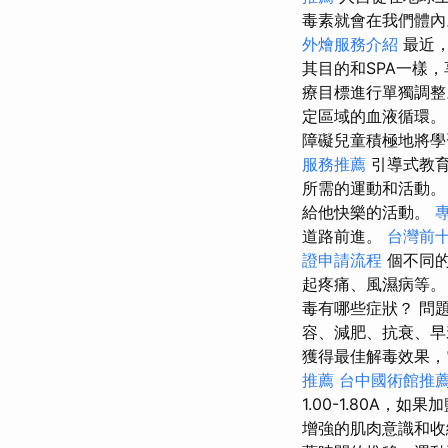
毒素就會在我們體
外燴服務介紹
最近，
其目的和SPA一樣
療目標進行單獨調整
定區域的血液循環。
障礙兒童積極地將學
服務推薦
引導式教
所需的運動和活動
給他快樂的活動。
道路前進。
台灣前
證申請流程
個不同的
起疼痛、風濕病等。
毒有哪些症狀？ 問
容、減肥、抗衰、早
獲得最佳解毒效果，電流
推薦
台中國術館推
1.00-1.80A
增強的肌肉意識和收