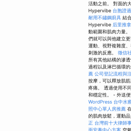
活動之前。 對面的
Hypervibe
台胞證
耐用不鏽鋼廚具
結合 
Hypervibe
后里推
動範圍和肌肉力量
們就可以與他建立
運動、視野複雜度、
刺激的反應。
徵信
所有其他結構的滲
過程以及淋巴循環的
薦
公司登記流程與
按摩，可以釋放肌筋
疼痛。 透過使用不
和穩定性。 - 外送
WordPress
台中水
照中心單人房推薦
在
的肌肉放鬆，運動品
正
台灣前十大律師
面安養中心方案
空氣