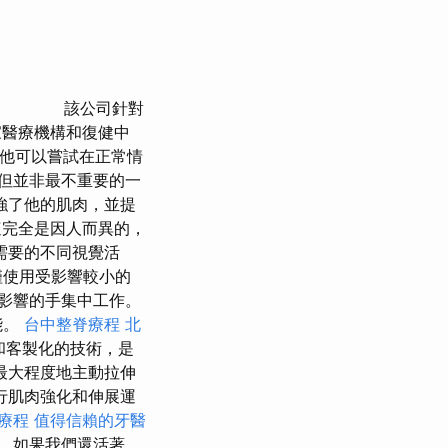
該公司針對
家醫療機構和復健中
他可以嘗試在正常情
但並非最不重要的一
強了他的肌肉，並提
完全是因人而異的，
需要的不同視覺活
僅使用受影響較小的
影響的手集中工作。
能。
台中整脊療程
北
開發和客製化的技術，是
最大程度地主動拉伸
行肌肉強化和伸展運
療程
值得信賴的牙醫
，如果我們還活著，