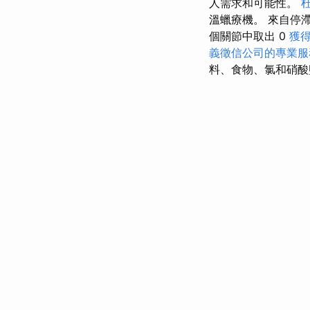
人需求和可能性。
溫蠟療機。 來自停
個關節中取出 0
獲得
義徵信公司的專業服
料、食物、氯和硝