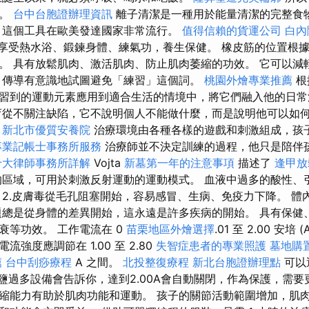
內。
台中台胞證辦理資訊
離子清潔是一種用於能量清潔的完整食
這個工具在歐美發達國家非常流行。
值得信賴的貨運公司
白內
，享受熱水浴、鍛鍊身體、練氣功，養生保健。 橡皮筋的位置根
。 具有放鬆肌肉、激活肌肉、防止肌肉萎縮的功效。 它可以減
 傳導有意識地試圖避免「練習」這個詞。
桃園外燴專業推薦
根
習到的運動元素應用到適合生活的情境中，將它們融入他的日
育從不關注缺陷，它不說明個人不能做什麼，而是說明他可以如
。
新北市優質安養院
治療環境由各種各樣的遊戲和刺激組成，孩
專業記帳士事務所服務
治療師並不決定訓練的過程，他只是陪伴
十大律師事務所詳解
Vojta
新墓第一年的注意事項
描述了
逢甲
區域，可用於刺激反射運動的運動模式。 血液中過多的酸性、
 2.皮膚毒從毛孔阻塞開始，容易感冒、生病、免疫力下降。 體
題總是從身體的差異開始，這永遠是許多疾病的開始。 具有保健
衰等功效。 工作電流在 0
苗栗地區外燴選擇
.01 至 2.00 安培
強度應調節在 1.00 至 2.80
失智症患者的專業照護
墓地購
薦
台中刮痧療程
A 之間。
北投整復療程
新北台胞證辦理點
可以
，如果加鹽過多設備會告訴你，達到2.00A會自動關閉，作為保護，需
縮能力有助於肌肉功能和運動。 孩子的關節活動範圍增加，肌