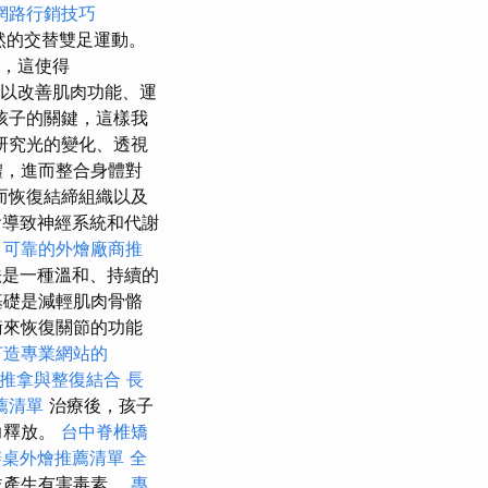
網路行銷技巧
然的交替雙足運動。
，這使得
以改善肌肉功能、運
孩子的關鍵，這樣我
研究光的變化、透視
體，進而整合身體對
而恢復結締組織以及
會導致神經系統和代謝
。
可靠的外燴廠商推
法是一種溫和、持續的
基礎是減輕肌肉骨骼
衡來恢復關節的功能
打造專業網站的
推拿與整復結合
長
薦清單
治療後，孩子
力釋放。
台中脊椎矯
辦桌外燴推薦清單
全
並產生有害毒素。
專