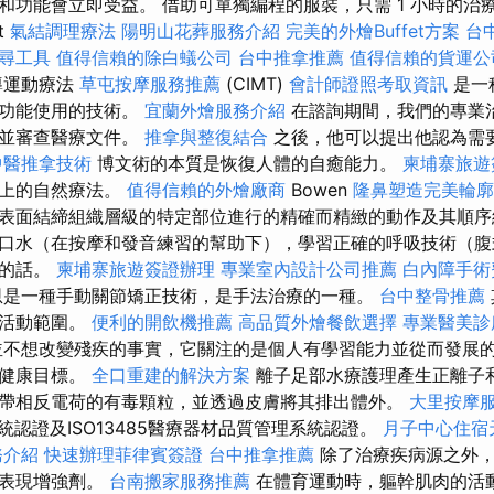
和功能會立即受益。 借助可單獨編程的服裝，只需 1 小時的治
t
氣結調理療法
陽明山花葬服務介紹
完美的外燴Buffet方案
台
尋工具
值得信賴的除白蟻公司
台中推拿推薦
值得信賴的貨運公
導運動療法
草屯按摩服務推薦
(CIMT)
會計師證照考取資訊
是一
的功能使用的技術。
宜蘭外燴服務介紹
在諮詢期間，我們的專業
，並審查醫療文件。
推拿與整復結合
之後，他可以提出他認為需
中醫推拿技術
博文術的本質是恢復人體的自癒能力。
柬埔寨旅遊
義上的自然療法。
值得信賴的外燴廠商
Bowen
隆鼻塑造完美輪廓
表面結締組織層級的特定部位進行的精確而精緻的動作及其順序
口水（在按摩和發音練習的幫助下），學習正確的呼吸技術（腹
說的話。
柬埔寨旅遊簽證辦理
專業室內設計公司推薦
白內障手術
是一種手動關節矯正技術，是手法治療的一種。
台中整骨推薦
加活動範圍。
便利的開飲機推薦
高品質外燴餐飲選擇
專業醫美診
不想改變殘疾的事實，它關注的是個人有學習能力並從而發展的
的健康目標。
全口重建的解決方案
離子足部水療護理產生正離子
帶相反電荷的有毒顆粒，並透過皮膚將其排出體外。
大里按摩
理系統認證及ISO13485醫療器材品質管理系統認證。
月子中心住宿
務介紹
快速辦理菲律賓簽證
台中推拿推薦
除了治療疾病源之外
動表現增強劑。
台南搬家服務推薦
在體育運動時，軀幹肌肉的活