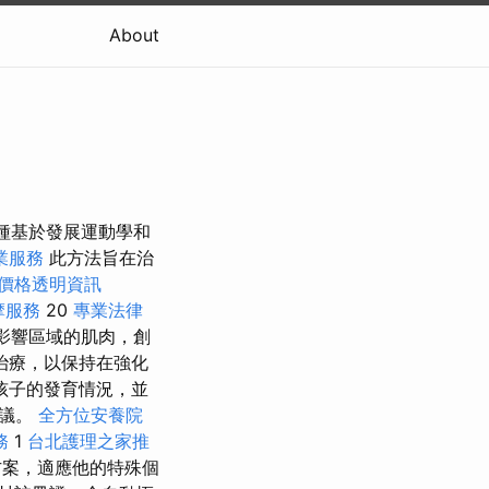
About
一種基於發展運動學和
業服務
此方法旨在治
價格透明資訊
摩服務
20
專業法律
影響區域的肌肉，創
治療，以保持在強化
孩子的發育情況，並
建議。
全方位安養院
務
1
台北護理之家推
方案，適應他的特殊個