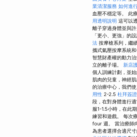
業清潔服務
如何進行
血壓不穩定等。 此
用透明說明
這可以
離子穿過身體並與許
「更小、更強」的設計
法
按摩槍系列，繼
攜式氣壓按摩系統
智慧財產權的動力治
立的離子場。
新店
個人訓練計劃，並始
肌肉的兒童，神經肌
的治療中心，我們使
用性
2-2.5
杜拜簽證
段，在對身體進行適
服1-1.5小時，
練習和遊戲。 每次
four 週。 當
為患者選擇合適尺寸