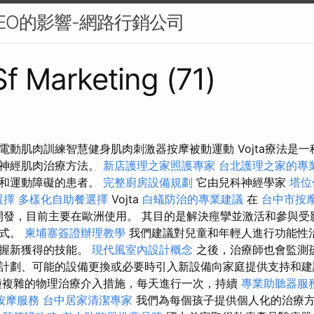
EO的影響-網路行銷公司
Sf Marketing (71)
電動肌肉訓練智慧健身肌肉刺激器按摩被動運動 Vojta療法是
態神經肌肉治療方法。
新店護理之家照護專家
台北護理之家的專
統和運動障礙的患者。
完整廚房設備規劃
它由兒科神經學家
塔位
選擇
多樣化自助餐選擇
Vojta
白蟻防治的專業建議
在
台中市按
發，目前主要在歐洲使用。 其目的是解決痙攣並激活和參與受
方式。
柬埔寨簽證辦理教學
我們建議對兒童和年輕人進行功能性
掌握新獲得的技能。
現代風室內設計概念
之後，治療師也會監測
計劃、可能的設備更換或必要時引入新設備向家庭提供支持和
種複雜的物理治療介入措施，每天進行一次，持續
專業助聽器服
按摩服務
台中居家清潔專家
我們為每個孩子提供個人化的治療