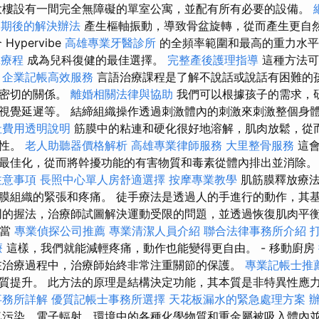
大樓設有一間完全無障礙的單室公寓，並配有所有必要的設備。
過期後的解決辦法
產生樞軸振動，導致骨盆旋轉，從而產生更自
Hypervibe
高雄專業牙醫診所
的全頻率範圍和最高的重力水平
拿療程
成為兒科復健的最佳選擇。
完整產後護理指導
這種方法可
。
企業記帳高效服務
言語治療課程是了解不說話或說話有困難的
更密切的關係。
離婚相關法律與協助
我們可以根據孩子的需求，
視覺延遲等。 結締組織操作透過刺激體內的刺激來刺激整個身
社費用透明說明
筋膜中的粘連和硬化很好地溶解，肌肉放鬆，從
透性。
老人助聽器價格解析
高雄專業律師服務
大里整骨服務
這
最佳化，從而將幹擾功能的有害物質和毒素從體內排出並消除
注意事項
長照中心單人房舒適選擇
按摩專業教學
肌筋膜釋放療
膜組織的緊張和疼痛。 徒手療法是透過人的手進行的動作，其
同的握法，治療師試圖解決運動受限的問題，並透過恢復肌肉平
便當
專業偵探公司推薦
專業清潔人員介紹
聯合法律事務所介紹
療
這樣，我們就能減輕疼痛，動作也能變得更自由。 - 移動廚房
治療過程中，治療師始終非常注重關節的保護。
專業記帳士推
質提升。 此方法的原理是結構決定功能，其本質是非特異性應
事務所詳解
優質記帳士事務所選擇
天花板漏水的緊急處理方案
污染、電子輻射、環境中的各種化學物質和重金屬被吸入體內