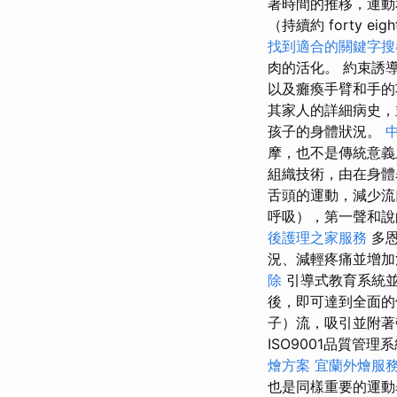
著時間的推移，運動
（持續約 forty eigh
找到適合的關鍵字搜
肉的活化。 約束誘
以及癱瘓手臂和手
其家人的詳細病史
孩子的身體狀況。
摩，也不是傳統意
組織技術，由在身體
舌頭的運動，減少流
呼吸），第一聲和
後護理之家服務
多恩
況、減輕疼痛並增
除
引導式教育系統並
後，即可達到全面
子）流，吸引並附著
ISO9001品質管
燴方案
宜蘭外燴服
也是同樣重要的運