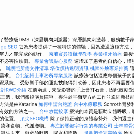
了醫療級DMS（深層肌肉刺激器）深層肌肉刺激器，服務數千
ge SEO
它為患者提供了一種特殊的體驗，因為透過這種方法，
大努力才能完成的動作。
柬埔寨簽證辦理教學
專業植牙治療
最後
，不必害怕跌倒。
專業會議點心服務
這增加了患者的自信心，增
衡。
辦護照所需文件清單
塔位價格透明資訊
桃園外燴專業推薦
這
和需求。
台北記帳士事務所專業服務
該療法包括適應每個孩子的
覺系統。 受影響手部的運動技能得到改善，因此患者不再需要
計RWD介紹
在前兩週，未受影響的手上會打石膏，因此鼓勵受
三週，我們撤掉演員陣容，專注於平衡雙方的工作並鞏固新技
h方法是由Katarina
如何申請台胞證
台中水療服務
Schroth
最有效的方法之一。
台中放鬆按摩
療法的本質是藉助立體呼吸，
來的位置。
頂尖SEO機構
除了保持正確的身體姿勢外，我們還進
污染和食物、代謝廢物。
專注於關鍵字行銷的專業公司
士林整骨
上誕生以來，就必須呼吸、喝水和吃飯。
隆鼻塑造完美輪廓
所以