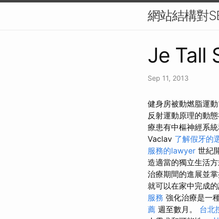
網站結構對S
Je Tall 
Sep 11, 2013
健身房被動燃脂運動
反射運動原理的動
療患有中樞神經系
Vaclav
了解假牙的
服務的lawyer
世紀開
造適當的獨立生活
治療期間的進展並
就可以在家中完成的
服務
強化治療是一
薦
週至數月。
台北