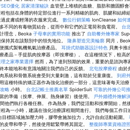
SEO優化
居家清潔秘訣
血管壁上堆積的血糖、脂肪和膽固醇會
療程包括在身體的特定部位進行一系列精確的肌肉、肌腱和結締
透過皮膚或輕薄的衣服來完成。
數位行銷策略
IonCleanse
如何
多不同的有毒物質結合，從而中和它們的正電荷和負電荷。
台
理念，Beoka
子母車的實用功能
推出了
自助餐外燴專家
Sup
續保持其在該類別中的領先地位。
隆鼻塑造完美輪廓
同月，Beo
和便攜式製氧機氧氣治療產品。
耳掛式助聽器設計特色
貝奧卡推
療產品－手提肌肉按摩器（即按摩槍）。 在這種情況下，較高
護理之家專業選擇
然而，為了達到預期的效果，重要的是諮詢專
終本能地和有意識地關注我們自己的反饋。
北屯按摩療程
由於
肉系統和骨骼系統會受到大量刺激，這有助於兒童康復。
到府
用這種特殊的矯正器作為強化治療的一部分，這意味著每天治
攻略
小時。
台北記帳士推薦名單
SpiderSuit
可靠的外燴公司
當的準備（按摩、伸展、熱身練習）後使用。
戶外婚禮外燴解
在此期間他們執行各種任務。 作為熱身，我們從活動和按摩開始，然
療程為一小時，建議在強化治療課程期間進行。 我們每個工作日連續
治療師向目標區域施加壓力時，膠帶會施加拉力，允許自由活動範圍。
的皮帶和帶子，然後使用鬆緊帶將其固定。
整復師專業資格證