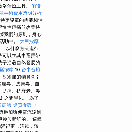
物浴治療工具。
宜蘭
障手術費用透明分析
據特定兒童的需要和治
輕慢性疼痛並改善特
據我們的原則，身心
常活動中。
大里按摩
何、以什麼方式進行
子可以在其中選擇帶
孩子沿著自然發展的
放鬆按摩
10
台中台胞
引起疼痛的物質會引
內腸毒、皮膚毒、血
、防病、抗衰老、美
 (A) 之間變化。 為了
置建議
優質養護中心
透過加鹽使電流達到
要更換與新鮮的。 這種
肉變得更加活躍，隨