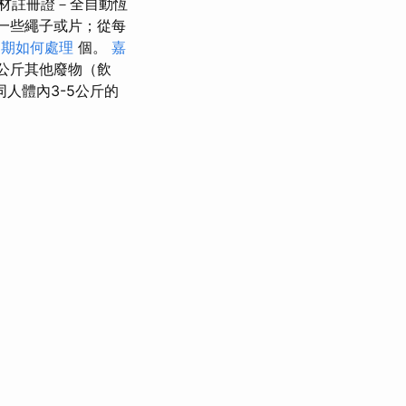
材註冊證－全自動恆
或一些繩子或片；從每
過期如何處理
個。
嘉
2公斤其他廢物（飲
人體內3-5公斤的