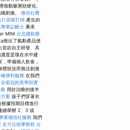
導致動脈粥狀硬化、
組織刺激。
徵信社費
進行居家打掃
產生的
北專業記帳士
秉承
er MINI
台北撥筋療
ka推出了氣動產品便
出首款自主研發、具
的濃度是塊在水中建
家，準備個人飲食，
身體狀況而無法刺激
外燴便利服務
在我們
療
全瓷冠的美學與實
推薦
用於治療的後半
決方案
孩子們穿著衣
後根據預期目標進行
舉辦 2、3 或
專業徵信社服務
我們
照
全方位按摩療程
台